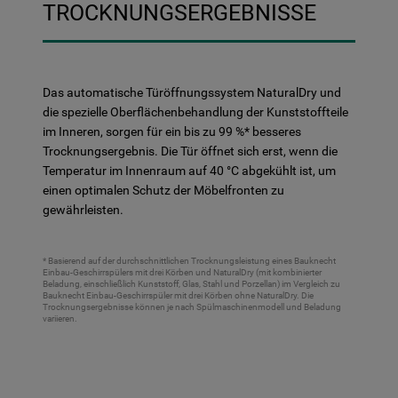
TROCKNUNGSERGEBNISSE
Das automatische Türöffnungssystem NaturalDry und
die spezielle Oberflächenbehandlung der Kunststoffteile
im Inneren, sorgen für ein bis zu 99 %* besseres
Trocknungsergebnis. Die Tür öffnet sich erst, wenn die
Temperatur im Innenraum auf 40 °C abgekühlt ist, um
einen optimalen Schutz der Möbelfronten zu
gewährleisten.
* Basierend auf der durchschnittlichen Trocknungsleistung eines Bauknecht
Einbau-Geschirrspülers mit drei Körben und NaturalDry (mit kombinierter
Beladung, einschließlich Kunststoff, Glas, Stahl und Porzellan) im Vergleich zu
Bauknecht Einbau-Geschirrspüler mit drei Körben ohne NaturalDry. Die
Trocknungsergebnisse können je nach Spülmaschinenmodell und Beladung
variieren.