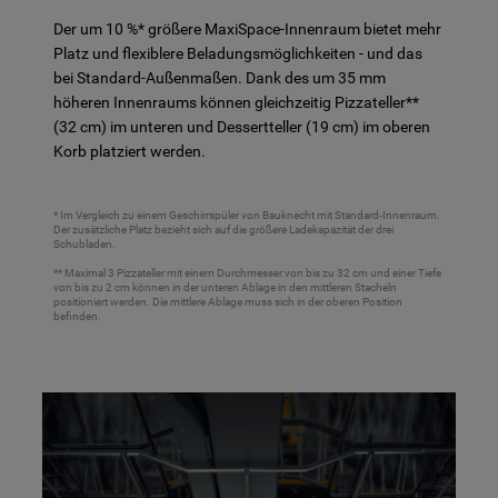
Der um 10 %* größere MaxiSpace-Innenraum bietet mehr
Platz und flexiblere Beladungsmöglichkeiten - und das
bei Standard-Außenmaßen. Dank des um 35 mm
höheren Innenraums können gleichzeitig Pizzateller**
(32 cm) im unteren und Dessertteller (19 cm) im oberen
Korb platziert werden.
* Im Vergleich zu einem Geschirrspüler von Bauknecht mit Standard-Innenraum.
Der zusätzliche Platz bezieht sich auf die größere Ladekapazität der drei
Schubladen.
** Maximal 3 Pizzateller mit einem Durchmesser von bis zu 32 cm und einer Tiefe
von bis zu 2 cm können in der unteren Ablage in den mittleren Stacheln
positioniert werden. Die mittlere Ablage muss sich in der oberen Position
befinden.