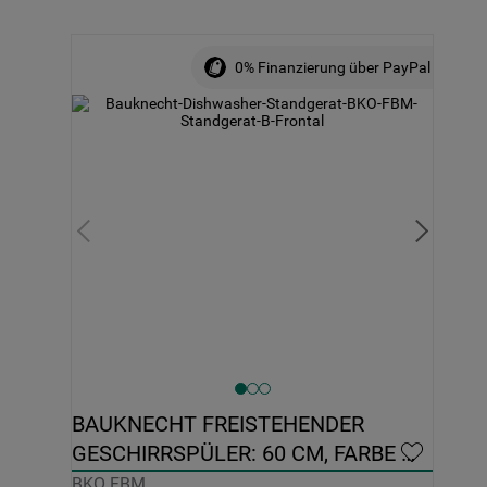
0% Finanzierung über PayPal
BAUKNECHT FREISTEHENDER 
GESCHIRRSPÜLER: 60 CM, FARBE 
EDELSTAHL - BKO FBM
BKO FBM