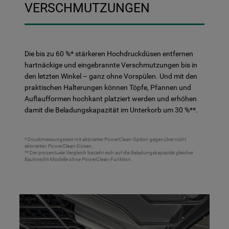
VERSCHMUTZUNGEN
Die bis zu 60 %* stärkeren Hochdruckdüsen entfernen
hartnäckige und eingebrannte Verschmutzungen bis in
den letzten Winkel – ganz ohne Vorspülen. Und mit den
praktischen Halterungen können Töpfe, Pfannen und
Auflaufformen hochkant platziert werden und erhöhen
damit die Beladungskapazität im Unterkorb um 30 %**.
* Druckmessungstest mit aktivierter PowerClean-Option gegenüber nicht
aktivierten PowerClean-Düsen.
** Der prozentuale Vergleich bezieht sich auf die Beladungskapazität gleicher
Bauknecht-Modelle ohne PowerClean-Funktion.