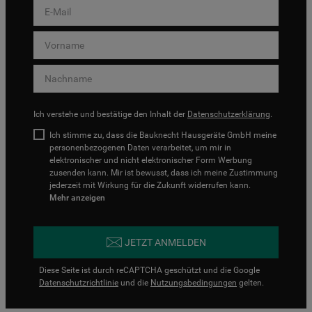
Ich verstehe und bestätige den Inhalt der
Datenschutzerklärung
.
Ich stimme zu, dass die Bauknecht Hausgeräte GmbH meine
personenbezogenen Daten verarbeitet, um mir in
elektronischer und nicht elektronischer Form Werbung
zusenden kann. Mir ist bewusst, dass ich meine Zustimmung
jederzeit mit Wirkung für die Zukunft widerrufen kann.
Mehr anzeigen
JETZT ANMELDEN
Diese Seite ist durch reCAPTCHA geschützt und die Google
Datenschutzrichtlinie
und die
Nutzungsbedingungen
gelten.