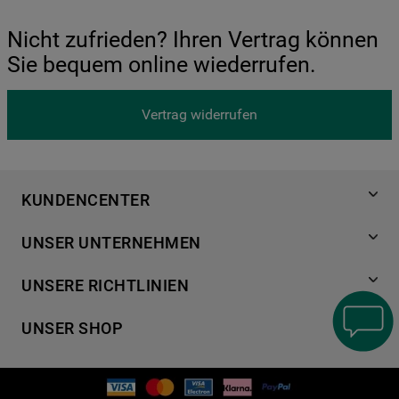
Nicht zufrieden? Ihren Vertrag können
Sie bequem online wiederrufen.
Vertrag widerrufen
KUNDENCENTER
Produktregistrierung
UNSER UNTERNEHMEN
Händlersuche
Über Bauknecht
Häufige Fragen
UNSERE RICHTLINIEN
Für Händler
Kundendienst
Datenschutzerklärung
Karriere
UNSER SHOP
Kontakt
Cookies
Presse
Bedienungsanleitungen
Impressum
Waschen & Trocknen
Ersatzteile
AGB
Geschirrspüler