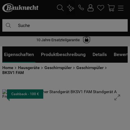
Suche
10 Jahre Ersatzteilgarantie
DIE HÄUFIGSTEN SUCHANFRAGEN
1
.
waschmaschine
Eigenschaften
Produktbeschreibung
Details
Bewert
2
.
geschirrspülern
Home
Hausgeräte
Geschirrspüler
Geschirrspüler
3
.
kühlgefrierkombination
BKSV1 FAM
4
.
bko
5
.
trockner
Cashback - 100 €
6
.
kühlschrank
7
.
gefrierschrank
8
.
mikrowelle