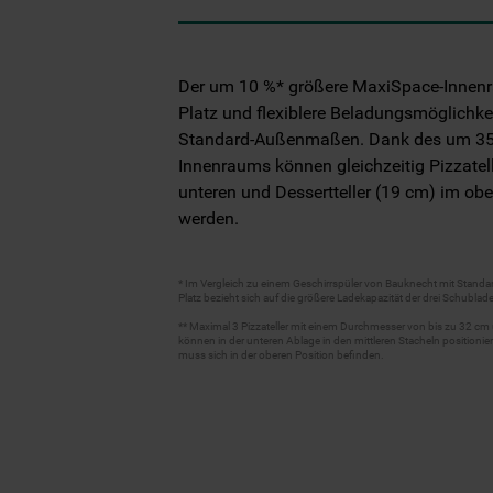
Der um 10 %* größere MaxiSpace-Innenr
Platz und flexiblere Beladungsmöglichkei
Standard-Außenmaßen. Dank des um 3
Innenraums können gleichzeitig Pizzatel
unteren und Dessertteller (19 cm) im obe
werden.
* Im Vergleich zu einem Geschirrspüler von Bauknecht mit Standa
Platz bezieht sich auf die größere Ladekapazität der drei Schublad
** Maximal 3 Pizzateller mit einem Durchmesser von bis zu 32 cm 
können in der unteren Ablage in den mittleren Stacheln positionier
muss sich in der oberen Position befinden.