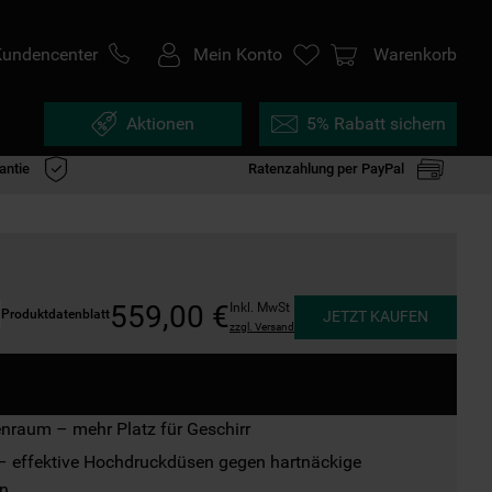
Kundencenter
Mein Konto
Warenkorb
Aktionen
5% Rabatt sichern
antie
Ratenzahlung per PayPal
559
,
00
€
Inkl. MwSt
Produktdatenblatt
JETZT KAUFEN
zzgl. Versand
nraum – mehr Platz für Geschirr
– effektive Hochdruckdüsen gegen hartnäckige 
n