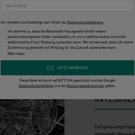
Ich verstehe und bestätige den Inhalt der
Datenschutzerklärung
.
Ich stimme zu, dass die Bauknecht Hausgeräte GmbH meine
personenbezogenen Daten verarbeitet, um mir in elektronischer und nicht
elektronischer Form Werbung zusenden kann. Mir ist bewusst, dass ich meine
Zustimmung jederzeit mit Wirkung für die Zukunft widerrufen kann.
Mehr lesen
SpaceClean
JETZT ANMELDEN
Diese Seite ist durch reCAPTCHA geschützt und die Google
DIE 3. S
Datenschutzrichtlinie
und die
Nutzungsbedingungen
gelten.
INTEGRI
Die geräumige Spa
integrierte Wasserd