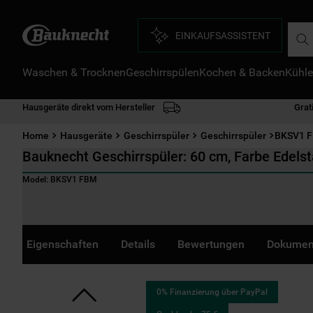
Such
EINKAUFSASSISTENT
Waschen & Trocknen
Geschirrspülen
Kochen & Backen
Kühle
D
1
.
Hausgeräte direkt vom Hersteller
Grat
2
.
Home
Hausgeräte
Geschirrspüler
Geschirrspüler
BKSV1 
3
.
Bauknecht Geschirrspüler: 60 cm, Farbe Edels
4
.
Model:
BKSV1 FBM
5
.
6
.
7
.
Eigenschaften
Details
Bewertungen
Dokumen
8
.
9
.
0% Finanzierung über PayPal
1