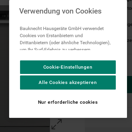
ActiveDry – auto
Verwendung von Cookies
Geschirr
Dynamic Intellig
Bauknecht Hausgeräte GmbH verwendet
Zeit
Cookies von Erstanbietern und
Auf Lager: Lieferze
Drittanbietern (oder ähnliche Technologien),
um Ihr Surf-Erlebnis zu verbessern
(unbedingt erforderliche Cookies), um unser
Publikum zu messen (Leistungs-Cookies),
Cookie-Einstellungen
um die redaktionellen Inhalte der Website
basierend auf Ihrer Nutzung der Website zu
Alle Cookies akzeptieren
personalisieren, die Funktionalität der
Website zu verbessern und Ihnen
spezifische Funktionen anzubieten
Nur erforderliche cookies
(Funktionelle-Cookies) und für
personalisierte und nicht personalisierte
Werbung basierend auf Ihren
Gewohnheiten, Interaktionen mit unseren