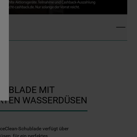
CHUBLADE MIT
ERTEN WASSERDÜSEN
ceClean-Schublade verfügt über
üsen, für ein perfektes