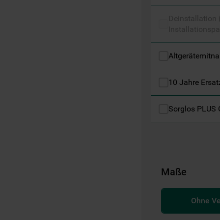
Informationen" . Wenn Sie auf "Nur
Deinstallation
erforderliche Cookies" klicken, werden
Installationspa
lediglich unbedingt erforderliche Cookis
gesetzt. Mehr Informationen
https://www.bauknecht.de/seiten/nutzung-
Altgerätemitn
von-cookies
10 Jahre Ersat
Sorglos PLUS 
Maße
Ohne V