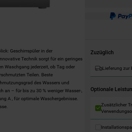
Websites, Werbeanzeigen und Interessen
(einschließlich über Drittanbieter und auf
anderen Websites oder sozialen
Plattformen, beispielsweise Google LLC –
weitere Informationen zu den
Datenschutzbestimmungen von Google
finden Sie hier:
ick: Geschirrspüler in der
Zuzüglich
https://business.safety.google/privacy/
 Innovative Technik sorgt für ein geringes
(Profiling- und Marketing-Cookies).
den Waschgang jederzeit, ob Tag oder
Lieferung zur
Indem Sie auf die Schaltfläche "Alle
rschmutzten Teilen. Beste
Cookies akzeptieren" klicken, stimmen Sie
chmutzungsgrad des Wassers und
der Verwendung all unserer Cookies und der
Optionale Leistu
 an – für bis zu 30 % weniger Wasser-,
Weitergabe Ihrer Daten an unsere
ung A , für optimale Waschergebnisse.
Drittanbieter für solche Zwecke zu. Wenn
Zusätzlicher T
sse.
Sie Ihre Präferenzen festlegen möchten,
Verwendungso
klicken Sie auf die Schaltfläche "Cookie
Einstellungen". Um unsere Cookie-Richtlinie
Installationsp
einzusehen klicken sie auf "Mehr