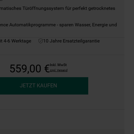
matisches Türöffnungssystem für perfekt getrocknetes 
ence Automatikprogramme - sparen Wasser, Energie und 
it 4-6 Werktage
10 Jahre Ersatzteilgarantie
559
,
00
€
Inkl. MwSt
zzgl. Versand
JETZT KAUFEN