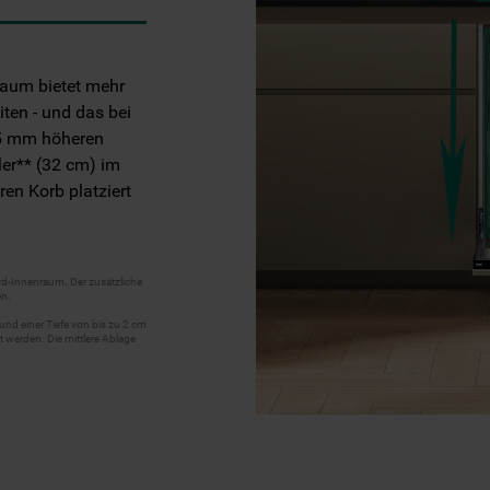
aum bietet mehr
ten - und das bei
5 mm höheren
ler** (32 cm) im
ren Korb platziert
rd-Innenraum. Der zusätzliche
en.
und einer Tiefe von bis zu 2 cm
t werden. Die mittlere Ablage