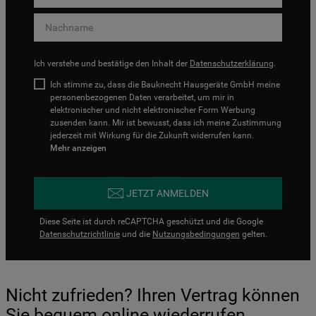
Ich verstehe und bestätige den Inhalt der
Datenschutzerklärung
.
Ich stimme zu, dass die Bauknecht Hausgeräte GmbH meine
personenbezogenen Daten verarbeitet, um mir in
elektronischer und nicht elektronischer Form Werbung
zusenden kann. Mir ist bewusst, dass ich meine Zustimmung
jederzeit mit Wirkung für die Zukunft widerrufen kann.
Mehr anzeigen
JETZT ANMELDEN
Diese Seite ist durch reCAPTCHA geschützt und die Google
Datenschutzrichtlinie
und die
Nutzungsbedingungen
gelten.
Nicht zufrieden? Ihren Vertrag können
Sie bequem online wiederrufen.