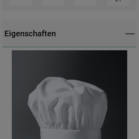
9.1
https://business.safety.google/privacy/
(Profiling- und Marketing-Cookies).
Indem Sie auf die Schaltfläche "Alle
Eigenschaften
Cookies akzeptieren" klicken, stimmen Sie
der Verwendung all unserer Cookies und
der Weitergabe Ihrer Daten an unsere
Drittanbieter für solche Zwecke zu. Wenn
Sie Ihre Präferenzen festlegen möchten,
klicken Sie auf die Schaltfläche "Cookie
Einstellungen". Um unsere Cookie-Richtlinie
einzusehen klicken sie auf "Mehr
Informationen" . Wenn Sie auf "Nur
erforderliche Cookies" klicken, werden
lediglich unbedingt erforderliche Cookis
gesetzt. Mehr Informationen
https://www.bauknecht.de/seiten/nutzung-
von-cookies