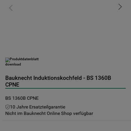
9
.
toplader
10
.
kühl-gefrierkombination freistehend
Produktdatenblatt
Bauknecht Induktionskochfeld - BS 1360B
CPNE
BS 1360B CPNE
10 Jahre Ersatzteilgarantie
Nicht im Bauknecht Online Shop verfügbar