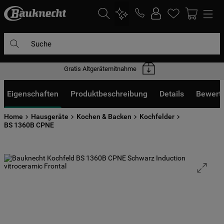
Suche
Gratis Altgerätemitnahme
DIE HÄUFIGSTEN SUCHANFRAGEN
1
.
waschmaschine
Eigenschaften
Produktbeschreibung
Details
Bewert
2
.
geschirrspülern
Home
Hausgeräte
Kochen & Backen
Kochfelder
3
.
kühlgefrierkombination
BS 1360B CPNE
4
.
bko
5
.
trockner
6
.
kühlschrank
7
.
gefrierschrank
8
.
mikrowelle