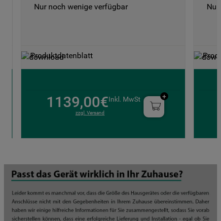
Nur noch wenige verfügbar
Nur
Produktdatenblatt
Prod
1139,00€
Inkl. MwSt
zzgl. Versand