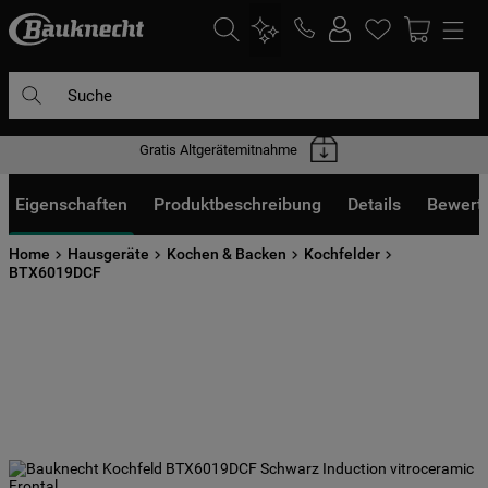
Suche
10 Jahre Ersatzteilgarantie
DIE HÄUFIGSTEN SUCHANFRAGEN
1
.
waschmaschine
Eigenschaften
Produktbeschreibung
Details
Bewert
2
.
geschirrspülern
Home
Hausgeräte
Kochen & Backen
Kochfelder
3
.
kühlgefrierkombination
BTX6019DCF
4
.
bko
5
.
trockner
6
.
kühlschrank
7
.
gefrierschrank
8
.
mikrowelle