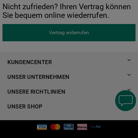
Nicht zufrieden? Ihren Vertrag können
Sie bequem online wiederrufen.
Vertrag widerrufen
KUNDENCENTER
Produktregistrierung
UNSER UNTERNEHMEN
Händlersuche
Über Bauknecht
Häufige Fragen
UNSERE RICHTLINIEN
Für Händler
Kundendienst
Datenschutzerklärung
Karriere
UNSER SHOP
Kontakt
Cookies
Presse
Bedienungsanleitungen
Impressum
Waschen & Trocknen
Ersatzteile
AGB
Geschirrspüler
Garantien
Verhaltenskodex
Kochen & Backen