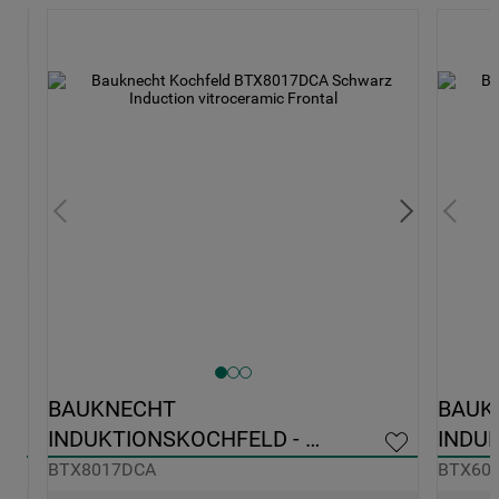
75 €
BAUKNECHT 
BAUK
INDUKTIONSKOCHFELD - 
INDUK
BTX8017DCA
BTX6
BTX8017DCA
BTX60