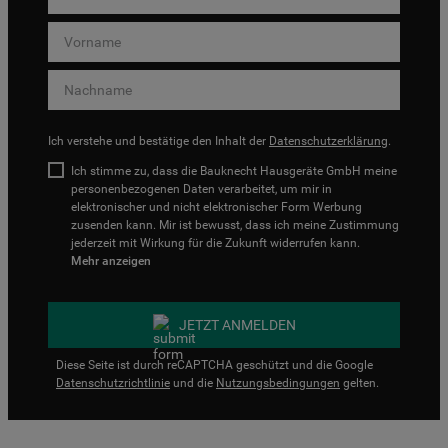
Ich verstehe und bestätige den Inhalt der
Datenschutzerklärung
.
Ich stimme zu, dass die Bauknecht Hausgeräte GmbH meine
personenbezogenen Daten verarbeitet, um mir in
elektronischer und nicht elektronischer Form Werbung
zusenden kann. Mir ist bewusst, dass ich meine Zustimmung
jederzeit mit Wirkung für die Zukunft widerrufen kann.
Mehr anzeigen
JETZT ANMELDEN
Diese Seite ist durch reCAPTCHA geschützt und die Google
Datenschutzrichtlinie
und die
Nutzungsbedingungen
gelten.