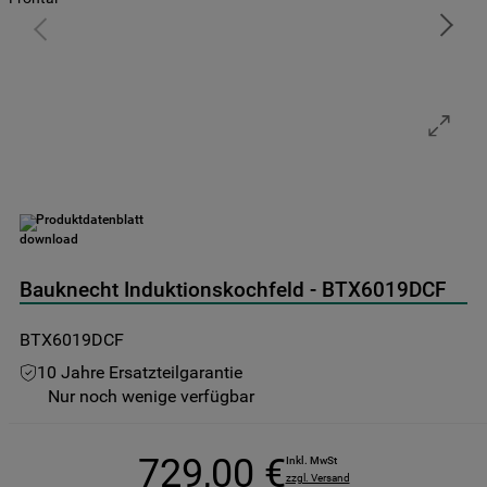
9
.
toplader
10
.
kühl-gefrierkombination freistehend
Produktdatenblatt
Bauknecht Induktionskochfeld - BTX6019DCF
BTX6019DCF
10 Jahre Ersatzteilgarantie
Nur noch wenige verfügbar
729
,
00
€
Inkl. MwSt
zzgl. Versand