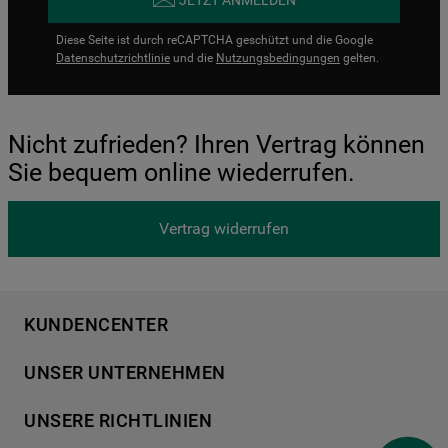
JETZT ANMELDEN
Diese Seite ist durch reCAPTCHA geschützt und die Google
Datenschutzrichtlinie
und die
Nutzungsbedingungen
gelten.
Nicht zufrieden? Ihren Vertrag können
Sie bequem online wiederrufen.
Vertrag widerrufen
KUNDENCENTER
Produktregistrierung
UNSER UNTERNEHMEN
Händlersuche
Über Bauknecht
Häufige Fragen
UNSERE RICHTLINIEN
Für Händler
Kundendienst