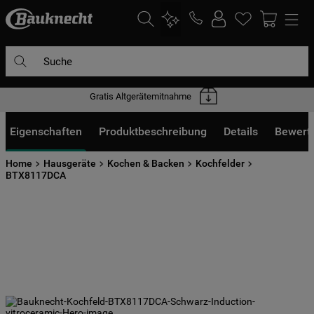
Suche
Gratis Altgerätemitnahme
DIE HÄUFIGSTEN SUCHANFRAGEN
1
.
waschmaschine
Eigenschaften
Produktbeschreibung
Details
Bewert
2
.
geschirrspülern
Home
Hausgeräte
Kochen & Backen
Kochfelder
3
.
kühlgefrierkombination
BTX8117DCA
4
.
bko
5
.
trockner
6
.
kühlschrank
7
.
gefrierschrank
8
.
mikrowelle