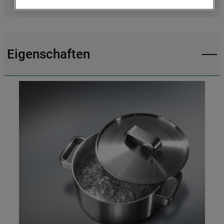
16.55
Cookies) und für personalisierte und nicht
personalisierte Werbung basierend auf
Ihren Gewohnheiten, Interaktionen mit
unseren Websites, Werbeanzeigen und
Interessen (einschließlich über Drittanbieter
Eigenschaften
und auf anderen Websites oder sozialen
Plattformen, beispielsweise Google LLC –
weitere Informationen zu den
Datenschutzbestimmungen von Google
finden Sie hier:
https://business.safety.google/privacy/
(Profiling- und Marketing-Cookies).
Indem Sie auf die Schaltfläche "Alle
Cookies akzeptieren" klicken, stimmen Sie
der Verwendung all unserer Cookies und
der Weitergabe Ihrer Daten an unsere
Drittanbieter für solche Zwecke zu. Wenn
Sie Ihre Präferenzen festlegen möchten,