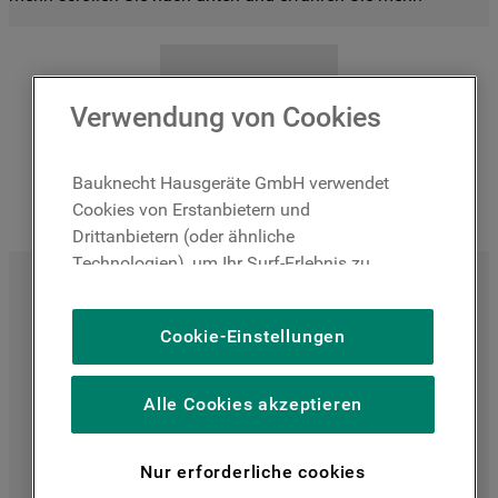
Verwendung von Cookies
Bauknecht Hausgeräte GmbH verwendet
Cookies von Erstanbietern und
Drittanbietern (oder ähnliche
Technologien), um Ihr Surf-Erlebnis zu
Maße
verbessern (unbedingt erforderliche
Cookies), um unser Publikum zu messen
Cookie-Einstellungen
(Leistungs-Cookies), um die redaktionellen
Ohne Verpackung
Mit Verpackung
Inhalte der Website basierend auf Ihrer
Nutzung der Website zu personalisieren,
Alle Cookies akzeptieren
die Funktionalität der Website zu
verbessern und Ihnen spezifische
Breite (cm)
Höhe (cm)
Tiefe (cm)
Nettogewicht
Nur erforderliche cookies
Funktionen anzubieten (Funktionelle-
(kg)
80.7
5.4
51.8