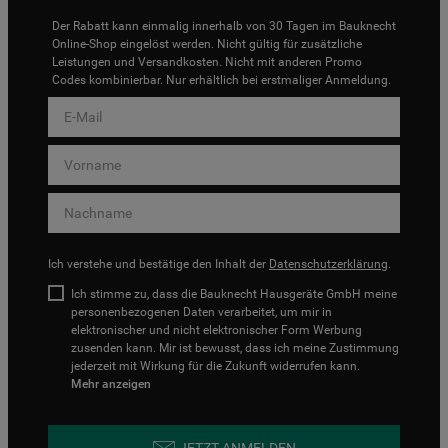
Der Rabatt kann einmalig innerhalb von 30 Tagen im Bauknecht
Online-Shop eingelöst werden. Nicht gültig für zusätzliche
Leistungen und Versandkosten. Nicht mit anderen Promo
Codes kombinierbar. Nur erhältlich bei erstmaliger Anmeldung.
Ich verstehe und bestätige den Inhalt der
Datenschutzerklärung
.
Ich stimme zu, dass die Bauknecht Hausgeräte GmbH meine
personenbezogenen Daten verarbeitet, um mir in
elektronischer und nicht elektronischer Form Werbung
zusenden kann. Mir ist bewusst, dass ich meine Zustimmung
jederzeit mit Wirkung für die Zukunft widerrufen kann.
Mehr anzeigen