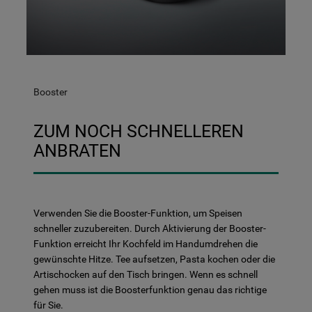
klicken Sie auf die Schaltfläche "Cookie
Einstellungen". Um unsere Cookie-Richtlinie
einzusehen klicken sie auf "Mehr
Informationen" . Wenn Sie auf "Nur
erforderliche Cookies" klicken, werden
lediglich unbedingt erforderliche Cookis
Booster
gesetzt. Mehr Informationen
https://www.bauknecht.de/seiten/nutzung-
ZUM NOCH SCHNELLEREN
von-cookies
ANBRATEN
Verwenden Sie die Booster-Funktion, um Speisen
schneller zuzubereiten. Durch Aktivierung der Booster-
Funktion erreicht Ihr Kochfeld im Handumdrehen die
gewünschte Hitze. Tee aufsetzen, Pasta kochen oder die
Artischocken auf den Tisch bringen. Wenn es schnell
gehen muss ist die Boosterfunktion genau das richtige
für Sie.