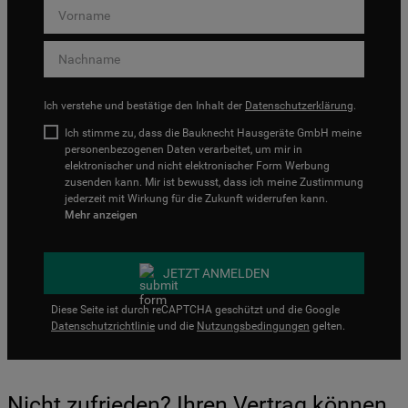
Ich verstehe und bestätige den Inhalt der
Datenschutzerklärung
.
Ich stimme zu, dass die Bauknecht Hausgeräte GmbH meine
personenbezogenen Daten verarbeitet, um mir in
elektronischer und nicht elektronischer Form Werbung
zusenden kann. Mir ist bewusst, dass ich meine Zustimmung
jederzeit mit Wirkung für die Zukunft widerrufen kann.
Mehr anzeigen
JETZT ANMELDEN
Diese Seite ist durch reCAPTCHA geschützt und die Google
Datenschutzrichtlinie
und die
Nutzungsbedingungen
gelten.
Nicht zufrieden? Ihren Vertrag können