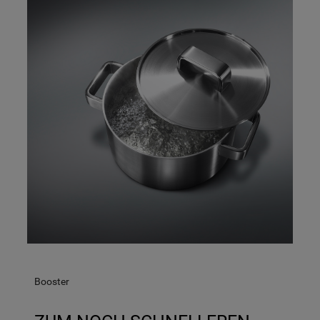
einzusehen klicken sie auf "Mehr
Informationen" . Wenn Sie auf "Nur
erforderliche Cookies" klicken, werden
lediglich unbedingt erforderliche Cookis
gesetzt. Mehr Informationen
https://www.bauknecht.de/seiten/nutzung-
von-cookies
Booster