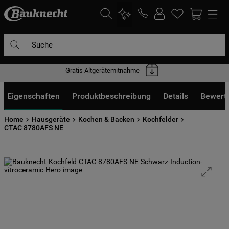
Suche
Gratis Altgerätemitnahme
DIE HÄUFIGSTEN SUCHANFRAGEN
1
.
waschmaschine
Eigenschaften
Produktbeschreibung
Details
Bewert
2
.
geschirrspülern
Home
Hausgeräte
Kochen & Backen
Kochfelder
3
.
kühlgefrierkombination
CTAC 8780AFS NE
4
.
bko
5
.
trockner
6
.
kühlschrank
7
.
mikrowelle
8
.
toplader