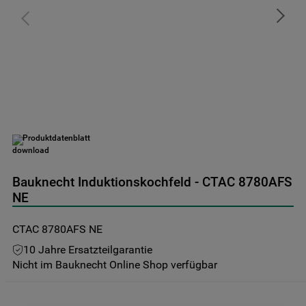
9
.
gefriertruhe
10
.
kühl-gefrierkombination freistehend
Produktdatenblatt
Bauknecht Induktionskochfeld - CTAC 8780AFS
NE
CTAC 8780AFS NE
10 Jahre Ersatzteilgarantie
Nicht im Bauknecht Online Shop verfügbar