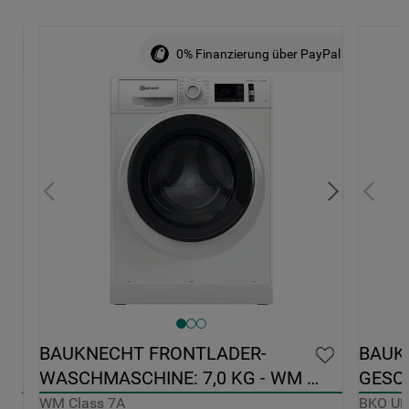
ALE
0% Finanzierung über PayPal
0 
BAUKNECHT FRONTLADER-
BAUK
WASCHMASCHINE: 7,0 KG - WM 
GESCH
CLASS 7A
EDELS
WM Class 7A
BKO U