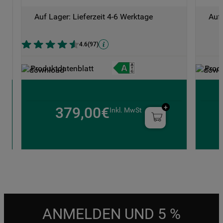
Auf Lager: Lieferzeit 4-6 Werktage
Auf 
4.6
(
97
)
Produktdatenblatt
Prod
379,00€
Inkl. MwSt
ANMELDEN UND 5 %