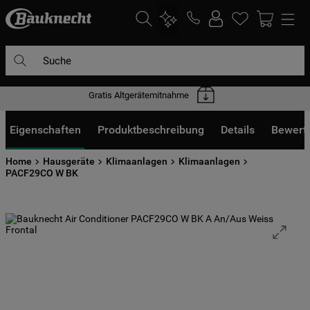
Suche
Gratis Altgerätemitnahme
DIE HÄUFIGSTEN SUCHANFRAGEN
1
.
waschmaschine
Eigenschaften
Produktbeschreibung
Details
Bewert
2
.
geschirrspülern
Home
Hausgeräte
Klimaanlagen
Klimaanlagen
3
.
kühlgefrierkombination
PACF29CO W BK
4
.
bko
5
.
trockner
6
.
kühlschrank
7
.
gefrierschrank
8
.
mikrowelle