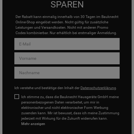
SPAREN
Der Rabatt kann einmalig innerhalb von 30 Tagen im Bauknecht
Online-Shop eingelöst werden. Nicht gültig für zusätzliche
Leistungen und Versandkosten. Nicht mit anderen Promo
Codes kombinierbar. Nur erhältlich bei erstmaliger Anmeldung.
Ich verstehe und bestätige den Inhalt der
Datenschutzerklärung
.
Ich stimme zu, dass die Bauknecht Hausgeräte GmbH meine
personenbezogenen Daten verarbeitet, um mir in
elektronischer und nicht elektronischer Form Werbung
zusenden kann. Mir ist bewusst, dass ich meine Zustimmung
jederzeit mit Wirkung für die Zukunft widerrufen kann.
Mehr anzeigen