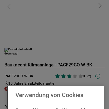
9
.
toplader
10
.
kühl-gefrierkombination freistehend
Produktdatenblatt
Bauknecht Klimaanlage - PACF29CO W BK
PACF29CO W BK
3.0
(
2
)
10 Jahre Ersatzteilgarantie
Zurzeit nicht im Shop verfügbar
Verwendung von Cookies
Nachricht bei Verfügbarkeit