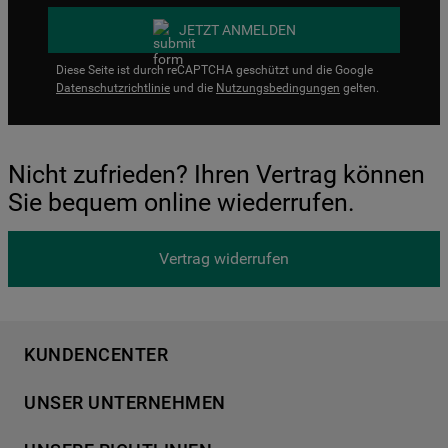
JETZT ANMELDEN
Diese Seite ist durch reCAPTCHA geschützt und die Google
Datenschutzrichtlinie
und die
Nutzungsbedingungen
gelten.
Nicht zufrieden? Ihren Vertrag können
Sie bequem online wiederrufen.
Vertrag widerrufen
KUNDENCENTER
Produktregistrierung
UNSER UNTERNEHMEN
Händlersuche
Über Bauknecht
Häufige Fragen