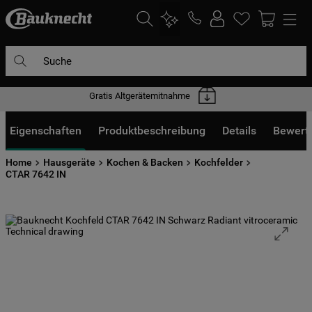
Suche
Gratis Altgerätemitnahme
DIE HÄUFIGSTEN SUCHANFRAGEN
1
.
waschmaschine
Eigenschaften
Produktbeschreibung
Details
Bewert
2
.
geschirrspülern
Home
Hausgeräte
Kochen & Backen
Kochfelder
3
.
kühlgefrierkombination
CTAR 7642 IN
4
.
bko
5
.
trockner
6
.
kühlschrank
7
.
gefrierschrank
8
.
mikrowelle