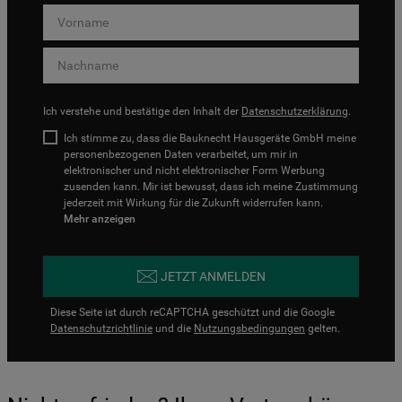
Ich verstehe und bestätige den Inhalt der
Datenschutzerklärung
.
Ich stimme zu, dass die Bauknecht Hausgeräte GmbH meine
personenbezogenen Daten verarbeitet, um mir in
elektronischer und nicht elektronischer Form Werbung
zusenden kann. Mir ist bewusst, dass ich meine Zustimmung
jederzeit mit Wirkung für die Zukunft widerrufen kann.
Mehr anzeigen
JETZT ANMELDEN
Diese Seite ist durch reCAPTCHA geschützt und die Google
Datenschutzrichtlinie
und die
Nutzungsbedingungen
gelten.