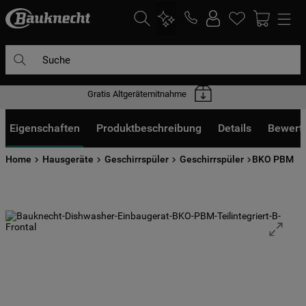
Suche
Gratis Altgerätemitnahme
DIE HÄUFIGSTEN SUCHANFRAGEN
1
.
waschmaschine
Eigenschaften
Produktbeschreibung
Details
Bewert
2
.
geschirrspülern
Home
Hausgeräte
Geschirrspüler
Geschirrspüler
BKO PBM
3
.
kühlgefrierkombination
4
.
bko
5
.
trockner
6
.
kühlschrank
7
.
gefrierschrank
8
.
mikrowelle