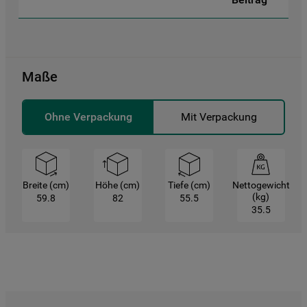
einzusehen klicken sie auf "Mehr
Informationen" . Wenn Sie auf "Nur
erforderliche Cookies" klicken, werden
lediglich unbedingt erforderliche Cookis
Maße
gesetzt. Mehr Informationen
https://www.bauknecht.de/seiten/nutzung-
von-cookies
Ohne Verpackung
Mit Verpackung
Breite (cm)
Höhe (cm)
Tiefe (cm)
Nettogewicht
(kg)
59.8
82
55.5
35.5