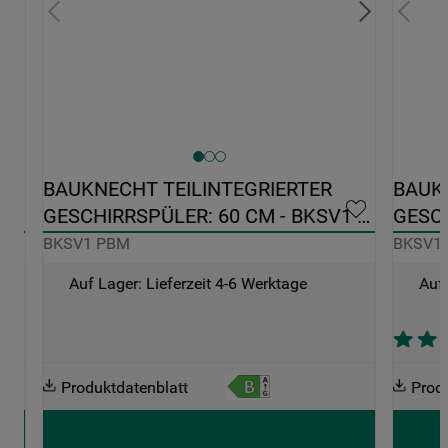
BAUKNECHT TEILINTEGRIERTER 
BAUKN
GESCHIRRSPÜLER: 60 CM - BKSV1 
GESCH
PBM
EDEL
BKSV1 PBM
BKSV1
Auf Lager: Lieferzeit 4-6 Werktage
Auf 
Produktdatenblatt
Prod