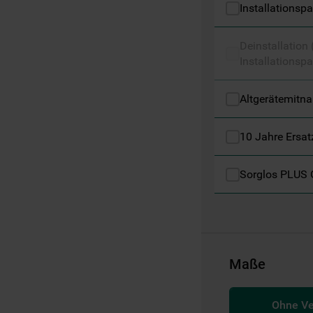
Installationsp
Informationen" . Wenn Sie auf "Nur
erforderliche Cookies" klicken, werden
lediglich unbedingt erforderliche Cookis
Deinstallation
Installationspa
gesetzt. Mehr Informationen
https://www.bauknecht.de/seiten/nutzung-
von-cookies
Altgerätemitn
10 Jahre Ersat
Sorglos PLUS 
Maße
Ohne V