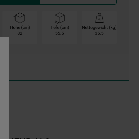
Höhe (cm)
Tiefe (cm)
Nettogewicht (kg)
82
55.5
35.5