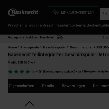
Such
EINKAUFSASSISTENT
Waschen & Trocknen
Geschirrspülen
Kochen & Backen
Kühle
D
1
.
Hausgeräte direkt vom Hersteller
Grat
2
.
Home
Hausgeräte
Geschirrspüler
Geschirrspüler
B0B D65
3
.
Bauknecht teilintegrierter Geschirrspüler: 60 
4
.
Model:
B0B D651A X
5
.
Bewertungen anzeigen
0 von 1 Bewertern erhielte
4.0
(
1
)
6
.
7
.
Eigenschaften
Details
Bewertungen
Dokumen
8
.
9
.
1