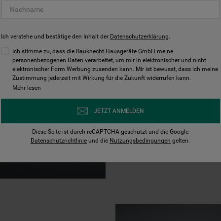
ENTFERN
99,999 %
Ich verstehe und bestätige den Inhalt der
Datenschutzerklärung
.
Ich stimme zu, dass die Bauknecht Hausgeräte GmbH meine
personenbezogenen Daten verarbeitet, um mir in elektronischer und nicht
Das Hygiene-Progr
elektronischer Form Werbung zusenden kann. Mir ist bewusst, dass ich meine
Bakterien, ganz oh
Zustimmung jederzeit mit Wirkung für die Zukunft widerrufen kann.
Mehr lesen
Wasser im letzten 
Geschirr mindesten
JETZT ANMELDEN
Diese Seite ist durch reCAPTCHA geschützt und die Google
* Getestet und bestätigt durch
Datenschutzrichtlinie
und die
Nutzungsbedingungen
gelten.