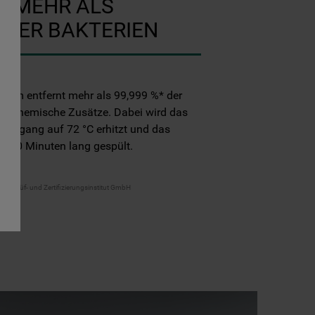
T MEHR ALS
* DER BAKTERIEN
amm entfernt mehr als 99,999 %* der
ne chemische Zusätze. Dabei wird das
Spülgang auf 72 °C erhitzt und das
s 10 Minuten lang gespült.
 VDE Prüf- und Zertifizierungsinstitut GmbH