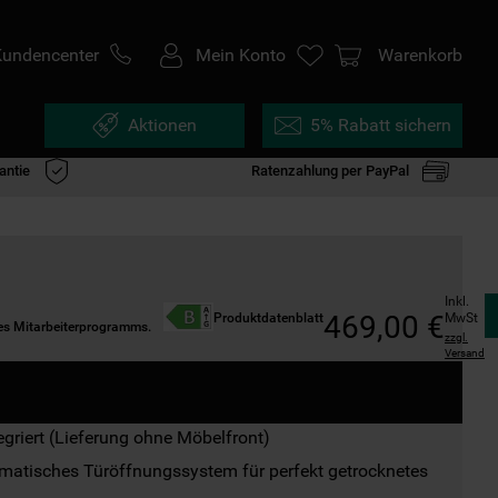
Kundencenter
Mein Konto
Warenkorb
Aktionen
5% Rabatt sichern
antie
Ratenzahlung per PayPal
Inkl. 
469
,
00
€
MwSt
Produktdatenblatt
des Mitarbeiterprogramms.
zzgl.
Versand
tegriert (Lieferung ohne Möbelfront)
matisches Türöffnungssystem für perfekt getrocknetes 