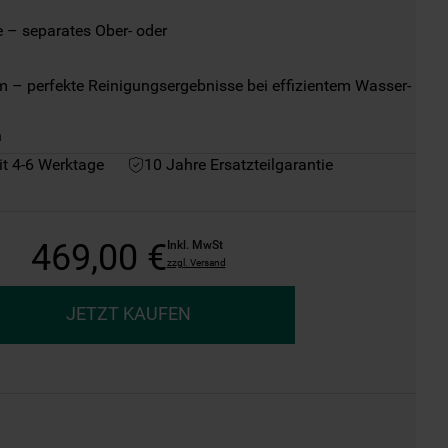
 – separates Ober- oder

– perfekte Reinigungsergebnisse bei effizientem Wasser- 
h
it 4-6 Werktage
10 Jahre Ersatzteilgarantie
469
,
00
€
Inkl. MwSt
zzgl. Versand
JETZT KAUFEN