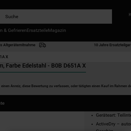
e
n & Gefrieren
IE HÄUFIGSTEN SUCHANFRAGEN
Ersatzteile
Magazin
waschmaschine
is Altgerätemitnahme
10 Jahre Ersatzteilgar
geschirrspülern
1A X
kühlgefrierkombination
cm, Farbe Edelstahl - B0B D651A X
bko
trockner
n einen Anreiz, diese Bewertung zu verfassen, oder tätigten einen Kauf im Rahmen 
kühlschrank
gefrierschrank
te
mikrowelle
Geräteart: Teilin
toplader
ActiveDry – auto
0
.
gefriertruhe