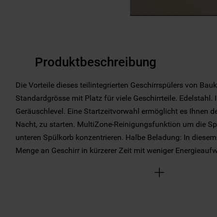
Produktbeschreibung
Die Vorteile dieses teilintegrierten Geschirrspülers von Bau
Standardgrösse mit Platz für viele Geschirrteile. Edelstahl.
Geräuschlevel. Eine Startzeitvorwahl ermöglicht es Ihnen 
Nacht, zu starten. MultiZone-Reinigungsfunktion um die Sp
unteren Spülkorb konzentrieren. Halbe Beladung: In diese
Menge an Geschirr in kürzerer Zeit mit weniger Energieau
werden. Beste Spülergebnisse dank Sensor+. Sensoren m
Mehr Anzeige
Wassers und passen die Temperatur während des Spülgang
weniger Wasser-, Zeit- und Energieverbrauch. Hervorragende
Waschergebnisse.