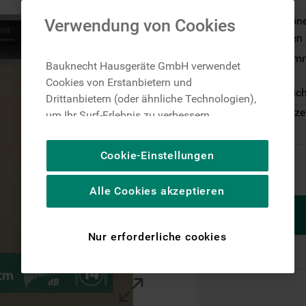
Geschirr
Option MultiZone
Verwendung von Cookies
Unterkorbspülen
Sensor-Programm 
Bauknecht Hausgeräte GmbH verwendet
und

Cookies von Erstanbietern und
Energieverbrauc
Drittanbietern (oder ähnliche Technologien),
Auf Lager: Lieferze
um Ihr Surf-Erlebnis zu verbessern
(unbedingt erforderliche Cookies), um unser
Publikum zu messen (Leistungs-Cookies),
Cookie-Einstellungen
um die redaktionellen Inhalte der Website
basierend auf Ihrer Nutzung der Website zu
Alle Cookies akzeptieren
personalisieren, die Funktionalität der
Website zu verbessern und Ihnen
spezifische Funktionen anzubieten
Nur erforderliche cookies
(Funktionelle-Cookies) und für
personalisierte und nicht personalisierte
Werbung basierend auf Ihren
Gewohnheiten, Interaktionen mit unseren