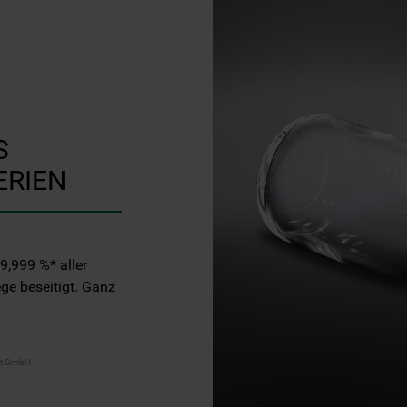
S
ERIEN
9,999 %* aller
ge beseitigt. Ganz
tut GmbH