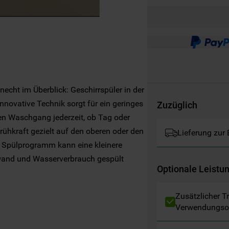
Websites, Werbeanzeigen und Interessen
(einschließlich über Drittanbieter und auf
anderen Websites oder sozialen
Plattformen, beispielsweise Google LLC –
weitere Informationen zu den
Datenschutzbestimmungen von Google
finden Sie hier:
knecht im Überblick: Geschirrspüler in der
https://business.safety.google/privacy/
(Profiling- und Marketing-Cookies).
 Innovative Technik sorgt für ein geringes
Zuzüglich
den Waschgang jederzeit, ob Tag oder
Indem Sie auf die Schaltfläche "Alle
rühkraft gezielt auf den oberen oder den
Lieferung zur
Cookies akzeptieren" klicken, stimmen Sie
m Spülprogramm kann eine kleinere
der Verwendung all unserer Cookies und der
fwand und Wasserverbrauch gespült
Weitergabe Ihrer Daten an unsere
Optionale Leistu
essen den Verschmutzungsgrad des
Drittanbieter für solche Zwecke zu. Wenn
n
s automatisch an – für bis zu 30 %
Sie Ihre Präferenzen festlegen möchten,
Zusätzlicher T
 Reinigungsleistung A , für optimale
klicken Sie auf die Schaltfläche "Cookie
Verwendungso
Einstellungen". Um unsere Cookie-Richtlinie
einzusehen klicken sie auf "Mehr