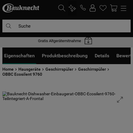
Suche
Gratis Altgerätemitnahme
DIE HÄUFIGSTEN SUCHANFRAGEN
1
.
waschmaschine
Eigenschaften
Produktbeschreibung
Details
Bewert
2
.
geschirrspülern
Home
Hausgeräte
Geschirrspüler
Geschirrspüler
3
.
kühlgefrierkombination
OBBC Ecosilent 9760
4
.
bko
5
.
trockner
6
.
kühlschrank
7
.
gefrierschrank
8
.
mikrowelle