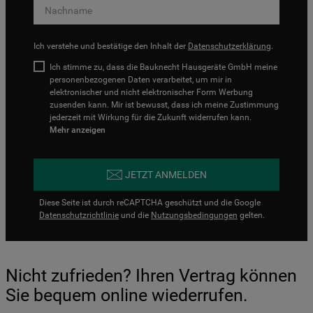
Ich verstehe und bestätige den Inhalt der
Datenschutzerklärung
.
Ich stimme zu, dass die Bauknecht Hausgeräte GmbH meine
personenbezogenen Daten verarbeitet, um mir in
elektronischer und nicht elektronischer Form Werbung
zusenden kann. Mir ist bewusst, dass ich meine Zustimmung
jederzeit mit Wirkung für die Zukunft widerrufen kann.
Mehr anzeigen
JETZT ANMELDEN
Diese Seite ist durch reCAPTCHA geschützt und die Google
Datenschutzrichtlinie
und die
Nutzungsbedingungen
gelten.
Nicht zufrieden? Ihren Vertrag können
Sie bequem online wiederrufen.