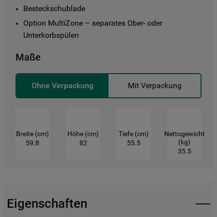
unseren Websites, Werbeanzeigen und
Besteckschublade
Interessen (einschließlich über Drittanbieter
Option MultiZone – separates Ober- oder 
und auf anderen Websites oder sozialen
Unterkorbspülen
Plattformen, beispielsweise Google LLC –
weitere Informationen zu den
Maße
Datenschutzbestimmungen von Google
finden Sie hier:
Ohne Verpackung
Mit Verpackung
https://business.safety.google/privacy/
(Profiling- und Marketing-Cookies).
Indem Sie auf die Schaltfläche "Alle
Breite (cm)
Höhe (cm)
Tiefe (cm)
Nettogewicht
Cookies akzeptieren" klicken, stimmen Sie
(kg)
59.8
82
55.5
der Verwendung all unserer Cookies und
35.5
der Weitergabe Ihrer Daten an unsere
Drittanbieter für solche Zwecke zu. Wenn
Sie Ihre Präferenzen festlegen möchten,
klicken Sie auf die Schaltfläche "Cookie
Eigenschaften
Einstellungen". Um unsere Cookie-Richtlinie
einzusehen klicken sie auf "Mehr