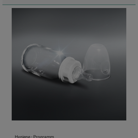
Informationen" . Wenn Sie auf "Nur
erforderliche Cookies" klicken, werden
lediglich unbedingt erforderliche Cookis
gesetzt. Mehr Informationen
https://www.bauknecht.de/seiten/nutzung-
von-cookies
Hygiene - Programm