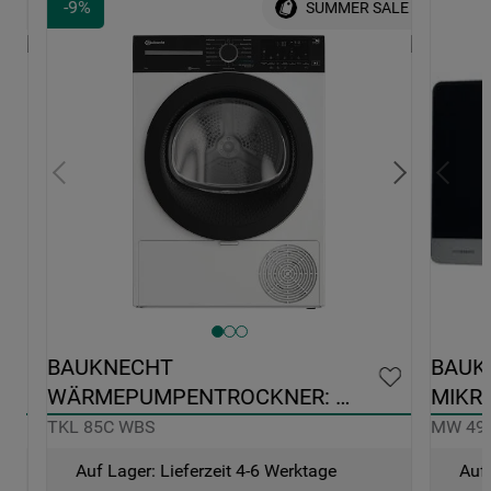
-
9
%
ALE
SUMMER SALE
0 
BAUKNECHT 
BAUK
WÄRMEPUMPENTROCKNER: 
MIKRO
FREISTEHEND, 8,0 KG - TKL 85C WBS
49 SL
TKL 85C WBS
MW 49 
Auf Lager: Lieferzeit 4-6 Werktage
Auf 