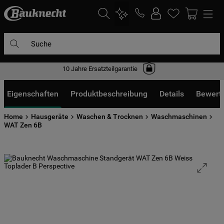
Suche
10 Jahre Ersatzteilgarantie
DIE HÄUFIGSTEN SUCHANFRAGEN
1
.
waschmaschine
Eigenschaften
Produktbeschreibung
Details
Bewert
2
.
geschirrspülern
Home
Hausgeräte
Waschen & Trocknen
Waschmaschinen
3
.
kühlgefrierkombination
WAT Zen 6B
4
.
bko
5
.
trockner
6
.
kühlschrank
7
.
gefrierschrank
8
.
mikrowelle