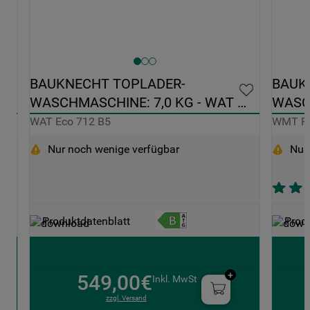
BAUKNECHT TOPLADER-
BAUK
WASCHMASCHINE: 7,0 KG - WAT 
WASCH
ECO 712 B5
PRO E
WAT Eco 712 B5
WMT Pr
Nur noch wenige verfügbar
Nur
Produktdatenblatt
Prod
549,00€
Inkl. MwSt
zzgl. Versand