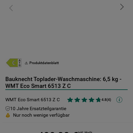
9
.
toplader
10
.
kühl-gefrierkombination freistehend
Produktdatenblatt
Bauknecht Toplader-Waschmaschine: 6,5 kg -
WMT Eco Smart 6513 Z C
WMT Eco Smart 6513 Z C
4.8
(
4
)
10 Jahre Ersatzteilgarantie
Nur noch wenige verfügbar
Inkl. MwSt