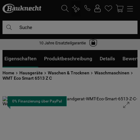
Suche
10 Jahre Ersatzteilgarantie
DIE HÄUFIGSTEN SUCHANFRAGEN
1
.
waschmaschine
Eigenschaften
Produktbeschreibung
Details
Bewert
2
.
geschirrspülern
Home
Hausgeräte
Waschen & Trocknen
Waschmaschinen
3
.
kühlgefrierkombination
WMT Eco Smart 6513 Z C
4
.
bko
5
.
trockner
0% Finanzierung über PayPal
6
.
kühlschrank
7
.
gefrierschrank
8
.
mikrowelle