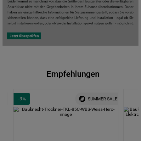
Empfehlungen
-
9
%
ALE
SUMMER SALE