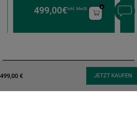
499,00€
Inkl. MwSt
ANMELDEN UND 5 %
499
,
00
€
JETZT KAUFEN
SPAREN
Der Rabatt kann einmalig innerhalb von 30 Tagen im Bauknecht
Online-Shop eingelöst werden. Nicht gültig für zusätzliche
Leistungen und Versandkosten. Nicht mit anderen Promo
Codes kombinierbar. Nur erhältlich bei erstmaliger Anmeldung.