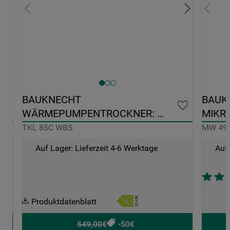
0 
BAUKNECHT 
BAUK
WÄRMEPUMPENTROCKNER: 
MIKRO
FREISTEHEND, 8,0 KG - TKL 85C WBS
49 SL
TKL 85C WBS
MW 49 
Auf Lager: Lieferzeit 4-6 Werktage
Auf 
Produktdatenblatt
549,00€
-50€