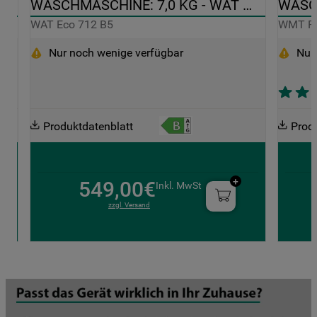
WASCHMASCHINE: 7,0 KG - WAT 
WASCH
ECO 712 B5
PRO E
WAT Eco 712 B5
WMT Pr
Nur noch wenige verfügbar
Nur
Produktdatenblatt
Prod
549,00€
Inkl. MwSt
zzgl. Versand