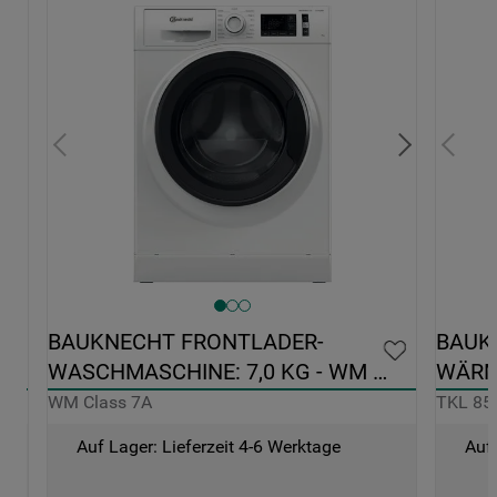
0 
BAUKNECHT FRONTLADER-
BAUK
WASCHMASCHINE: 7,0 KG - WM 
WÄRM
CLASS 7A
FREIS
WM Class 7A
TKL 85
Auf Lager: Lieferzeit 4-6 Werktage
Auf 