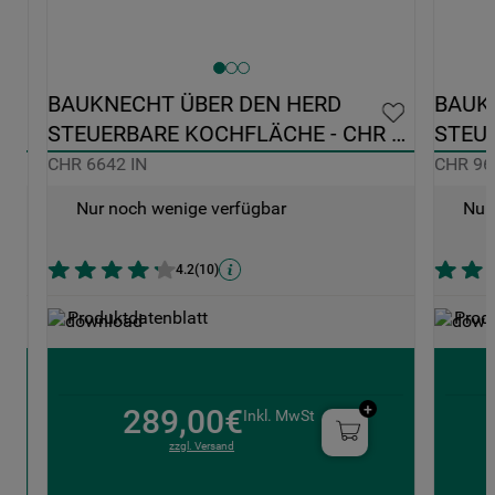
BAUKNECHT ÜBER DEN HERD 
BAUK
STEUERBARE KOCHFLÄCHE - CHR 
STEUE
6642 IN
9642 
CHR 6642 IN
CHR 96
Nur noch wenige verfügbar
Nur
4.2
(
10
)
Produktdatenblatt
Prod
289,00€
Inkl. MwSt
zzgl. Versand