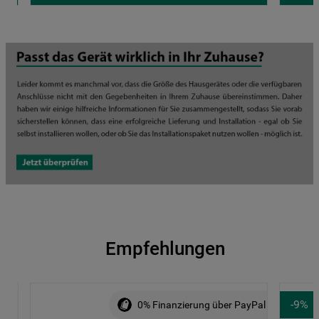
Empfehlungen
-
9
%
ALE
0% Finanzierung über PayPal