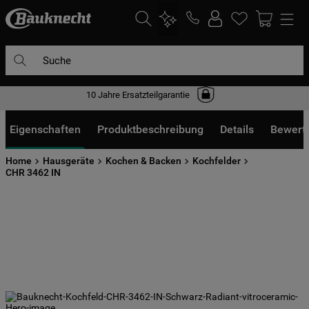
Suche
10 Jahre Ersatzteilgarantie
DIE HÄUFIGSTEN SUCHANFRAGEN
1
.
waschmaschine
Eigenschaften
Produktbeschreibung
Details
Bewert
2
.
geschirrspülern
Home
Hausgeräte
Kochen & Backen
Kochfelder
3
.
kühlgefrierkombination
CHR 3462 IN
4
.
bko
5
.
trockner
6
.
kühlschrank
7
.
mikrowelle
8
.
toplader