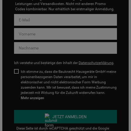
Leistungen und Versandkosten. Nicht mit anderen Promo
Codes kombinierbar. Nur erhältlich bei erstmaliger Anmeldung.
Ich verstehe und bestätige den Inhalt der
Datenschutzerklärung
.
Ich stimme zu, dass die Bauknecht Hausgeräte GmbH meine
personenbezogenen Daten verarbeitet, um mir in
elektronischer und nicht elektronischer Form Werbung
zusenden kann. Mir ist bewusst, dass ich meine Zustimmung
jederzeit mit Wirkung für die Zukunft widerrufen kann.
Mehr anzeigen
JETZT ANMELDEN
Diese Seite ist durch reCAPTCHA geschützt und die Google