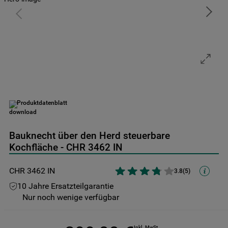
9
.
gefriertruhe
10
.
kühl-gefrierkombination freistehend
Produktdatenblatt
Bauknecht über den Herd steuerbare
Kochfläche - CHR 3462 IN
CHR 3462 IN
3.8
(
5
)
10 Jahre Ersatzteilgarantie
Nur noch wenige verfügbar
Inkl. MwSt