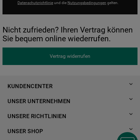
Datenschutzrichtlinie
und die
Nutzungsbedingungen
gelten.
Nicht zufrieden? Ihren Vertrag können
Sie bequem online wiederrufen.
Vertrag widerrufen
KUNDENCENTER
Produktregistrierung
UNSER UNTERNEHMEN
Händlersuche
Über Bauknecht
Häufige Fragen
UNSERE RICHTLINIEN
Für Händler
Kundendienst
Datenschutzerklärung
Karriere
UNSER SHOP
Kontakt
Cookies
Presse