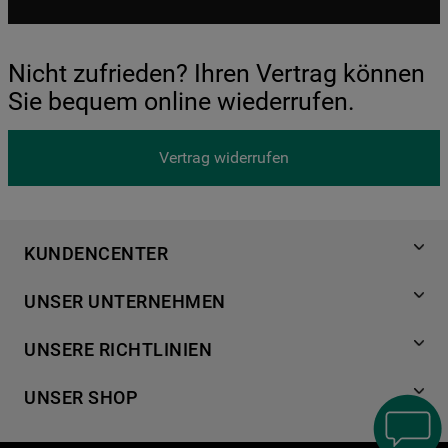
Nicht zufrieden? Ihren Vertrag können
Sie bequem online wiederrufen.
Vertrag widerrufen
KUNDENCENTER
Produktregistrierung
UNSER UNTERNEHMEN
Händlersuche
Über Bauknecht
Häufige Fragen
UNSERE RICHTLINIEN
Für Händler
Kundendienst
Datenschutzerklärung
Karriere
UNSER SHOP
Kontakt
Cookies
Presse
Bedienungsanleitungen
Impressum
Waschen & Trocknen