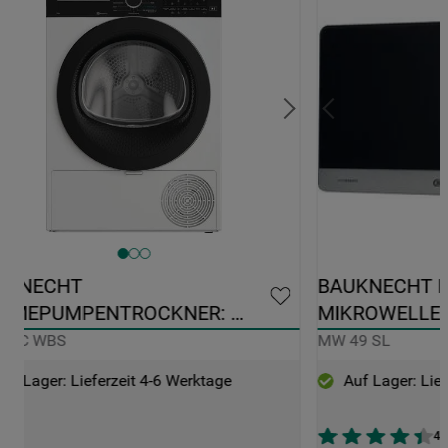
BAUKNECHT FREISTEHENDE 
OCKNER: 
MIKROWELLE: FARBE SILBER 
 KG - TKL 85C WBS
49 SL
MW 49 SL
it 4-6 Werktage
Auf Lager: Lieferzeit 4-6 Werktag
4.4
(
96
)