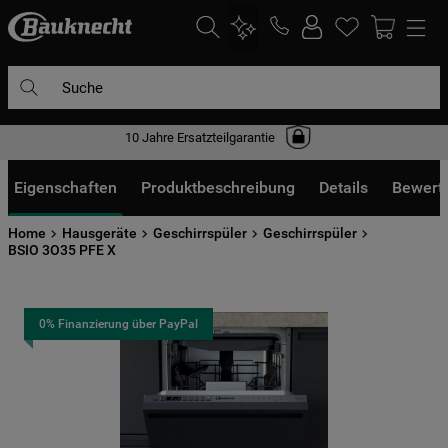
Suche
10 Jahre Ersatzteilgarantie
DIE HÄUFIGSTEN SUCHANFRAGEN
1
.
waschmaschine
Eigenschaften
Produktbeschreibung
Details
Bewert
2
.
geschirrspülern
Home
Hausgeräte
Geschirrspüler
Geschirrspüler
3
.
kühlgefrierkombination
BSIO 3O35 PFE X
4
.
bko
5
.
trockner
0% Finanzierung über PayPal
6
.
kühlschrank
7
.
gefrierschrank
8
.
mikrowelle