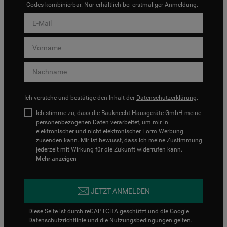
Codes kombinierbar. Nur erhältlich bei erstmaliger Anmeldung.
Ich verstehe und bestätige den Inhalt der
Datenschutzerklärung
.
Ich stimme zu, dass die Bauknecht Hausgeräte GmbH meine
personenbezogenen Daten verarbeitet, um mir in
elektronischer und nicht elektronischer Form Werbung
zusenden kann. Mir ist bewusst, dass ich meine Zustimmung
jederzeit mit Wirkung für die Zukunft widerrufen kann.
Mehr anzeigen
JETZT ANMELDEN
Diese Seite ist durch reCAPTCHA geschützt und die Google
Datenschutzrichtlinie
und die
Nutzungsbedingungen
gelten.