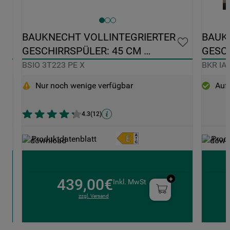
BAUKNECHT VOLLINTEGRIERTER 
BAUK
GESCHIRRSPÜLER: 45 CM 
GESCH
0
KOMPAKTGERÄT - BSIO 3T223 PE X
KOMP
BSIO 3T223 PE X
BKR IA
Nur noch wenige verfügbar
Auf 
4.3
(
12
)
Produktdatenblatt
Prod
439,00€
Inkl. MwSt
zzgl. Versand