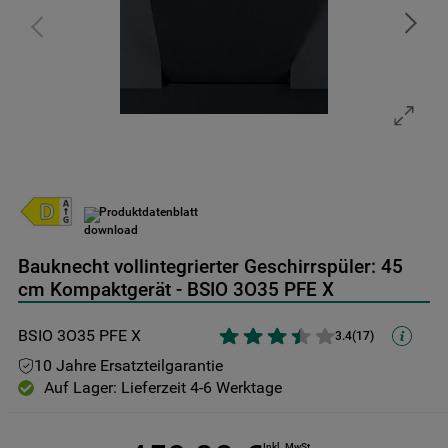
9
.
toplader
10
.
gefriertruhe
Produktdatenblatt
Bauknecht vollintegrierter Geschirrspüler: 45
cm Kompaktgerät - BSIO 3O35 PFE X
BSIO 3O35 PFE X
3.4
(
17
)
10 Jahre Ersatzteilgarantie
Auf Lager: Lieferzeit 4-6 Werktage
Inkl. MwSt