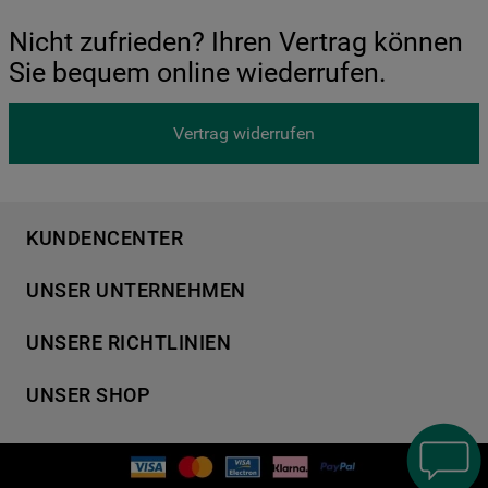
Nicht zufrieden? Ihren Vertrag können
Sie bequem online wiederrufen.
Vertrag widerrufen
KUNDENCENTER
Produktregistrierung
UNSER UNTERNEHMEN
Händlersuche
Über Bauknecht
Häufige Fragen
UNSERE RICHTLINIEN
Für Händler
Kundendienst
Datenschutzerklärung
Karriere
UNSER SHOP
Kontakt
Cookies
Presse
Bedienungsanleitungen
Impressum
Waschen & Trocknen
Ersatzteile
AGB
Geschirrspüler