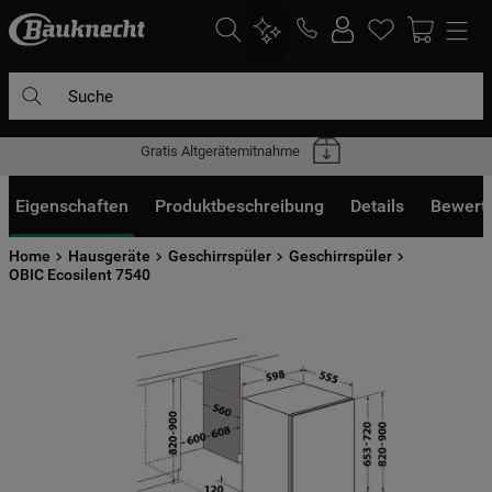
Suche
Gratis Altgerätemitnahme
DIE HÄUFIGSTEN SUCHANFRAGEN
1
.
waschmaschine
Eigenschaften
Produktbeschreibung
Details
Bewert
2
.
geschirrspülern
Home
Hausgeräte
Geschirrspüler
Geschirrspüler
3
.
kühlgefrierkombination
OBIC Ecosilent 7540
4
.
bko
5
.
trockner
6
.
kühlschrank
7
.
mikrowelle
8
.
toplader