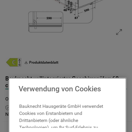
9
.
gefriertruhe
10
.
kühl-gefrierkombination freistehend
Produktdatenblatt
Bauknecht vollintegrierter Geschirrspüler: 60
cm - OBIC Ecosilent 7540
Verwendung von Cookies
OBIC Ecosilent 7540
Bauknecht Hausgeräte GmbH verwendet
10 Jahre Ersatzteilgarantie
Cookies von Erstanbietern und
Nicht im Bauknecht Online Shop verfügbar
Drittanbietern (oder ähnliche
Technologien), um Ihr Surf-Erlebnis zu