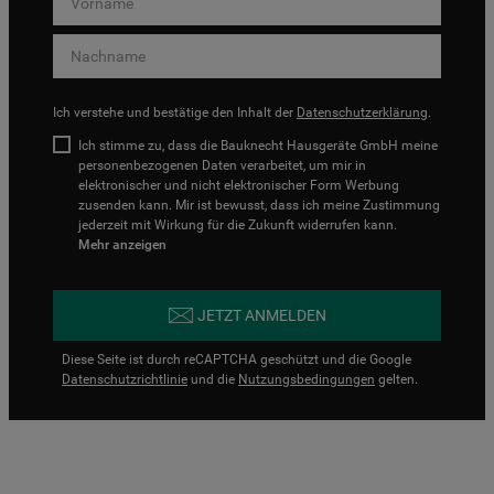
Ich verstehe und bestätige den Inhalt der
Datenschutzerklärung
.
Ich stimme zu, dass die Bauknecht Hausgeräte GmbH meine
personenbezogenen Daten verarbeitet, um mir in
elektronischer und nicht elektronischer Form Werbung
zusenden kann. Mir ist bewusst, dass ich meine Zustimmung
jederzeit mit Wirkung für die Zukunft widerrufen kann.
Mehr anzeigen
JETZT ANMELDEN
Diese Seite ist durch reCAPTCHA geschützt und die Google
Datenschutzrichtlinie
und die
Nutzungsbedingungen
gelten.