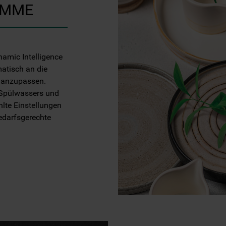
AMME
amic Intelligence
atisch an die
 anzupassen.
Spülwassers und
te Einstellungen
bedarfsgerechte