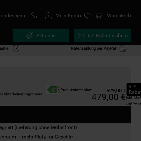
Kundencenter
Mein Konto
Warenkorb
Aktionen
5% Rabatt sichern
antie
Ratenzahlung per PayPal
9
%
529
,
00
€
Produktdatenblatt
Raba
des Mitarbeiterprogramms.
479
,
00
€
Inkl. Mw
zzgl. Vers
tegriert (Lieferung ohne Möbelfront)
enraum – mehr Platz für Geschirr