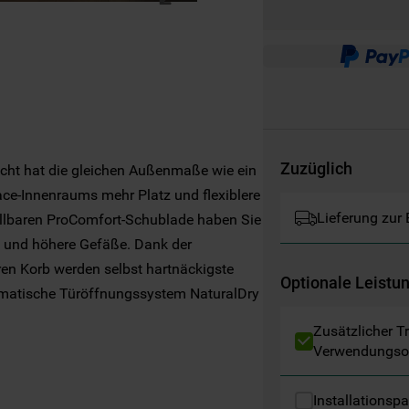
Websites, Werbeanzeigen und Interessen
(einschließlich über Drittanbieter und auf
anderen Websites oder sozialen
Plattformen, beispielsweise Google LLC –
weitere Informationen zu den
Datenschutzbestimmungen von Google
finden Sie hier:
https://business.safety.google/privacy/
Zuzüglich
echt hat die gleichen Außenmaße wie ein
(Profiling- und Marketing-Cookies).
ace-Innenraums mehr Platz und flexiblere
Lieferung zur
tellbaren ProComfort-Schublade haben Sie
Indem Sie auf die Schaltfläche "Alle
el und höhere Gefäße. Dank der
Cookies akzeptieren" klicken, stimmen Sie
en Korb werden selbst hartnäckigste
der Verwendung all unserer Cookies und der
Optionale Leistu
Weitergabe Ihrer Daten an unsere
matische Türöffnungssystem NaturalDry
Drittanbieter für solche Zwecke zu. Wenn
 und spart Energie. Mit neuem Innenraum-
Zusätzlicher T
n
Sie Ihre Präferenzen festlegen möchten,
enzklasse B bietet dieser Geschirrspüler
Verwendungso
klicken Sie auf die Schaltfläche "Cookie
Einstellungen". Um unsere Cookie-Richtlinie
Installationsp
einzusehen klicken sie auf "Mehr