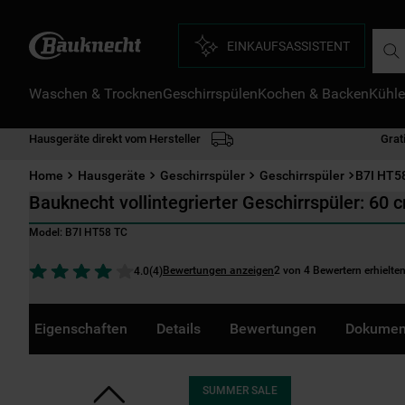
Such
EINKAUFSASSISTENT
Waschen & Trocknen
Geschirrspülen
Kochen & Backen
Kühle
D
1
.
Hausgeräte direkt vom Hersteller
Grat
2
.
Home
Hausgeräte
Geschirrspüler
Geschirrspüler
B7I HT5
3
.
Bauknecht vollintegrierter Geschirrspüler: 60 
4
.
Model:
B7I HT58 TC
5
.
Bewertungen anzeigen
2 von 4 Bewertern erhielte
4.0
(
4
)
6
.
7
.
Eigenschaften
Details
Bewertungen
Dokumen
8
.
9
.
SUMMER SALE
1