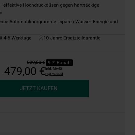
– effektive Hochdruckdüsen gegen hartnäckige 
n
ence Automatikprogramme - sparen Wasser, Energie und 
it 4-6 Werktage
10 Jahre Ersatzteilgarantie
529
,
00
€
9
%
Rabatt
479
,
00
€
Inkl. MwSt
zzgl. Versand
JETZT KAUFEN