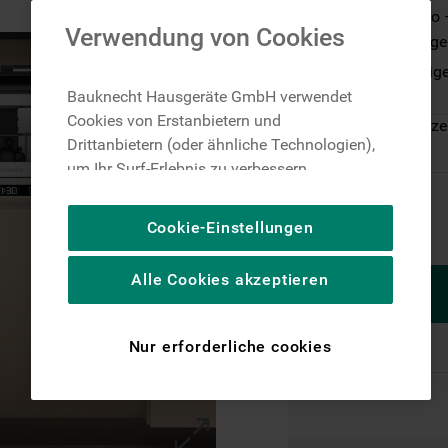
PowerClean Pro 
Verwendung von Cookies
Verschmutzunge
Dynamic Intellig
Zeit
Bauknecht Hausgeräte GmbH verwendet
Cookies von Erstanbietern und
Auf Lager: Lieferze
Drittanbietern (oder ähnliche Technologien),
um Ihr Surf-Erlebnis zu verbessern
(unbedingt erforderliche Cookies), um unser
Publikum zu messen (Leistungs-Cookies),
Cookie-Einstellungen
um die redaktionellen Inhalte der Website
basierend auf Ihrer Nutzung der Website zu
Alle Cookies akzeptieren
personalisieren, die Funktionalität der
Website zu verbessern und Ihnen
spezifische Funktionen anzubieten
Nur erforderliche cookies
(Funktionelle-Cookies) und für
personalisierte und nicht personalisierte
Werbung basierend auf Ihren
Gewohnheiten, Interaktionen mit unseren