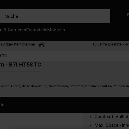
e
n & Gefrieren
IE HÄUFIGSTEN SUCHANFRAGEN
Ersatzteile
Magazin
waschmaschine
is Altgerätemitnahme
10 Jahre Ersatzteilgar
geschirrspülern
8 TC
kühlgefrierkombination
cm - B7I HT58 TC
bko
trockner
n einen Anreiz, diese Bewertung zu verfassen, oder tätigten einen Kauf im Rahmen 
kühlschrank
mikrowelle
te
toplader
Geräteart: Vollin
gefriertruhe
Maxi Space - Inn
0
.
kühl-gefrierkombination freistehend