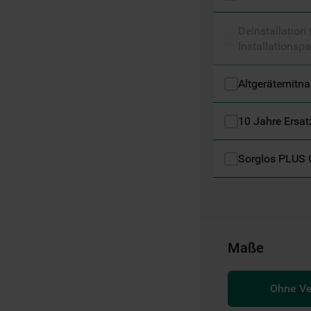
Informationen" . Wenn Sie auf "Nur
erforderliche Cookies" klicken, werden
Deinstallation
lediglich unbedingt erforderliche Cookis
Installationspa
gesetzt. Mehr Informationen
https://www.bauknecht.de/seiten/nutzung-
Altgerätemitn
von-cookies
10 Jahre Ersat
Sorglos PLUS 
Maße
Ohne V