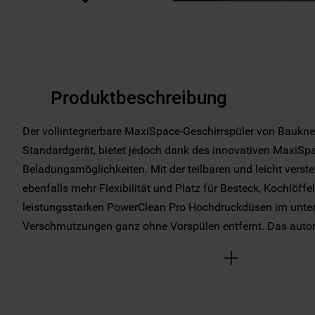
Produktbeschreibung
Der vollintegrierbare MaxiSpace-Geschirrspüler von Baukn
Standardgerät, bietet jedoch dank des innovativen MaxiSp
Beladungsmöglichkeiten. Mit der teilbaren und leicht vers
ebenfalls mehr Flexibilität und Platz für Besteck, Kochlöff
leistungsstarken PowerClean Pro Hochdruckdüsen im unter
Verschmutzungen ganz ohne Vorspülen entfernt. Das auto
sorgt darüber hinaus für ein besseres Trocknungsergebnis
Mehr Anzeige
Design, fortschrittlichen Technologien und der Energieeffizi
die perfekte Lösung für sauberes Geschirr!