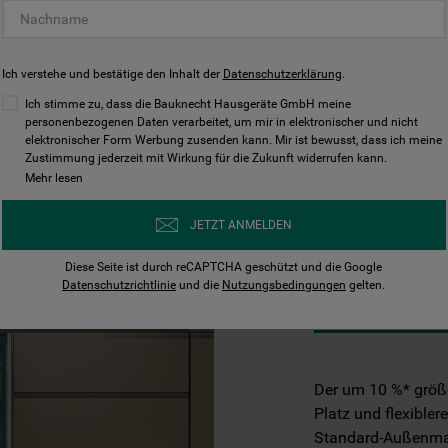
Ich verstehe und bestätige den Inhalt der
Datenschutzerklärung
.
Ich stimme zu, dass die Bauknecht Hausgeräte GmbH meine
personenbezogenen Daten verarbeitet, um mir in elektronischer und nicht
elektronischer Form Werbung zusenden kann. Mir ist bewusst, dass ich meine
Zustimmung jederzeit mit Wirkung für die Zukunft widerrufen kann.
Mehr lesen
MaxiSpace
JETZT ANMELDEN
Diese Seite ist durch reCAPTCHA geschützt und die Google
Datenschutzrichtlinie
und die
Nutzungsbedingungen
gelten.
MEHR PL
Der um 10 %* größ
Platz und flexible
Standard-Außenma