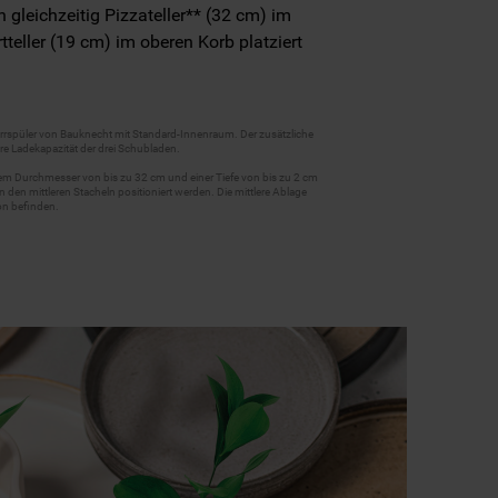
gleichzeitig Pizzateller** (32 cm) im
teller (19 cm) im oberen Korb platziert
irrspüler von Bauknecht mit Standard-Innenraum. Der zusätzliche
ere Ladekapazität der drei Schubladen.
inem Durchmesser von bis zu 32 cm und einer Tiefe von bis zu 2 cm
 den mittleren Stacheln positioniert werden. Die mittlere Ablage
on befinden.