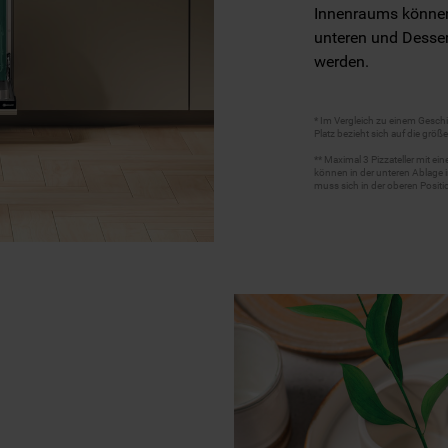
Innenraums können 
unteren und Dessert
werden.
* Im Vergleich zu einem Gesch
Platz bezieht sich auf die größ
** Maximal 3 Pizzateller mit e
können in der unteren Ablage in
muss sich in der oberen Positi