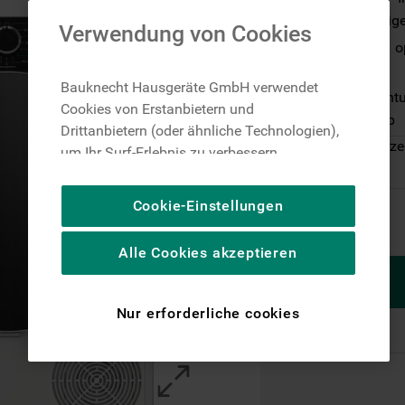
Dynamic Intellig
Verwendung von Cookies
Adaptive Dry – o
KI-Algorithmen
Bauknecht Hausgeräte GmbH verwendet
Schnelle und int
Cookies von Erstanbietern und
HomeWhiz App
Drittanbietern (oder ähnliche Technologien),
Auf Lager: Lieferze
um Ihr Surf-Erlebnis zu verbessern
(unbedingt erforderliche Cookies), um unser
Publikum zu messen (Leistungs-Cookies),
Cookie-Einstellungen
um die redaktionellen Inhalte der Website
basierend auf Ihrer Nutzung der Website zu
Alle Cookies akzeptieren
personalisieren, die Funktionalität der
Website zu verbessern und Ihnen
spezifische Funktionen anzubieten
Nur erforderliche cookies
(Funktionelle-Cookies) und für
personalisierte und nicht personalisierte
Werbung basierend auf Ihren
Gewohnheiten, Interaktionen mit unseren