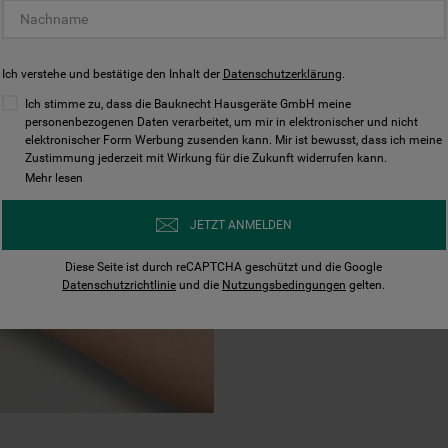
SCHNELLE
BEDIENU
Ich verstehe und bestätige den Inhalt der
Datenschutzerklärung
.
Ich stimme zu, dass die Bauknecht Hausgeräte GmbH meine
APP
personenbezogenen Daten verarbeitet, um mir in elektronischer und nicht
elektronischer Form Werbung zusenden kann. Mir ist bewusst, dass ich meine
Zustimmung jederzeit mit Wirkung für die Zukunft widerrufen kann.
Mehr lesen
Die innovative Ho
JETZT ANMELDEN
von Hausgeräten p
lassen sich Einste
Diese Seite ist durch reCAPTCHA geschützt und die Google
und Benachrichtigu
Datenschutzrichtlinie
und die
Nutzungsbedingungen
gelten.