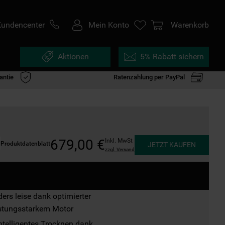
Kundencenter
Mein Konto
Warenkorb
Aktionen
5% Rabatt sichern
antie
Ratenzahlung per PayPal
679
,
00
€
Inkl. MwSt
Produktdatenblatt
JETZT KAUFEN
zzgl. Versand
rs leise dank optimierter

istungsstarkem Motor
ntelligentes Trocknen dank
