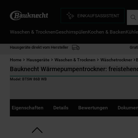
Such
EINKAUFSASSISTENT
Waschen & Trocknen
Geschirrspülen
Kochen & Backen
Kühle
D
1
.
Hausgeräte direkt vom Hersteller
Grat
2
.
Home
Hausgeräte
Waschen & Trocknen
Wäschetrockner
3
.
Bauknecht Wärmepumpentrockner: freistehend
4
.
Model:
BTSW 86B WB
5
.
6
.
7
.
Eigenschaften
Details
Bewertungen
Dokumen
8
.
9
.
1