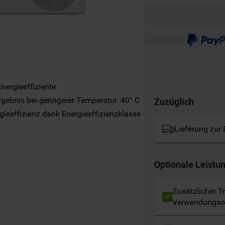
Websites, Werbeanzeigen und Interessen
(einschließlich über Drittanbieter und auf
anderen Websites oder sozialen
Plattformen, beispielsweise Google LLC –
weitere Informationen zu den
Datenschutzbestimmungen von Google
finden Sie hier:
nergieeffiziente
https://business.safety.google/privacy/
ebnis bei geringerer Temperatur. 40° C
(Profiling- und Marketing-Cookies).
Zuzüglich
gieeffizienz dank Energieeffizienzklasse
Indem Sie auf die Schaltfläche "Alle
Lieferung zur
Cookies akzeptieren" klicken, stimmen Sie
der Verwendung all unserer Cookies und der
Weitergabe Ihrer Daten an unsere
Optionale Leistu
Drittanbieter für solche Zwecke zu. Wenn
Sie Ihre Präferenzen festlegen möchten,
Zusätzlicher T
klicken Sie auf die Schaltfläche "Cookie
Verwendungso
Einstellungen". Um unsere Cookie-Richtlinie
einzusehen klicken sie auf "Mehr