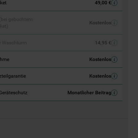
aket
49,00 €
 (bei gebuchtem
Kostenlos
ket)
e Waschturm
14,95 €
ahme
Kostenlos
zteilgarantie
Kostenlos
Geräteschutz
Monatlicher Beitrag