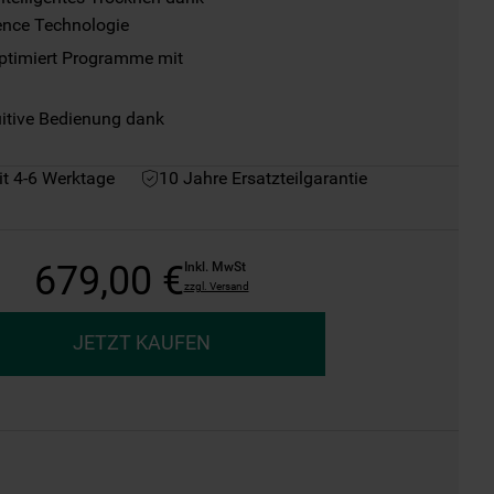
ence Technologie
ptimiert Programme mit

uitive Bedienung dank

it 4-6 Werktage
10 Jahre Ersatzteilgarantie
679
,
00
€
Inkl. MwSt
zzgl. Versand
JETZT KAUFEN