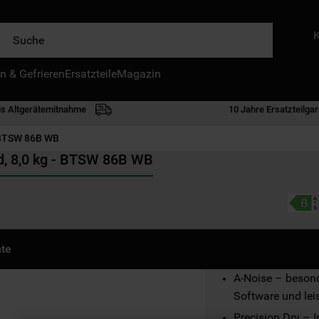
e
n & Gefrieren
IE HÄUFIGSTEN SUCHANFRAGEN
Ersatzteile
Magazin
waschmaschine
is Altgerätemitnahme
10 Jahre Ersatzteilgar
geschirrspülern
BTSW 86B WB
kühlgefrierkombination
, 8,0 kg - BTSW 86B WB
bko
trockner
kühlschrank
gefrierschrank
te
mikrowelle
A-Noise – besonde
toplader
Software und le
Precision Dry – I
0
.
gefriertruhe