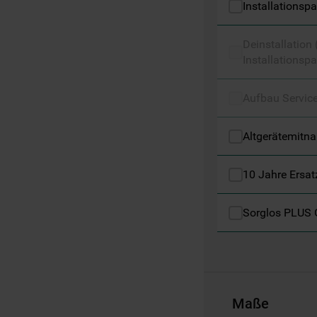
Installationsp
Informationen" . Wenn Sie auf "Nur
erforderliche Cookies" klicken, werden
Deinstallation
lediglich unbedingt erforderliche Cookis
Installationspa
gesetzt. Mehr Informationen
https://www.bauknecht.de/seiten/nutzung-
von-cookies
Aufbau Servic
Altgerätemitn
10 Jahre Ersat
Sorglos PLUS 
Maße