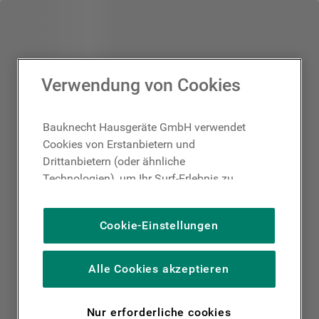
Verwendung von Cookies
Bauknecht Hausgeräte GmbH verwendet
Cookies von Erstanbietern und
Drittanbietern (oder ähnliche
Technologien), um Ihr Surf-Erlebnis zu
verbessern (unbedingt erforderliche
Cookies), um unser Publikum zu messen
Cookie-Einstellungen
(Leistungs-Cookies), um die redaktionellen
Inhalte der Website basierend auf Ihrer
Nutzung der Website zu personalisieren,
Alle Cookies akzeptieren
die Funktionalität der Website zu
verbessern und Ihnen spezifische
Nur erforderliche cookies
Funktionen anzubieten (Funktionelle-