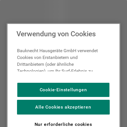
Verwendung von Cookies
Bauknecht Hausgeräte GmbH verwendet
Cookies von Erstanbietern und
Drittanbietern (oder ähnliche
Technologien), um Ihr Surf-Erlebnis zu
verbessern (unbedingt erforderliche
Cookies), um unser Publikum zu messen
Cookie-Einstellungen
(Leistungs-Cookies), um die redaktionellen
Inhalte der Website basierend auf Ihrer
Nutzung der Website zu personalisieren,
Alle Cookies akzeptieren
die Funktionalität der Website zu
verbessern und Ihnen spezifische
Nur erforderliche cookies
Funktionen anzubieten (Funktionelle-