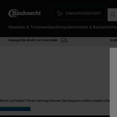
Such
EINKAUFSASSISTENT
Waschen & Trocknen
Geschirrspülen
Kochen & Backen
Kühle
D
1
.
Hausgeräte direkt vom Hersteller
Grat
2
.
3
.
4
.
5
.
6
.
7
.
8
.
Nicht zufrieden? Ihren Vertrag können Sie bequem online wiederrufen.
9
.
Vertrag widerrufen
1