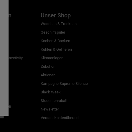
inien
Unser Shop
g
Waschen & Trocknen
Geschirrspüler
Kochen & Backen
Kühlen & Gefrieren
 Connectivity
Klimaanlagen
Zubehör
Aktionen
n
Kampagne Supreme Silence
Black Week
Studentenrabatt
freiheit
Newsletter
n
Versandkostenübersicht