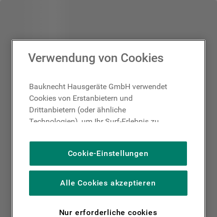
Verwendung von Cookies
Bauknecht Hausgeräte GmbH verwendet
Cookies von Erstanbietern und
Drittanbietern (oder ähnliche
Technologien), um Ihr Surf-Erlebnis zu
verbessern (unbedingt erforderliche
Cookies), um unser Publikum zu messen
Cookie-Einstellungen
(Leistungs-Cookies), um die redaktionellen
Inhalte der Website basierend auf Ihrer
Nutzung der Website zu personalisieren,
Alle Cookies akzeptieren
die Funktionalität der Website zu
verbessern und Ihnen spezifische
Nur erforderliche cookies
Funktionen anzubieten (Funktionelle-