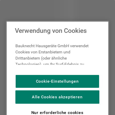
Verwendung von Cookies
Bauknecht Hausgeräte GmbH verwendet
Cookies von Erstanbietern und
Drittanbietern (oder ähnliche
Technologien), um Ihr Surf-Erlebnis zu
verbessern (unbedingt erforderliche
Cookies), um unser Publikum zu messen
Cookie-Einstellungen
(Leistungs-Cookies), um die redaktionellen
Inhalte der Website basierend auf Ihrer
Nutzung der Website zu personalisieren,
Alle Cookies akzeptieren
die Funktionalität der Website zu
verbessern und Ihnen spezifische
Nur erforderliche cookies
Funktionen anzubieten (Funktionelle-