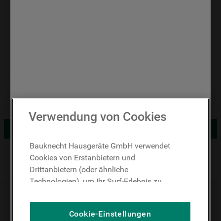
ALTERNATIVE PRODUKTE ANZEIGEN
Verwendung von Cookies
WEITERE PRODUKTE ENTDECKEN
Bauknecht Hausgeräte GmbH verwendet
Cookies von Erstanbietern und
Handler finden
Drittanbietern (oder ähnliche
Technologien), um Ihr Surf-Erlebnis zu
Fassungsvermögen Waschen (kg): 8
verbessern (unbedingt erforderliche
Fassungsvermögen Trocknen (kg): 6
Cookies), um unser Publikum zu messen
Cookie-Einstellungen
(Leistungs-Cookies), um die redaktionellen
Schleuderdrehzahl (UpM): 1351