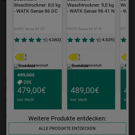
9
.
toplader
Waschtrockner: 8,0 kg 
Waschtrockner: 9,0 kg 
Wascht
- WATK Sense 86 DC
- WATK Sense 96 41 N
- WT E
10
.
gefriertruhe
WATK Sense 86 DC
WATK Sense 96 41 N
WT Eco 
4.2
(
62
)
4.3
(
29
)
Produktdatenblatt
Produktdatenblatt
Produktdatenblatt
Produ
499,00€
Bauknecht Waschtrockner: 8,0 kg - WT Super
-20€
Eco 86 43 N
479,00€
489,00€
47
Inkl. MwSt
Inkl. MwSt
Inkl. 
WT Super Eco 86 43 N
10 Jahre Ersatzteilgarantie
zzgl. Versand
zzg
Nicht im Bauknecht Online Shop verfügbar
Weitere Produkte entdecken:
ALLE PRODUKTE ENTDECKEN: