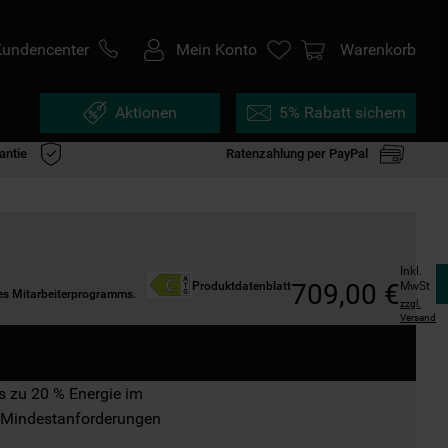
Kundencenter
Mein Konto
Warenkorb
Aktionen
5% Rabatt sichern
antie
Ratenzahlung per PayPal
Inkl. 
709
,
00
€
MwSt
Produktdatenblatt
des Mitarbeiterprogramms.
zzgl.
Versand
s zu 20 % Energie im

 Mindestanforderungen
