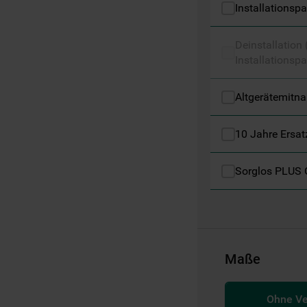
Installationsp
Informationen" . Wenn Sie auf "Nur
erforderliche Cookies" klicken, werden
lediglich unbedingt erforderliche Cookis
Deinstallation
Installationspa
gesetzt. Mehr Informationen
https://www.bauknecht.de/seiten/nutzung-
von-cookies
Altgerätemitn
10 Jahre Ersat
Sorglos PLUS 
Maße
Ohne V