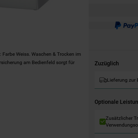
Websites, Werbeanzeigen und Interessen
(einschließlich über Drittanbieter und auf
anderen Websites oder sozialen
Plattformen, beispielsweise Google LLC –
weitere Informationen zu den
Datenschutzbestimmungen von Google
finden Sie hier:
k: Farbe Weiss. Waschen & Trocken im
https://business.safety.google/privacy/
(Profiling- und Marketing-Cookies).
rsicherung am Bedienfeld sorgt für
Zuzüglich
Indem Sie auf die Schaltfläche "Alle
Lieferung zur
Cookies akzeptieren" klicken, stimmen Sie
der Verwendung all unserer Cookies und der
Weitergabe Ihrer Daten an unsere
Optionale Leistu
Drittanbieter für solche Zwecke zu. Wenn
Sie Ihre Präferenzen festlegen möchten,
Zusätzlicher T
klicken Sie auf die Schaltfläche "Cookie
Verwendungso
Einstellungen". Um unsere Cookie-Richtlinie
einzusehen klicken sie auf "Mehr