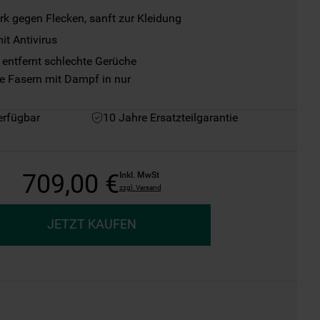
rk gegen Flecken, sanft zur Kleidung
t Antivirus
entfernt schlechte Gerüche

e Fasern mit Dampf in nur

erfügbar
10 Jahre Ersatzteilgarantie
709
,
00
€
Inkl. MwSt
zzgl. Versand
JETZT KAUFEN