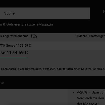
e
n & Gefrieren
IE HÄUFIGSTEN SUCHANFRAGEN
Ersatzteile
Magazin
waschmaschine
is Altgerätemitnahme
10 Jahre Ersatzteilgar
geschirrspülern
TK Sense 117B 59 C
kühlgefrierkombination
nse 117B 59 C
bko
trockner
n einen Anreiz, diese Bewertung zu verfassen, oder tätigten einen Kauf im Rahmen 
kühlschrank
gefrierschrank
te
mikrowelle
A-20% – Spart bi
toplader
Vergleich zu den
der Klasse A*
0
.
gefriertruhe