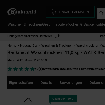
Such
EINKAUFSASSISTENT
Waschen & Trocknen
Geschirrspülen
Kochen & Backen
Kühle
D
1
.
Hausgeräte direkt vom Hersteller
Grat
2
.
Home
Hausgeräte
Waschen & Trocknen
Waschtrockner
WA
3
.
Bauknecht Waschtrockner: 11,0 kg - WATK Se
4
.
Model:
WATK Sense 117B 59 C
5
.
Bewertungen anzeigen
0 von 1 Bewertern erhielte
5.0
(
1
)
6
.
7
.
Eigenschaften
Details
Bewertungen
Dokumen
8
.
9
.
Cashback - 50 €
1