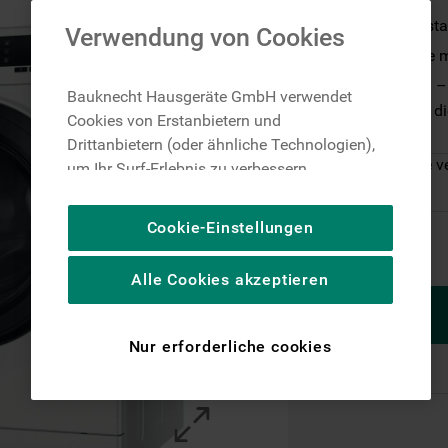
Active Care – sta
Verwendung von Cookies
Steam Hygiene mi
Steam Refresh – 
Bauknecht Hausgeräte GmbH verwendet
und entspannt di
Cookies von Erstanbietern und
 20 Minuten
Drittanbietern (oder ähnliche Technologien),
Nur noch wenige v
um Ihr Surf-Erlebnis zu verbessern
(unbedingt erforderliche Cookies), um unser
Publikum zu messen (Leistungs-Cookies),
Cookie-Einstellungen
um die redaktionellen Inhalte der Website
basierend auf Ihrer Nutzung der Website zu
Alle Cookies akzeptieren
personalisieren, die Funktionalität der
Website zu verbessern und Ihnen
spezifische Funktionen anzubieten
Nur erforderliche cookies
(Funktionelle-Cookies) und für
personalisierte und nicht personalisierte
Werbung basierend auf Ihren
Gewohnheiten, Interaktionen mit unseren