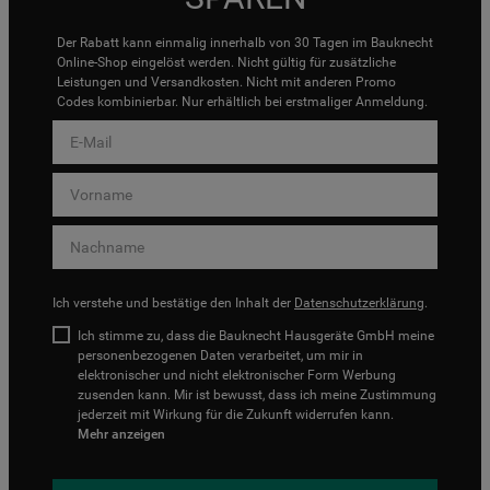
Der Rabatt kann einmalig innerhalb von 30 Tagen im Bauknecht
Online-Shop eingelöst werden. Nicht gültig für zusätzliche
Leistungen und Versandkosten. Nicht mit anderen Promo
Codes kombinierbar. Nur erhältlich bei erstmaliger Anmeldung.
Ich verstehe und bestätige den Inhalt der
Datenschutzerklärung
.
Ich stimme zu, dass die Bauknecht Hausgeräte GmbH meine
personenbezogenen Daten verarbeitet, um mir in
elektronischer und nicht elektronischer Form Werbung
zusenden kann. Mir ist bewusst, dass ich meine Zustimmung
jederzeit mit Wirkung für die Zukunft widerrufen kann.
Mehr anzeigen