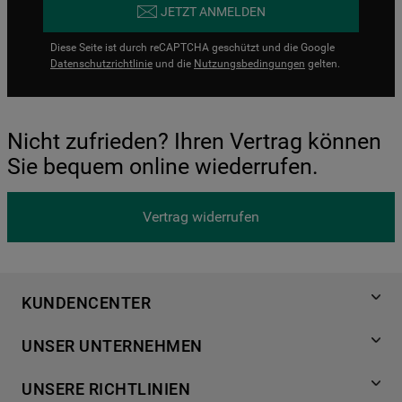
JETZT ANMELDEN
Diese Seite ist durch reCAPTCHA geschützt und die Google
Datenschutzrichtlinie
und die
Nutzungsbedingungen
gelten.
Nicht zufrieden? Ihren Vertrag können
Sie bequem online wiederrufen.
Vertrag widerrufen
KUNDENCENTER
Produktregistrierung
UNSER UNTERNEHMEN
Händlersuche
Über Bauknecht
Häufige Fragen
UNSERE RICHTLINIEN
Für Händler