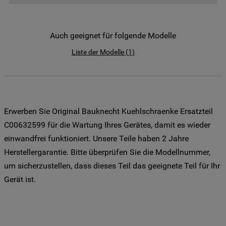
der Weitergabe Ihrer Daten an unsere
Drittanbieter für solche Zwecke zu. Wenn
Sie Ihre Präferenzen festlegen möchten,
Auch geeignet für folgende Modelle
klicken Sie auf die Schaltfläche "Cookie
Liste der Modelle
(
1
)
Einstellungen". Um unsere Cookie-Richtlinie
einzusehen klicken sie auf "Mehr
Informationen" . Wenn Sie auf "Nur
erforderliche Cookies" klicken, werden
lediglich unbedingt erforderliche Cookis
Erwerben Sie Original Bauknecht Kuehlschraenke Ersatzteil
gesetzt. Mehr Informationen
C00632599 für die Wartung Ihres Gerätes, damit es wieder
https://www.bauknecht.de/seiten/nutzung-
einwandfrei funktioniert. Unsere Teile haben 2 Jahre
von-cookies
Herstellergarantie. Bitte überprüfen Sie die Modellnummer,
um sicherzustellen, dass dieses Teil das geeignete Teil für Ihr
Gerät ist.