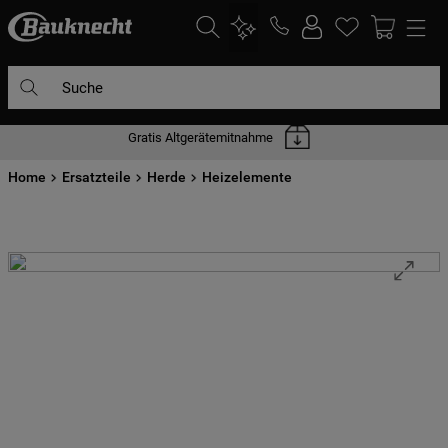
Suche
Gratis Altgerätemitnahme
DIE HÄUFIGSTEN SUCHANFRAGEN
Home
1
Ersatzteile
.
waschmaschine
Herde
Heizelemente
2
.
geschirrspülern
3
.
kühlgefrierkombination
4
.
bko
5
.
trockner
6
.
kühlschrank
7
.
gefrierschrank
8
.
mikrowelle