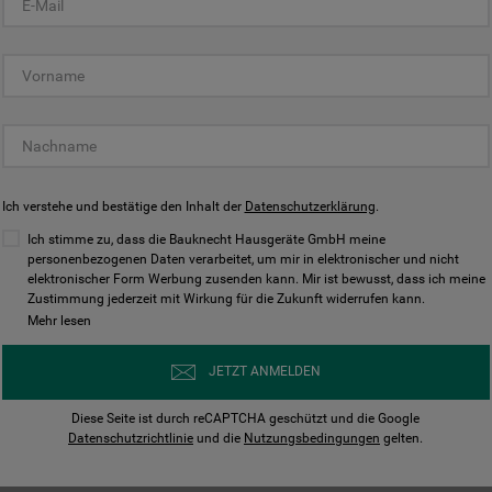
KUNDENCENTER
Ich verstehe und bestätige den Inhalt der
Datenschutzerklärung
.
Ich stimme zu, dass die Bauknecht Hausgeräte GmbH meine
personenbezogenen Daten verarbeitet, um mir in elektronischer und nicht
elektronischer Form Werbung zusenden kann. Mir ist bewusst, dass ich meine
Bedienungsanleitungen
Kontakt
Zustimmung jederzeit mit Wirkung für die Zukunft widerrufen kann.
ungen finden und herunterladen
Wir sind Mo - Sa für Sie d
Mehr lesen
Herunterladen
Jetzt anrufen
JETZT ANMELDEN
Diese Seite ist durch reCAPTCHA geschützt und die Google
Datenschutzrichtlinie
und die
Nutzungsbedingungen
gelten.