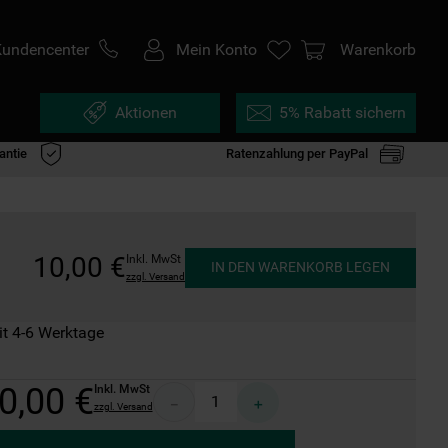
Kundencenter
Mein Konto
Warenkorb
Aktionen
5% Rabatt sichern
antie
Ratenzahlung per PayPal
10
,
00
€
Inkl. MwSt
IN DEN WARENKORB LEGEN
zzgl. Versand
it 4-6 Werktage
0
,
00
€
Inkl. MwSt
－
＋
zzgl. Versand