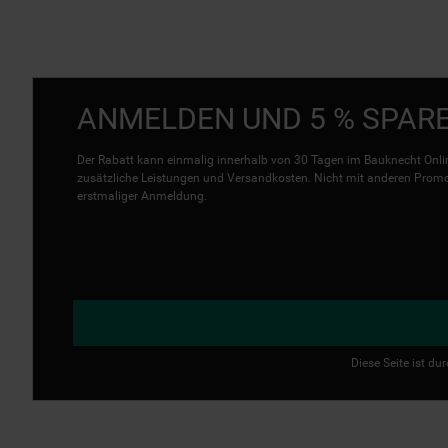
ANMELDEN UND 5 % SPAR
Der Rabatt kann einmalig innerhalb von 30 Tagen im Bauknecht Onlin
zusätzliche Leistungen und Versandkosten. Nicht mit anderen Promo 
erstmaliger Anmeldung.
Diese Seite ist d