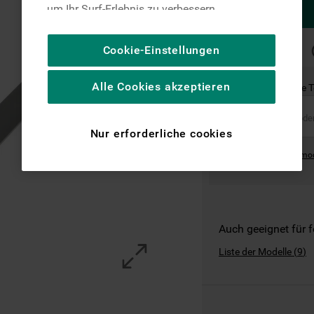
um Ihr Surf-Erlebnis zu verbessern
(unbedingt erforderliche Cookies), um unser
Publikum zu messen (Leistungs-Cookies),
SCHNELLE
Cookie-Einstellungen
LIEFERUNG
um die redaktionellen Inhalte der Website
basierend auf Ihrer Nutzung der Website zu
Alle Cookies akzeptieren
Ist dies das richtige 
personalisieren, die Funktionalität der
Website zu verbessern und Ihnen
spezifische Funktionen anzubieten
Nur erforderliche cookies
(Funktionelle-Cookies) und für
Where can I find the mo
personalisierte und nicht personalisierte
Werbung basierend auf Ihren
Gewohnheiten, Interaktionen mit unseren
Websites, Werbeanzeigen und Interessen
(einschließlich über Drittanbieter und auf
Auch geeignet für 
anderen Websites oder sozialen
Liste der Modelle
(
9
)
Plattformen, beispielsweise Google LLC –
weitere Informationen zu den
Datenschutzbestimmungen von Google
finden Sie hier: