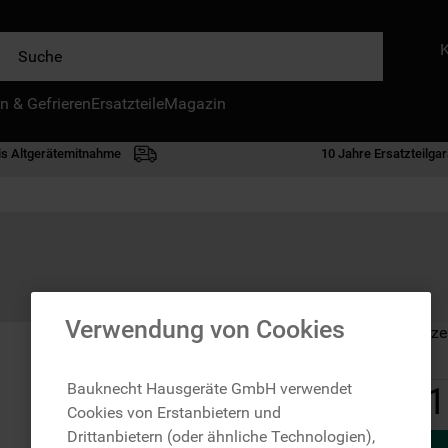
e
n & Gefrieren
IE HÄUFIGSTEN SUCHANFRAGEN
Ersatzteile
Magazin
waschmaschine
is Altgerätemitnahme
10 Jahre Ersatzteilgar
geschirrspülern
kühlgefrierkombination
bko
trockner
kühlschrank
Verwendung von Cookies
Auf Lager: Lieferze
gefrierschrank
mikrowelle
Bauknecht Hausgeräte GmbH verwendet
1
Cookies von Erstanbietern und
toplader
Drittanbietern (oder ähnliche Technologien),
0
.
gefriertruhe