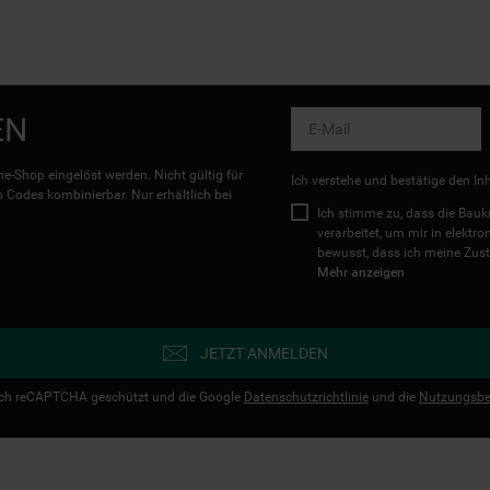
EN
e-Shop eingelöst werden. Nicht gültig für
Ich verstehe und bestätige den In
Codes kombinierbar. Nur erhältlich bei
Ich stimme zu, dass die Ba
verarbeitet, um mir in elektr
bewusst, dass ich meine Zust
Mehr anzeigen
JETZT ANMELDEN
urch reCAPTCHA geschützt und die Google
Datenschutzrichtlinie
und die
Nutzungsbe