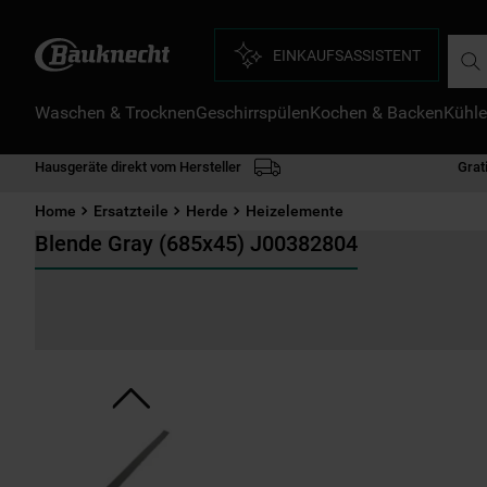
Such
EINKAUFSASSISTENT
Waschen & Trocknen
Geschirrspülen
Kochen & Backen
Kühle
D
1
.
Hausgeräte direkt vom Hersteller
Grat
2
.
Home
Ersatzteile
Herde
Heizelemente
3
.
Blende Gray (685x45) J00382804
4
.
5
.
6
.
7
.
8
.
9
.
1