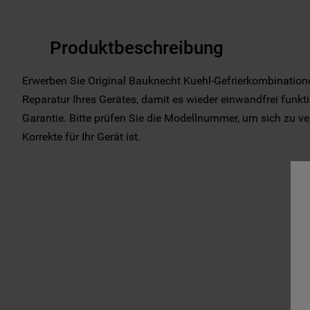
Produktbeschreibung
Erwerben Sie Original Bauknecht Kuehl-Gefrierkombinatione
Reparatur Ihres Gerätes, damit es wieder einwandfrei funkti
Garantie. Bitte prüfen Sie die Modellnummer, um sich zu ve
Korrekte für Ihr Gerät ist.