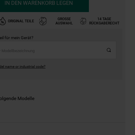
IN DEN WARENKORB LEGEN
GROSSE A
14 TAGE
ORIGINAL TEILE
USWAHL
RÜCKGABERECHT
Teil für mein Gerät?
del name or industrial code?
folgende Modelle