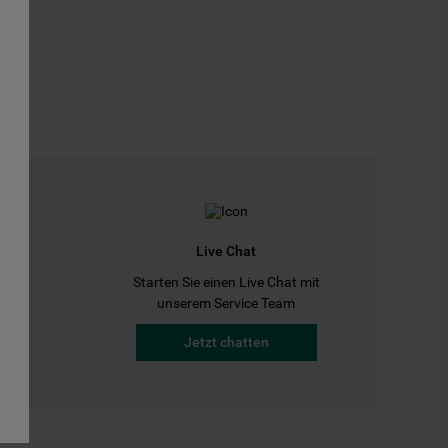
Live Chat
Starten Sie einen Live Chat mit
a
unserem Service Team
Jetzt chatten