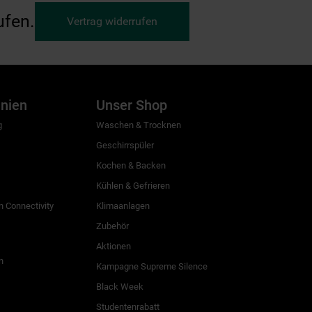
ufen.
Vertrag widerrufen
inien
Unser Shop
g
Waschen & Trocknen
Geschirrspüler
Kochen & Backen
Kühlen & Gefrieren
 Connectivity
Klimaanlagen
Zubehör
Aktionen
n
Kampagne Supreme Silence
Black Week
Studentenrabatt