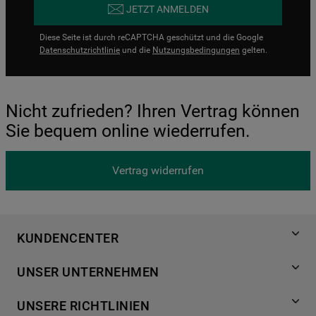
JETZT ANMELDEN
Diese Seite ist durch reCAPTCHA geschützt und die Google
Datenschutzrichtlinie
und die
Nutzungsbedingungen
gelten.
Nicht zufrieden? Ihren Vertrag können
Sie bequem online wiederrufen.
Vertrag widerrufen
KUNDENCENTER
Produktregistrierung
UNSER UNTERNEHMEN
Händlersuche
Über Bauknecht
Häufige Fragen
UNSERE RICHTLINIEN
Für Händler