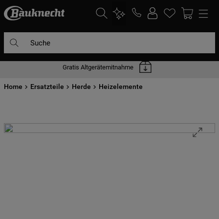
Suche
Gratis Altgerätemitnahme
DIE HÄUFIGSTEN SUCHANFRAGEN
Home
1
Ersatzteile
.
waschmaschine
Herde
Heizelemente
2
.
geschirrspülern
3
.
kühlgefrierkombination
4
.
bko
5
.
trockner
6
.
kühlschrank
7
.
gefrierschrank
8
.
mikrowelle