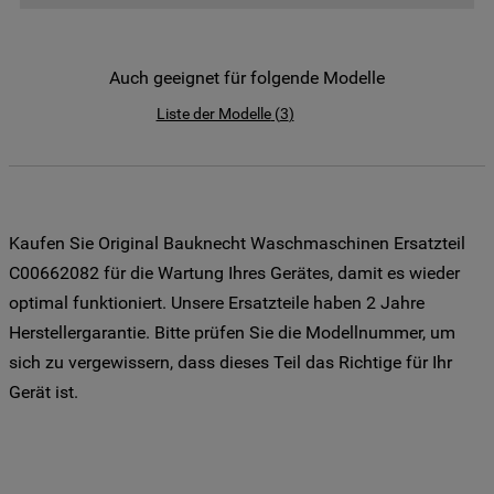
der Weitergabe Ihrer Daten an unsere
Drittanbieter für solche Zwecke zu. Wenn
Sie Ihre Präferenzen festlegen möchten,
Auch geeignet für folgende Modelle
klicken Sie auf die Schaltfläche "Cookie
Liste der Modelle
(
3
)
Einstellungen". Um unsere Cookie-Richtlinie
einzusehen klicken sie auf "Mehr
Informationen" . Wenn Sie auf "Nur
erforderliche Cookies" klicken, werden
lediglich unbedingt erforderliche Cookis
Kaufen Sie Original Bauknecht Waschmaschinen Ersatzteil
gesetzt. Mehr Informationen
C00662082 für die Wartung Ihres Gerätes, damit es wieder
https://www.bauknecht.de/seiten/nutzung-
optimal funktioniert. Unsere Ersatzteile haben 2 Jahre
von-cookies
Herstellergarantie. Bitte prüfen Sie die Modellnummer, um
sich zu vergewissern, dass dieses Teil das Richtige für Ihr
Gerät ist.