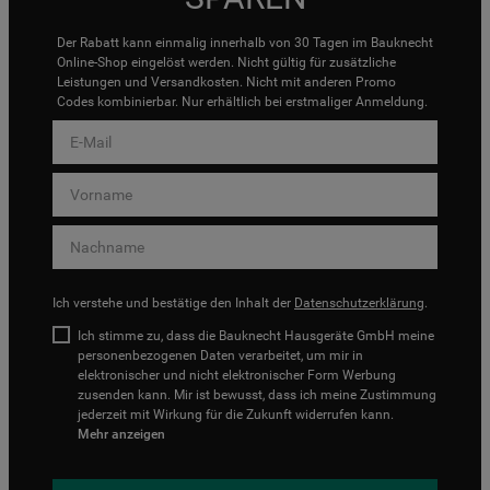
Der Rabatt kann einmalig innerhalb von 30 Tagen im Bauknecht
Online-Shop eingelöst werden. Nicht gültig für zusätzliche
Leistungen und Versandkosten. Nicht mit anderen Promo
Codes kombinierbar. Nur erhältlich bei erstmaliger Anmeldung.
Ich verstehe und bestätige den Inhalt der
Datenschutzerklärung
.
Ich stimme zu, dass die Bauknecht Hausgeräte GmbH meine
personenbezogenen Daten verarbeitet, um mir in
elektronischer und nicht elektronischer Form Werbung
zusenden kann. Mir ist bewusst, dass ich meine Zustimmung
jederzeit mit Wirkung für die Zukunft widerrufen kann.
Mehr anzeigen