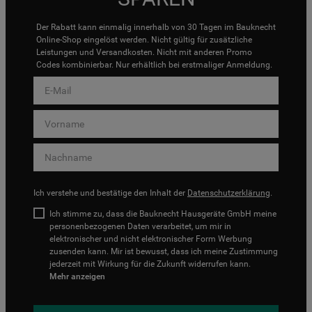
Der Rabatt kann einmalig innerhalb von 30 Tagen im Bauknecht
Online-Shop eingelöst werden. Nicht gültig für zusätzliche
Leistungen und Versandkosten. Nicht mit anderen Promo
Codes kombinierbar. Nur erhältlich bei erstmaliger Anmeldung.
Ich verstehe und bestätige den Inhalt der
Datenschutzerklärung
.
Ich stimme zu, dass die Bauknecht Hausgeräte GmbH meine
personenbezogenen Daten verarbeitet, um mir in
elektronischer und nicht elektronischer Form Werbung
zusenden kann. Mir ist bewusst, dass ich meine Zustimmung
jederzeit mit Wirkung für die Zukunft widerrufen kann.
Mehr anzeigen