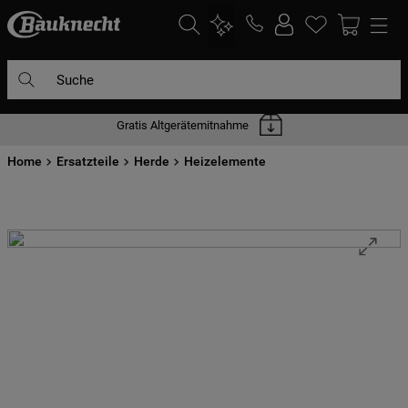
Suche
Gratis Altgerätemitnahme
DIE HÄUFIGSTEN SUCHANFRAGEN
Home
1
Ersatzteile
.
waschmaschine
Herde
Heizelemente
2
.
geschirrspülern
3
.
kühlgefrierkombination
4
.
bko
5
.
trockner
6
.
kühlschrank
7
.
gefrierschrank
8
.
mikrowelle