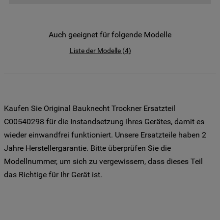
der Weitergabe Ihrer Daten an unsere
Drittanbieter für solche Zwecke zu. Wenn
Sie Ihre Präferenzen festlegen möchten,
Auch geeignet für folgende Modelle
klicken Sie auf die Schaltfläche "Cookie
Liste der Modelle
(
4
)
Einstellungen". Um unsere Cookie-Richtlinie
einzusehen klicken sie auf "Mehr
Informationen" . Wenn Sie auf "Nur
erforderliche Cookies" klicken, werden
lediglich unbedingt erforderliche Cookis
Kaufen Sie Original Bauknecht Trockner Ersatzteil
gesetzt. Mehr Informationen
C00540298 für die Instandsetzung Ihres Gerätes, damit es
https://www.bauknecht.de/seiten/nutzung-
wieder einwandfrei funktioniert. Unsere Ersatzteile haben 2
von-cookies
Jahre Herstellergarantie. Bitte überprüfen Sie die
Modellnummer, um sich zu vergewissern, dass dieses Teil
das Richtige für Ihr Gerät ist.