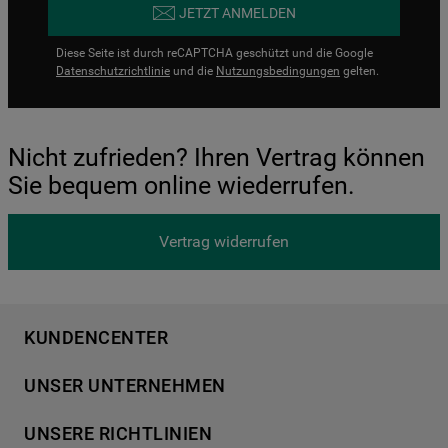
JETZT ANMELDEN
Diese Seite ist durch reCAPTCHA geschützt und die Google
Datenschutzrichtlinie
und die
Nutzungsbedingungen
gelten.
Nicht zufrieden? Ihren Vertrag können
Sie bequem online wiederrufen.
Vertrag widerrufen
KUNDENCENTER
Produktregistrierung
UNSER UNTERNEHMEN
Händlersuche
Über Bauknecht
Häufige Fragen
UNSERE RICHTLINIEN
Für Händler