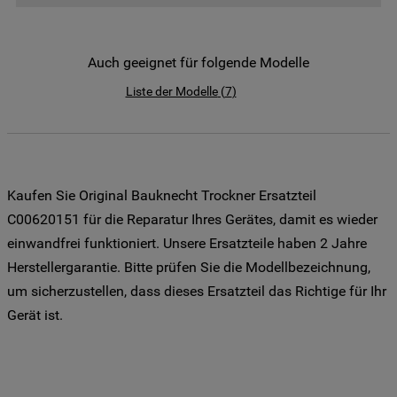
der Weitergabe Ihrer Daten an unsere
Drittanbieter für solche Zwecke zu. Wenn
Sie Ihre Präferenzen festlegen möchten,
Auch geeignet für folgende Modelle
klicken Sie auf die Schaltfläche "Cookie
Liste der Modelle
(
7
)
Einstellungen". Um unsere Cookie-Richtlinie
einzusehen klicken sie auf "Mehr
Informationen" . Wenn Sie auf "Nur
erforderliche Cookies" klicken, werden
lediglich unbedingt erforderliche Cookis
Kaufen Sie Original Bauknecht Trockner Ersatzteil
gesetzt. Mehr Informationen
C00620151 für die Reparatur Ihres Gerätes, damit es wieder
https://www.bauknecht.de/seiten/nutzung-
einwandfrei funktioniert. Unsere Ersatzteile haben 2 Jahre
von-cookies
Herstellergarantie. Bitte prüfen Sie die Modellbezeichnung,
um sicherzustellen, dass dieses Ersatzteil das Richtige für Ihr
Gerät ist.