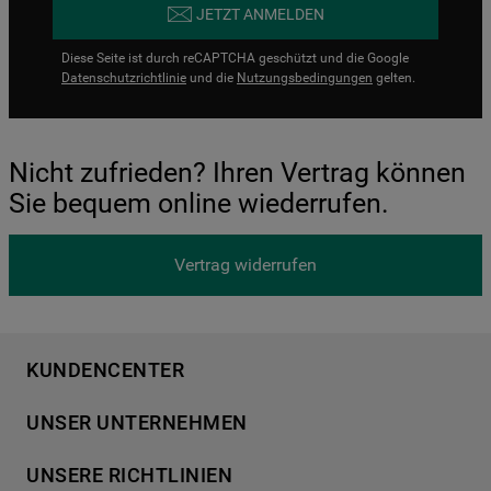
JETZT ANMELDEN
Diese Seite ist durch reCAPTCHA geschützt und die Google
Datenschutzrichtlinie
und die
Nutzungsbedingungen
gelten.
Nicht zufrieden? Ihren Vertrag können
Sie bequem online wiederrufen.
Vertrag widerrufen
KUNDENCENTER
Produktregistrierung
UNSER UNTERNEHMEN
Händlersuche
Über Bauknecht
Häufige Fragen
UNSERE RICHTLINIEN
Für Händler