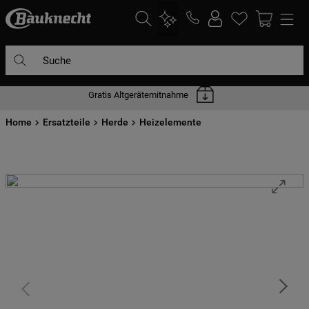
Suche
Gratis Altgerätemitnahme
DIE HÄUFIGSTEN SUCHANFRAGEN
Home
1
Ersatzteile
.
waschmaschine
Herde
Heizelemente
2
.
geschirrspülern
3
.
kühlgefrierkombination
4
.
bko
5
.
trockner
6
.
kühlschrank
7
.
gefrierschrank
8
.
mikrowelle