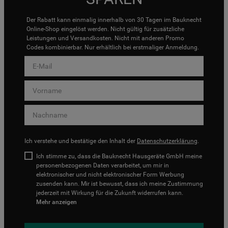
Der Rabatt kann einmalig innerhalb von 30 Tagen im Bauknecht
Online-Shop eingelöst werden. Nicht gültig für zusätzliche
Leistungen und Versandkosten. Nicht mit anderen Promo
Codes kombinierbar. Nur erhältlich bei erstmaliger Anmeldung.
Ich verstehe und bestätige den Inhalt der
Datenschutzerklärung
.
Ich stimme zu, dass die Bauknecht Hausgeräte GmbH meine
personenbezogenen Daten verarbeitet, um mir in
elektronischer und nicht elektronischer Form Werbung
zusenden kann. Mir ist bewusst, dass ich meine Zustimmung
jederzeit mit Wirkung für die Zukunft widerrufen kann.
Mehr anzeigen