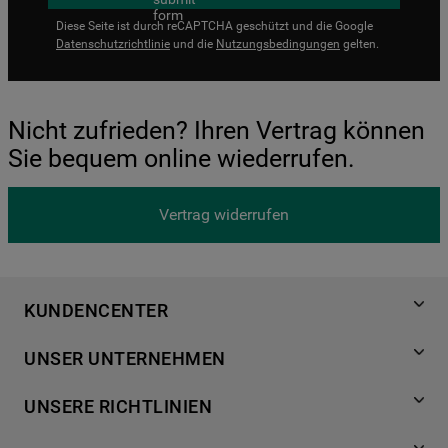
Diese Seite ist durch reCAPTCHA geschützt und die Google
Datenschutzrichtlinie
und die
Nutzungsbedingungen
gelten.
Nicht zufrieden? Ihren Vertrag können
Sie bequem online wiederrufen.
Vertrag widerrufen
KUNDENCENTER
Produktregistrierung
UNSER UNTERNEHMEN
Händlersuche
Über Bauknecht
Häufige Fragen
UNSERE RICHTLINIEN
Für Händler
Kundendienst
Datenschutzerklärung
Karriere