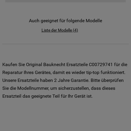
der Weitergabe Ihrer Daten an unsere
Drittanbieter für solche Zwecke zu. Wenn
Sie Ihre Präferenzen festlegen möchten,
Auch geeignet für folgende Modelle
klicken Sie auf die Schaltfläche "Cookie
Liste der Modelle
(
4
)
Einstellungen". Um unsere Cookie-Richtlinie
einzusehen klicken sie auf "Mehr
Informationen" . Wenn Sie auf "Nur
erforderliche Cookies" klicken, werden
lediglich unbedingt erforderliche Cookis
Kaufen Sie Original Bauknecht Ersatzteile C00729741 für die
gesetzt. Mehr Informationen
Reparatur Ihres Gerätes, damit es wieder tip-top funktioniert.
https://www.bauknecht.de/seiten/nutzung-
Unsere Ersatzteile haben 2 Jahre Garantie. Bitte überprüfen
von-cookies
Sie die Modellnummer, um sicherzustellen, dass dieses
Ersatzteil das geeignete Teil für Ihr Gerät ist.