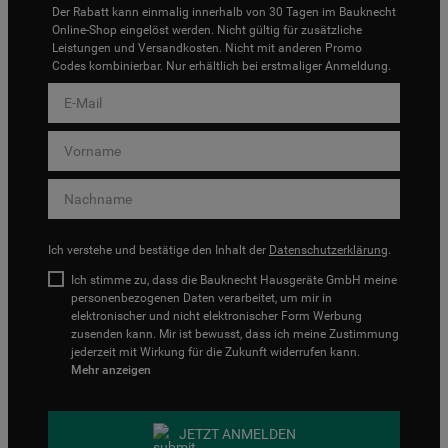
Der Rabatt kann einmalig innerhalb von 30 Tagen im Bauknecht
Online-Shop eingelöst werden. Nicht gültig für zusätzliche
Leistungen und Versandkosten. Nicht mit anderen Promo
Codes kombinierbar. Nur erhältlich bei erstmaliger Anmeldung.
Ich verstehe und bestätige den Inhalt der
Datenschutzerklärung
.
Ich stimme zu, dass die Bauknecht Hausgeräte GmbH meine
personenbezogenen Daten verarbeitet, um mir in
elektronischer und nicht elektronischer Form Werbung
zusenden kann. Mir ist bewusst, dass ich meine Zustimmung
jederzeit mit Wirkung für die Zukunft widerrufen kann.
Mehr anzeigen
JETZT ANMELDEN