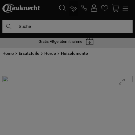
Suche
Gratis Altgerätemitnahme
DIE HÄUFIGSTEN SUCHANFRAGEN
Home
1
Ersatzteile
.
waschmaschine
Herde
Heizelemente
2
.
geschirrspülern
3
.
kühlgefrierkombination
4
.
bko
5
.
trockner
6
.
kühlschrank
7
.
gefrierschrank
8
.
mikrowelle