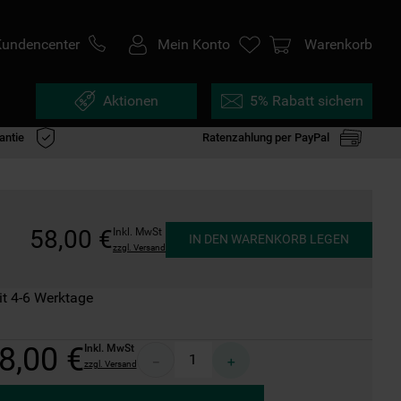
Kundencenter
Mein Konto
Warenkorb
Aktionen
5% Rabatt sichern
antie
Ratenzahlung per PayPal
58
,
00
€
Inkl. MwSt
IN DEN WARENKORB LEGEN
zzgl. Versand
it 4-6 Werktage
8
,
00
€
Inkl. MwSt
－
＋
zzgl. Versand