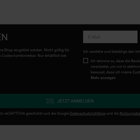
EN
e-Shop eingelöst werden. Nicht gültig für
Ich verstehe und bestätige den In
Codes kombinierbar. Nur erhältlich bei
Ich stimme zu, dass die Ba
verarbeitet, um mir in elektr
bewusst, dass ich meine Zust
Mehr anzeigen
JETZT ANMELDEN
urch reCAPTCHA geschützt und die Google
Datenschutzrichtlinie
und die
Nutzungsbe