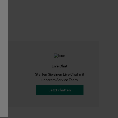
Live Chat
Starten Sie einen Live Chat mit
a
unserem Service Team
Jetzt chatten