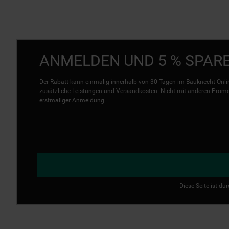
ANMELDEN UND 5 % SPAR
Der Rabatt kann einmalig innerhalb von 30 Tagen im Bauknecht Onlin
zusätzliche Leistungen und Versandkosten. Nicht mit anderen Promo 
erstmaliger Anmeldung.
Diese Seite ist d