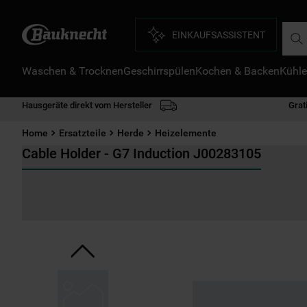
Such
EINKAUFSASSISTENT
Waschen & Trocknen
Geschirrspülen
Kochen & Backen
Kühle
D
1
.
Hausgeräte direkt vom Hersteller
Grat
2
.
Home
Ersatzteile
Herde
Heizelemente
3
.
Cable Holder - G7 Induction J00283105
4
.
5
.
6
.
7
.
8
.
9
.
1