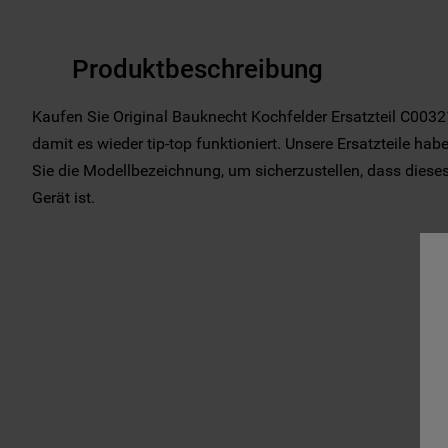
Produktbeschreibung
Kaufen Sie Original Bauknecht Kochfelder Ersatzteil C00321
damit es wieder tip-top funktioniert. Unsere Ersatzteile habe
Sie die Modellbezeichnung, um sicherzustellen, dass dieses E
Gerät ist.