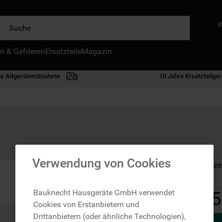
e
n & Gefrieren
IE HÄUFIGSTEN SUCHANFRAGEN
Ersatzteile
Magazin
waschmaschine
is Altgerätemitnahme
10 Jahre Ersatzteilgar
geschirrspülern
kühlgefrierkombination
bko
trockner
kühlschrank
Verwendung von Cookies
Auf Lager: Lieferze
mikrowelle
toplader
Bauknecht Hausgeräte GmbH verwendet
5
Cookies von Erstanbietern und
gefriertruhe
Drittanbietern (oder ähnliche Technologien),
0
.
kühl-gefrierkombination freistehend