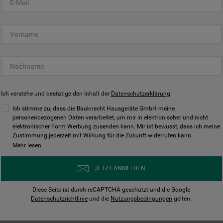
KUNDENCENTER
Ich verstehe und bestätige den Inhalt der
Datenschutzerklärung
.
Ich stimme zu, dass die Bauknecht Hausgeräte GmbH meine
personenbezogenen Daten verarbeitet, um mir in elektronischer und nicht
elektronischer Form Werbung zusenden kann. Mir ist bewusst, dass ich meine
Bedienungsanleitungen
Kontakt
Zustimmung jederzeit mit Wirkung für die Zukunft widerrufen kann.
ungen finden und herunterladen
Wir sind Mo - Sa für Sie d
Mehr lesen
Herunterladen
Jetzt anrufen
JETZT ANMELDEN
Diese Seite ist durch reCAPTCHA geschützt und die Google
Datenschutzrichtlinie
und die
Nutzungsbedingungen
gelten.