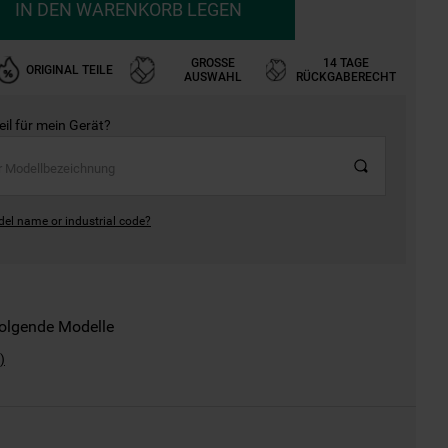
IN DEN WARENKORB LEGEN
GROSSE A
14 TAGE
ORIGINAL TEILE
USWAHL
RÜCKGABERECHT
Teil für mein Gerät?
del name or industrial code?
folgende Modelle
)