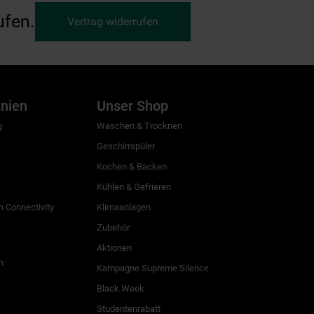
ufen.
Vertrag widerrufen
inien
Unser Shop
g
Waschen & Trocknen
Geschirrspüler
Kochen & Backen
Kühlen & Gefrieren
 Connectivity
Klimaanlagen
Zubehör
Aktionen
n
Kampagne Supreme Silence
Black Week
Studentenrabatt