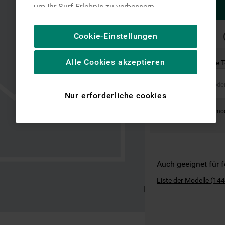
um Ihr Surf-Erlebnis zu verbessern
(unbedingt erforderliche Cookies), um unser
Publikum zu messen (Leistungs-Cookies),
SCHNELLE
Cookie-Einstellungen
LIEFERUNG
um die redaktionellen Inhalte der Website
basierend auf Ihrer Nutzung der Website zu
Alle Cookies akzeptieren
Ist dies das richtige 
personalisieren, die Funktionalität der
Website zu verbessern und Ihnen
spezifische Funktionen anzubieten
Nur erforderliche cookies
(Funktionelle-Cookies) und für
Where can I find the mo
personalisierte und nicht personalisierte
Werbung basierend auf Ihren
Gewohnheiten, Interaktionen mit unseren
Websites, Werbeanzeigen und Interessen
(einschließlich über Drittanbieter und auf
Auch geeignet für 
anderen Websites oder sozialen
Liste der Modelle
(
144
Plattformen, beispielsweise Google LLC –
weitere Informationen zu den
Datenschutzbestimmungen von Google
finden Sie hier: