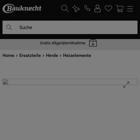
Suche
Gratis Altgerätemitnahme
DIE HÄUFIGSTEN SUCHANFRAGEN
Home
1
Ersatzteile
.
waschmaschine
Herde
Heizelemente
2
.
geschirrspülern
3
.
kühlgefrierkombination
4
.
bko
5
.
trockner
6
.
kühlschrank
7
.
gefrierschrank
8
.
mikrowelle