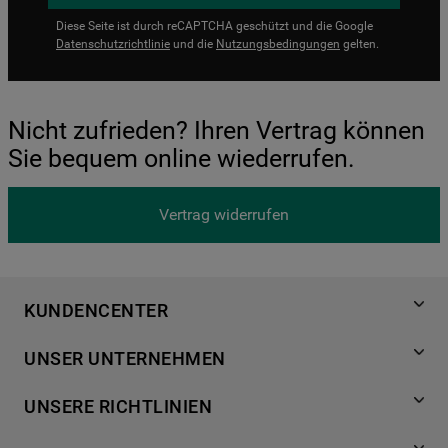
Diese Seite ist durch reCAPTCHA geschützt und die Google
Datenschutzrichtlinie
und die
Nutzungsbedingungen
gelten.
Nicht zufrieden? Ihren Vertrag können
Sie bequem online wiederrufen.
Vertrag widerrufen
KUNDENCENTER
Produktregistrierung
UNSER UNTERNEHMEN
Händlersuche
Über Bauknecht
Häufige Fragen
UNSERE RICHTLINIEN
Für Händler
Kundendienst
Datenschutzerklärung
Karriere