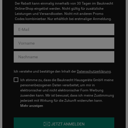
Der Rabatt kann einmalig innerhalb von 30 Tagen im Bauknecht
Online-Shop eingelöst werden. Nicht gültig für zusätzliche
Leistungen und Versandkosten. Nicht mit anderen Promo
Codes kombinierbar. Nur erhältlich bei erstmaliger Anmeldung.
Ich verstehe und bestätige den Inhalt der
Datenschutzerklärung
.
Ich stimme zu, dass die Bauknecht Hausgeräte GmbH meine
personenbezogenen Daten verarbeitet, um mir in
elektronischer und nicht elektronischer Form Werbung
zusenden kann. Mir ist bewusst, dass ich meine Zustimmung
jederzeit mit Wirkung für die Zukunft widerrufen kann.
Mehr anzeigen
JETZT ANMELDEN