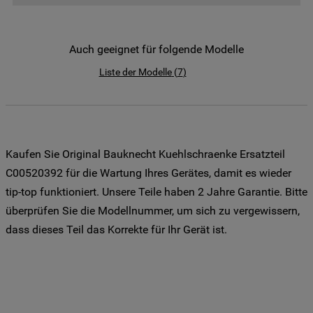
der Weitergabe Ihrer Daten an unsere
Drittanbieter für solche Zwecke zu. Wenn
Sie Ihre Präferenzen festlegen möchten,
Auch geeignet für folgende Modelle
klicken Sie auf die Schaltfläche "Cookie
Liste der Modelle
(
7
)
Einstellungen". Um unsere Cookie-Richtlinie
einzusehen klicken sie auf "Mehr
Informationen" . Wenn Sie auf "Nur
erforderliche Cookies" klicken, werden
lediglich unbedingt erforderliche Cookis
Kaufen Sie Original Bauknecht Kuehlschraenke Ersatzteil
gesetzt. Mehr Informationen
C00520392 für die Wartung Ihres Gerätes, damit es wieder
https://www.bauknecht.de/seiten/nutzung-
tip-top funktioniert. Unsere Teile haben 2 Jahre Garantie. Bitte
von-cookies
überprüfen Sie die Modellnummer, um sich zu vergewissern,
dass dieses Teil das Korrekte für Ihr Gerät ist.