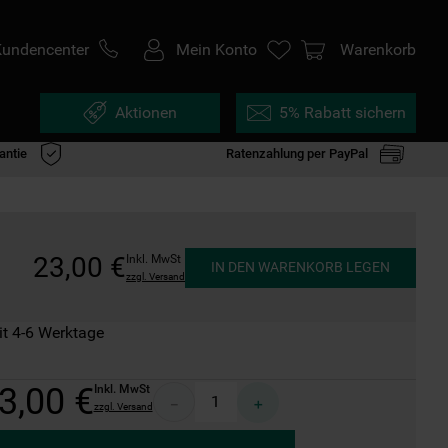
Kundencenter
Mein Konto
Warenkorb
Aktionen
5% Rabatt sichern
antie
Ratenzahlung per PayPal
23
,
00
€
Inkl. MwSt
IN DEN WARENKORB LEGEN
zzgl. Versand
it 4-6 Werktage
3
,
00
€
Inkl. MwSt
－
＋
zzgl. Versand