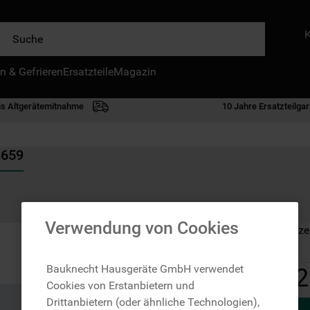
e
n & Gefrieren
IE HÄUFIGSTEN SUCHANFRAGEN
Ersatzteile
Magazin
waschmaschine
is Altgerätemitnahme
10 Jahre Ersatzteilgar
geschirrspülern
kühlgefrierkombination
8659
bko
trockner
kühlschrank
Verwendung von Cookies
Auf Lager: Lieferze
gefrierschrank
mikrowelle
Bauknecht Hausgeräte GmbH verwendet
2
Cookies von Erstanbietern und
toplader
Drittanbietern (oder ähnliche Technologien),
0
.
gefriertruhe