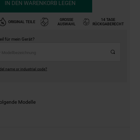
IN DEN WARENKORB LEGEN
GROSSE A
14 TAGE
ORIGINAL TEILE
USWAHL
RÜCKGABERECHT
Teil für mein Gerät?
del name or industrial code?
folgende Modelle