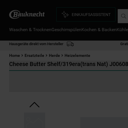
Such
EINKAUFSASSISTENT
Waschen & Trocknen
Geschirrspülen
Kochen & Backen
Kühle
D
1
.
Hausgeräte direkt vom Hersteller
Grat
2
.
Home
Ersatzteile
Herde
Heizelemente
3
.
Cheese Butter Shelf/319era(trans Nat) J0060
4
.
5
.
6
.
7
.
8
.
9
.
1