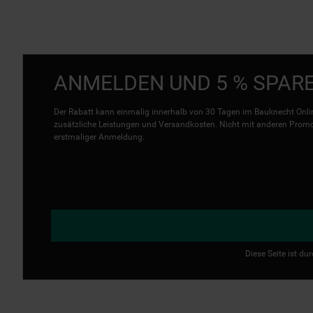
ANMELDEN UND 5 % SPAR
Der Rabatt kann einmalig innerhalb von 30 Tagen im Bauknecht Onlin
zusätzliche Leistungen und Versandkosten. Nicht mit anderen Promo 
erstmaliger Anmeldung.
Diese Seite ist d