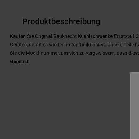
Produktbeschreibung
Kaufen Sie Original Bauknecht Kuehlschraenke Ersatzteil C
Gerätes, damit es wieder tip-top funktioniert. Unsere Teile 
Sie die Modellnummer, um sich zu vergewissern, dass dieses 
Gerät ist.