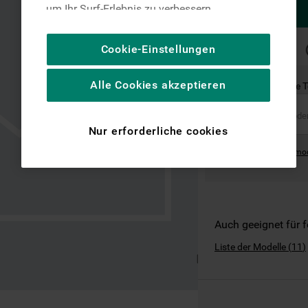
um Ihr Surf-Erlebnis zu verbessern
(unbedingt erforderliche Cookies), um unser
Publikum zu messen (Leistungs-Cookies),
SCHNELLE
Cookie-Einstellungen
LIEFERUNG
um die redaktionellen Inhalte der Website
basierend auf Ihrer Nutzung der Website zu
Alle Cookies akzeptieren
Ist dies das richtige 
personalisieren, die Funktionalität der
Website zu verbessern und Ihnen
spezifische Funktionen anzubieten
Nur erforderliche cookies
(Funktionelle-Cookies) und für
Where can I find the mo
personalisierte und nicht personalisierte
Werbung basierend auf Ihren
Gewohnheiten, Interaktionen mit unseren
Websites, Werbeanzeigen und Interessen
(einschließlich über Drittanbieter und auf
Auch geeignet für 
anderen Websites oder sozialen
Liste der Modelle
(
11
)
Plattformen, beispielsweise Google LLC –
weitere Informationen zu den
Datenschutzbestimmungen von Google
finden Sie hier: