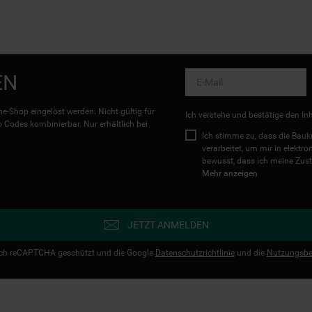
EN
e-Shop eingelöst werden. Nicht gültig für
Ich verstehe und bestätige den In
Codes kombinierbar. Nur erhältlich bei
Ich stimme zu, dass die Ba
verarbeitet, um mir in elektr
bewusst, dass ich meine Zust
Mehr anzeigen
JETZT ANMELDEN
urch reCAPTCHA geschützt und die Google
Datenschutzrichtlinie
und die
Nutzungsbe