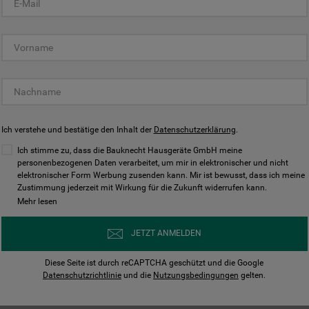
KUNDENCENTER
Ich verstehe und bestätige den Inhalt der
Datenschutzerklärung
.
Ich stimme zu, dass die Bauknecht Hausgeräte GmbH meine
personenbezogenen Daten verarbeitet, um mir in elektronischer und nicht
elektronischer Form Werbung zusenden kann. Mir ist bewusst, dass ich meine
Bedienungsanleitungen
Kontakt
Zustimmung jederzeit mit Wirkung für die Zukunft widerrufen kann.
ungen finden und herunterladen
Wir sind Mo - Sa für Sie d
Mehr lesen
Herunterladen
Jetzt anrufen
JETZT ANMELDEN
Diese Seite ist durch reCAPTCHA geschützt und die Google
Datenschutzrichtlinie
und die
Nutzungsbedingungen
gelten.