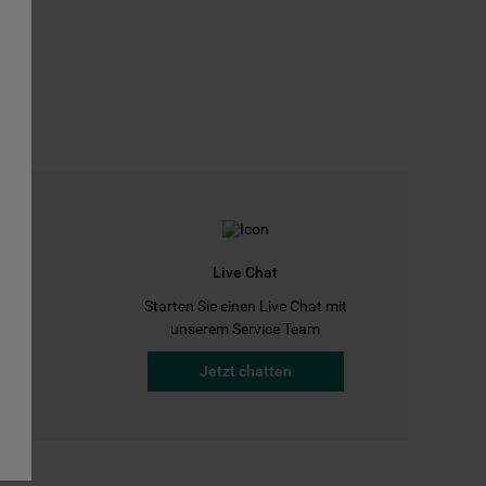
Live Chat
Starten Sie einen Live Chat mit
a
unserem Service Team
Jetzt chatten