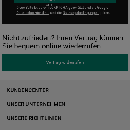
Diese Seite ist durch reCAPTCHA geschützt und die Google
Datenschutzrichtlinie
und die
Nutzungsbedingungen
gelten.
Nicht zufrieden? Ihren Vertrag können
Sie bequem online wiederrufen.
Vertrag widerrufen
KUNDENCENTER
Produktregistrierung
UNSER UNTERNEHMEN
Händlersuche
Über Bauknecht
Häufige Fragen
UNSERE RICHTLINIEN
Für Händler
Kundendienst
Datenschutzerklärung
Karriere