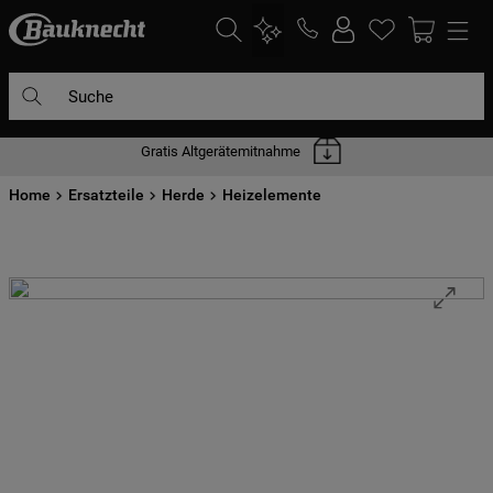
Suche
Gratis Altgerätemitnahme
DIE HÄUFIGSTEN SUCHANFRAGEN
Home
1
Ersatzteile
.
waschmaschine
Herde
Heizelemente
2
.
geschirrspülern
3
.
kühlgefrierkombination
4
.
bko
5
.
kühlschrank
6
.
trockner
7
.
gefrierschrank
8
.
mikrowelle