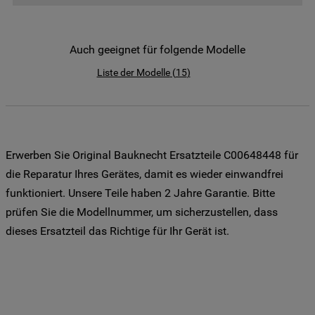
der Weitergabe Ihrer Daten an unsere
Drittanbieter für solche Zwecke zu. Wenn
Sie Ihre Präferenzen festlegen möchten,
Auch geeignet für folgende Modelle
klicken Sie auf die Schaltfläche "Cookie
Liste der Modelle
(
15
)
Einstellungen". Um unsere Cookie-Richtlinie
einzusehen klicken sie auf "Mehr
Informationen" . Wenn Sie auf "Nur
erforderliche Cookies" klicken, werden
lediglich unbedingt erforderliche Cookis
Erwerben Sie Original Bauknecht Ersatzteile C00648448 für
gesetzt. Mehr Informationen
die Reparatur Ihres Gerätes, damit es wieder einwandfrei
https://www.bauknecht.de/seiten/nutzung-
funktioniert. Unsere Teile haben 2 Jahre Garantie. Bitte
von-cookies
prüfen Sie die Modellnummer, um sicherzustellen, dass
dieses Ersatzteil das Richtige für Ihr Gerät ist.