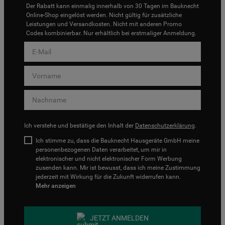
Der Rabatt kann einmalig innerhalb von 30 Tagen im Bauknecht
Online-Shop eingelöst werden. Nicht gültig für zusätzliche
Leistungen und Versandkosten. Nicht mit anderen Promo
Codes kombinierbar. Nur erhältlich bei erstmaliger Anmeldung.
Ich verstehe und bestätige den Inhalt der
Datenschutzerklärung
.
Ich stimme zu, dass die Bauknecht Hausgeräte GmbH meine
personenbezogenen Daten verarbeitet, um mir in
elektronischer und nicht elektronischer Form Werbung
zusenden kann. Mir ist bewusst, dass ich meine Zustimmung
jederzeit mit Wirkung für die Zukunft widerrufen kann.
Mehr anzeigen
JETZT ANMELDEN