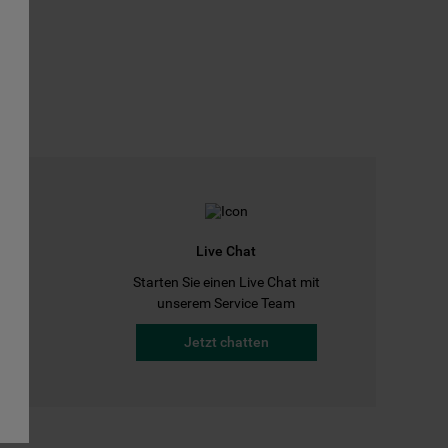
Live Chat
Starten Sie einen Live Chat mit
a
unserem Service Team
Jetzt chatten