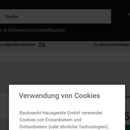
e
n & Gefrieren
IE HÄUFIGSTEN SUCHANFRAGEN
Ersatzteile
Magazin
waschmaschine
is Altgerätemitnahme
10 Jahre Ersatzteilgar
geschirrspülern
kühlgefrierkombination
bko
trockner
kühlschrank
Verwendung von Cookies
Auf Lager: Lieferze
gefrierschrank
mikrowelle
Bauknecht Hausgeräte GmbH verwendet
5
Cookies von Erstanbietern und
toplader
Drittanbietern (oder ähnliche Technologien),
0
.
gefriertruhe