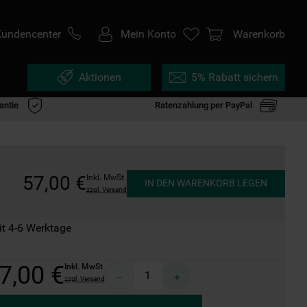
Kundencenter
Mein Konto
Warenkorb
Aktionen
5% Rabatt sichern
antie
Ratenzahlung per PayPal
57
,
00
€
Inkl. MwSt
IN DEN WARENKORB LEGEN
zzgl. Versand
it 4-6 Werktage
7
,
00
€
Inkl. MwSt
－
＋
zzgl. Versand