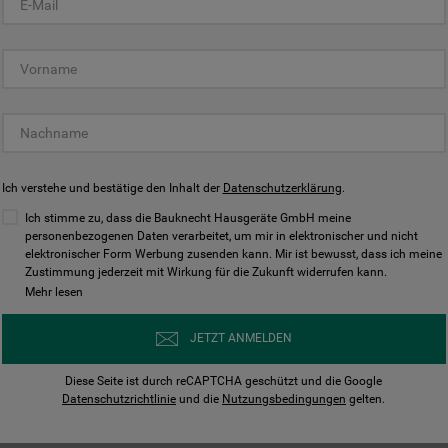
KUNDENCENTER
Ich verstehe und bestätige den Inhalt der
Datenschutzerklärung
.
Ich stimme zu, dass die Bauknecht Hausgeräte GmbH meine
personenbezogenen Daten verarbeitet, um mir in elektronischer und nicht
elektronischer Form Werbung zusenden kann. Mir ist bewusst, dass ich meine
Bedienungsanleitungen
Kontakt
Zustimmung jederzeit mit Wirkung für die Zukunft widerrufen kann.
ungen finden und herunterladen
Wir sind Mo - Sa für Sie d
Mehr lesen
Herunterladen
Jetzt anrufen
JETZT ANMELDEN
Diese Seite ist durch reCAPTCHA geschützt und die Google
Datenschutzrichtlinie
und die
Nutzungsbedingungen
gelten.