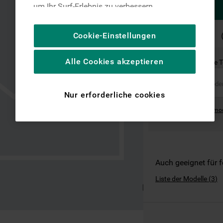
um Ihr Surf-Erlebnis zu verbessern
(unbedingt erforderliche Cookies), um unser
Publikum zu messen (Leistungs-Cookies),
SCHNELLE
Cookie-Einstellungen
LIEFERUNG
um die redaktionellen Inhalte der Website
basierend auf Ihrer Nutzung der Website zu
Alle Cookies akzeptieren
Ist dies das richtige 
personalisieren, die Funktionalität der
Website zu verbessern und Ihnen
spezifische Funktionen anzubieten
Nur erforderliche cookies
(Funktionelle-Cookies) und für
Where can I find the mo
personalisierte und nicht personalisierte
Werbung basierend auf Ihren
Gewohnheiten, Interaktionen mit unseren
Websites, Werbeanzeigen und Interessen
(einschließlich über Drittanbieter und auf
Auch geeignet für 
anderen Websites oder sozialen
Liste der Modelle
(
3
)
Plattformen, beispielsweise Google LLC –
weitere Informationen zu den
Datenschutzbestimmungen von Google
finden Sie hier: