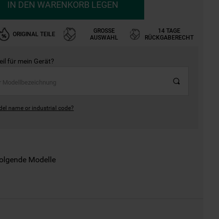
IN DEN WARENKORB LEGEN
GROSSE A
14 TAGE
ORIGINAL TEILE
USWAHL
RÜCKGABERECHT
Teil für mein Gerät?
del name or industrial code?
folgende Modelle