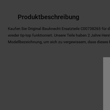
Produktbeschreibung
Kaufen Sie Original Bauknecht Ersatzteile C00738265 für di
wieder tip-top funktioniert. Unsere Teile haben 2 Jahre Herst
Modellbezeichnung, um sich zu vergewissern, dass dieses Ers