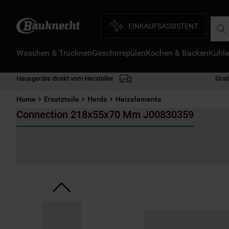
Such
EINKAUFSASSISTENT
Waschen & Trocknen
Geschirrspülen
Kochen & Backen
Kühle
D
1
.
Hausgeräte direkt vom Hersteller
Grat
2
.
Home
Ersatzteile
Herde
Heizelemente
3
.
Connection 218x55x70 Mm J00830359
4
.
5
.
6
.
7
.
8
.
9
.
1