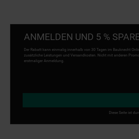
ANMELDEN UND 5 % SPAR
Der Rabatt kann einmalig innerhalb von 30 Tagen im Bauknecht Onlin
zusätzliche Leistungen und Versandkosten. Nicht mit anderen Promo 
erstmaliger Anmeldung.
Diese Seite ist d