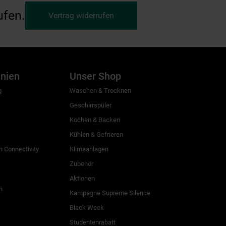
ufen.
Vertrag widerrufen
inien
Unser Shop
g
Waschen & Trocknen
Geschirrspüler
Kochen & Backen
Kühlen & Gefrieren
 Connectivity
Klimaanlagen
Zubehör
Aktionen
n
Kampagne Supreme Silence
Black Week
Studentenrabatt