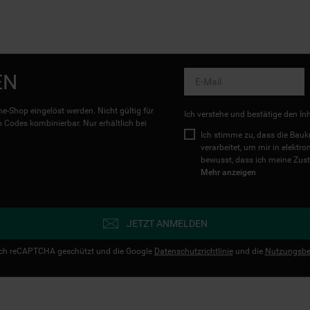
EN
e-Shop eingelöst werden. Nicht gültig für
Ich verstehe und bestätige den In
Codes kombinierbar. Nur erhältlich bei
Ich stimme zu, dass die Ba
verarbeitet, um mir in elektr
bewusst, dass ich meine Zust
Mehr anzeigen
JETZT ANMELDEN
urch reCAPTCHA geschützt und die Google
Datenschutzrichtlinie
und die
Nutzungsbe