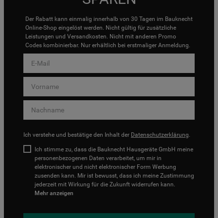
Der Rabatt kann einmalig innerhalb von 30 Tagen im Bauknecht
Online-Shop eingelöst werden. Nicht gültig für zusätzliche
Leistungen und Versandkosten. Nicht mit anderen Promo
Codes kombinierbar. Nur erhältlich bei erstmaliger Anmeldung.
Ich verstehe und bestätige den Inhalt der
Datenschutzerklärung
.
Ich stimme zu, dass die Bauknecht Hausgeräte GmbH meine
personenbezogenen Daten verarbeitet, um mir in
elektronischer und nicht elektronischer Form Werbung
zusenden kann. Mir ist bewusst, dass ich meine Zustimmung
jederzeit mit Wirkung für die Zukunft widerrufen kann.
Mehr anzeigen