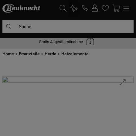
Suche
Gratis Altgerätemitnahme
DIE HÄUFIGSTEN SUCHANFRAGEN
Home
1
Ersatzteile
.
waschmaschine
Herde
Heizelemente
2
.
geschirrspülern
3
.
kühlgefrierkombination
4
.
bko
5
.
trockner
6
.
kühlschrank
7
.
gefrierschrank
8
.
mikrowelle