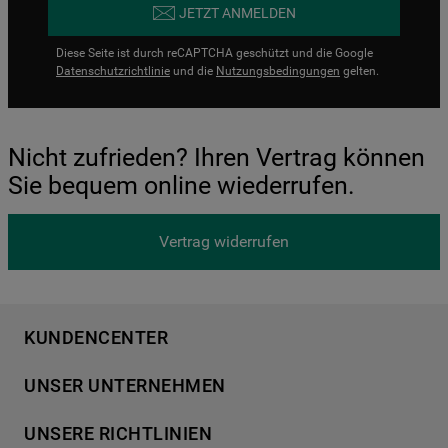
JETZT ANMELDEN
Diese Seite ist durch reCAPTCHA geschützt und die Google
Datenschutzrichtlinie
und die
Nutzungsbedingungen
gelten.
Nicht zufrieden? Ihren Vertrag können
Sie bequem online wiederrufen.
Vertrag widerrufen
KUNDENCENTER
Produktregistrierung
UNSER UNTERNEHMEN
Händlersuche
Über Bauknecht
Häufige Fragen
UNSERE RICHTLINIEN
Für Händler