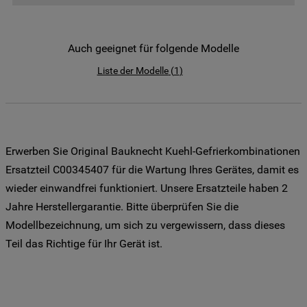
der Weitergabe Ihrer Daten an unsere
Drittanbieter für solche Zwecke zu. Wenn
Sie Ihre Präferenzen festlegen möchten,
Auch geeignet für folgende Modelle
klicken Sie auf die Schaltfläche "Cookie
Liste der Modelle
(
1
)
Einstellungen". Um unsere Cookie-Richtlinie
einzusehen klicken sie auf "Mehr
Informationen" . Wenn Sie auf "Nur
erforderliche Cookies" klicken, werden
lediglich unbedingt erforderliche Cookis
Erwerben Sie Original Bauknecht Kuehl-Gefrierkombinationen
gesetzt. Mehr Informationen
Ersatzteil C00345407 für die Wartung Ihres Gerätes, damit es
https://www.bauknecht.de/seiten/nutzung-
wieder einwandfrei funktioniert. Unsere Ersatzteile haben 2
von-cookies
Jahre Herstellergarantie. Bitte überprüfen Sie die
Modellbezeichnung, um sich zu vergewissern, dass dieses
Teil das Richtige für Ihr Gerät ist.