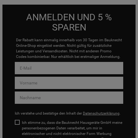
ANMELDEN UND 5 %
SPAREN
Der Rabatt kann einmalig innerhalb von 30 Tagen im Bauknecht
Online-Shop eingelöst werden. Nicht gültig für zusätzliche
Leistungen und Versandkosten. Nicht mit anderen Promo
Codes kombinierbar. Nur erhältlich bei erstmaliger Anmeldung.
Ich verstehe und bestätige den Inhalt der
Datenschutzerklärung
.
Ich stimme zu, dass die Bauknecht Hausgeräte GmbH meine
personenbezogenen Daten verarbeitet, um mir in
elektronischer und nicht elektronischer Form Werbung