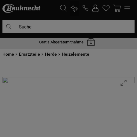
Suche
Gratis Altgerätemitnahme
DIE HÄUFIGSTEN SUCHANFRAGEN
Home
1
Ersatzteile
.
waschmaschine
Herde
Heizelemente
2
.
geschirrspülern
3
.
kühlgefrierkombination
4
.
bko
5
.
trockner
6
.
kühlschrank
7
.
gefrierschrank
8
.
mikrowelle