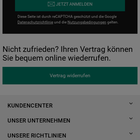
JETZT ANMELDEN
Diese Seite ist durch reCAPTCHA geschützt und die Google
Datenschutzrichtlinie
und die
Nutzungsbedingungen
gelten.
Nicht zufrieden? Ihren Vertrag können
Sie bequem online wiederrufen.
Vertrag widerrufen
KUNDENCENTER
Produktregistrierung
UNSER UNTERNEHMEN
Händlersuche
Über Bauknecht
Häufige Fragen
UNSERE RICHTLINIEN
Für Händler