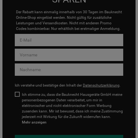
Der Rabatt kann einmalig innerhalb von 30 Tagen im Bauknecht
Online-Shop eingelöst werden. Nicht gültig für zusätzliche
Leistungen und Versandkosten. Nicht mit anderen Promo
Codes kombinierbar. Nur erhältlich bei erstmaliger Anmeldung.
Ich verstehe und bestätige den Inhalt der
Datenschutzerklärung
.
Ich stimme zu, dass die Bauknecht Hausgeräte GmbH meine
personenbezogenen Daten verarbeitet, um mir in
elektronischer und nicht elektronischer Form Werbung
zusenden kann. Mir ist bewusst, dass ich meine Zustimmung
jederzeit mit Wirkung für die Zukunft widerrufen kann.
Mehr anzeigen