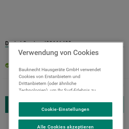
9
.
toplader
10
.
gefriertruhe
Deckel Stecker J00661483
Verwendung von Cookies
Auf Lager: Lieferzeit 4-6 Werktage
Bauknecht Hausgeräte GmbH verwendet
Cookies von Erstanbietern und
34
,
00
€
Inkl. MwSt
Drittanbietern (oder ähnliche
－
＋
zzgl. Versand
Technologien), um Ihr Surf-Erlebnis zu
verbessern (unbedingt erforderliche
IN DEN WARENKORB LEGEN
Cookies), um unser Publikum zu messen
Cookie-Einstellungen
(Leistungs-Cookies), um die redaktionellen
Inhalte der Website basierend auf Ihrer
Nutzung der Website zu personalisieren,
Alle Cookies akzeptieren