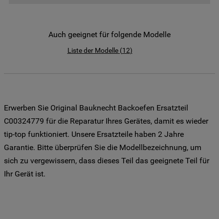
der Weitergabe Ihrer Daten an unsere
Drittanbieter für solche Zwecke zu. Wenn
Sie Ihre Präferenzen festlegen möchten,
Auch geeignet für folgende Modelle
klicken Sie auf die Schaltfläche "Cookie
Liste der Modelle
(
12
)
Einstellungen". Um unsere Cookie-Richtlinie
einzusehen klicken sie auf "Mehr
Informationen" . Wenn Sie auf "Nur
erforderliche Cookies" klicken, werden
lediglich unbedingt erforderliche Cookis
Erwerben Sie Original Bauknecht Backoefen Ersatzteil
gesetzt. Mehr Informationen
C00324779 für die Reparatur Ihres Gerätes, damit es wieder
https://www.bauknecht.de/seiten/nutzung-
tip-top funktioniert. Unsere Ersatzteile haben 2 Jahre
von-cookies
Garantie. Bitte überprüfen Sie die Modellbezeichnung, um
sich zu vergewissern, dass dieses Teil das geeignete Teil für
Ihr Gerät ist.