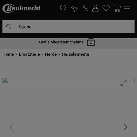
Suche
Gratis Altgerätemitnahme
DIE HÄUFIGSTEN SUCHANFRAGEN
Home
1
Ersatzteile
.
waschmaschine
Herde
Heizelemente
2
.
geschirrspülern
3
.
kühlgefrierkombination
4
.
bko
5
.
trockner
6
.
kühlschrank
7
.
gefrierschrank
8
.
mikrowelle