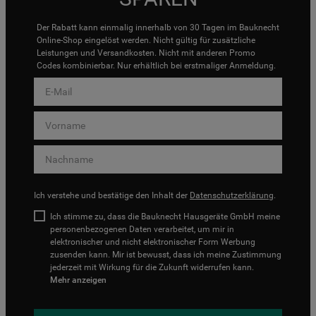
Der Rabatt kann einmalig innerhalb von 30 Tagen im Bauknecht
Online-Shop eingelöst werden. Nicht gültig für zusätzliche
Leistungen und Versandkosten. Nicht mit anderen Promo
Codes kombinierbar. Nur erhältlich bei erstmaliger Anmeldung.
Ich verstehe und bestätige den Inhalt der
Datenschutzerklärung
.
Ich stimme zu, dass die Bauknecht Hausgeräte GmbH meine
personenbezogenen Daten verarbeitet, um mir in
elektronischer und nicht elektronischer Form Werbung
zusenden kann. Mir ist bewusst, dass ich meine Zustimmung
jederzeit mit Wirkung für die Zukunft widerrufen kann.
Mehr anzeigen