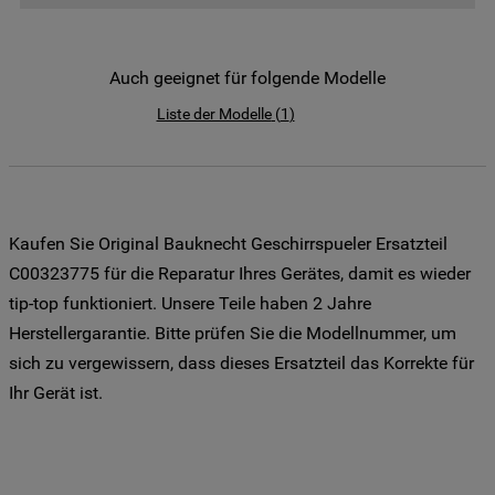
der Weitergabe Ihrer Daten an unsere
Drittanbieter für solche Zwecke zu. Wenn
Sie Ihre Präferenzen festlegen möchten,
Auch geeignet für folgende Modelle
klicken Sie auf die Schaltfläche "Cookie
Liste der Modelle
(
1
)
Einstellungen". Um unsere Cookie-Richtlinie
einzusehen klicken sie auf "Mehr
Informationen" . Wenn Sie auf "Nur
erforderliche Cookies" klicken, werden
lediglich unbedingt erforderliche Cookis
Kaufen Sie Original Bauknecht Geschirrspueler Ersatzteil
gesetzt. Mehr Informationen
C00323775 für die Reparatur Ihres Gerätes, damit es wieder
https://www.bauknecht.de/seiten/nutzung-
tip-top funktioniert. Unsere Teile haben 2 Jahre
von-cookies
Herstellergarantie. Bitte prüfen Sie die Modellnummer, um
sich zu vergewissern, dass dieses Ersatzteil das Korrekte für
Ihr Gerät ist.