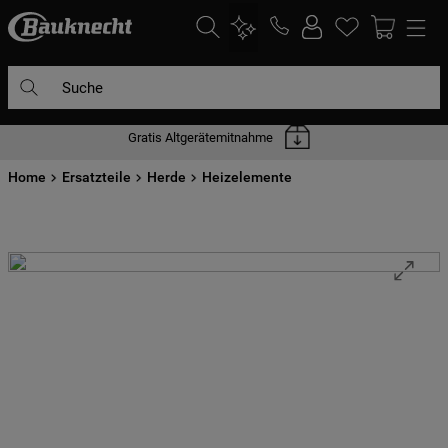
Suche
Gratis Altgerätemitnahme
DIE HÄUFIGSTEN SUCHANFRAGEN
Home
1
Ersatzteile
.
waschmaschine
Herde
Heizelemente
2
.
geschirrspülern
3
.
kühlgefrierkombination
4
.
bko
5
.
trockner
6
.
kühlschrank
7
.
gefrierschrank
8
.
mikrowelle