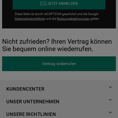
JETZT ANMELDEN
Diese Seite ist durch reCAPTCHA geschützt und die Google
Datenschutzrichtlinie
und die
Nutzungsbedingungen
gelten.
Nicht zufrieden? Ihren Vertrag können
Sie bequem online wiederrufen.
Vertrag widerrufen
KUNDENCENTER
Produktregistrierung
UNSER UNTERNEHMEN
Händlersuche
Über Bauknecht
Häufige Fragen
UNSERE RICHTLINIEN
Für Händler