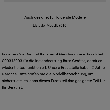
der Weitergabe Ihrer Daten an unsere
Drittanbieter für solche Zwecke zu. Wenn
Sie Ihre Präferenzen festlegen möchten,
Auch geeignet für folgende Modelle
klicken Sie auf die Schaltfläche "Cookie
Liste der Modelle
(
610
)
Einstellungen". Um unsere Cookie-Richtlinie
einzusehen klicken sie auf "Mehr
Informationen" . Wenn Sie auf "Nur
erforderliche Cookies" klicken, werden
lediglich unbedingt erforderliche Cookis
Erwerben Sie Original Bauknecht Geschirrspueler Ersatzteil
gesetzt. Mehr Informationen
C00313003 für die Instandsetzung Ihres Gerätes, damit es
https://www.bauknecht.de/seiten/nutzung-
wieder tip-top funktioniert. Unsere Ersatzteile haben 2 Jahre
von-cookies
Garantie. Bitte prüfen Sie die Modellbezeichnung, um
sicherzustellen, dass dieses Ersatzteil das geeignete Teil für
Ihr Gerät ist.