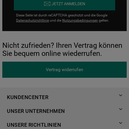
JETZT ANMELDEN
Diese Seite ist durch reCAPTCHA geschützt und die Google
Datenschutzrichtlinie
und die
Nutzungsbedingungen
gelten.
Nicht zufrieden? Ihren Vertrag können
Sie bequem online wiederrufen.
Vertrag widerrufen
KUNDENCENTER
Produktregistrierung
UNSER UNTERNEHMEN
Händlersuche
Über Bauknecht
Häufige Fragen
UNSERE RICHTLINIEN
Für Händler