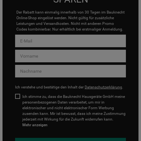
Der Rabatt kann einmalig innerhalb von 30 Tagen im Bauknecht
Online-Shop eingelöst werden. Nicht gültig für zusätzliche
Leistungen und Versandkosten. Nicht mit anderen Promo
Codes kombinierbar. Nur erhältlich bei erstmaliger Anmeldung.
Ich verstehe und bestätige den Inhalt der
Datenschutzerklärung
.
Ich stimme zu, dass die Bauknecht Hausgeräte GmbH meine
personenbezogenen Daten verarbeitet, um mir in
elektronischer und nicht elektronischer Form Werbung
zusenden kann. Mir ist bewusst, dass ich meine Zustimmung
jederzeit mit Wirkung für die Zukunft widerrufen kann.
Mehr anzeigen