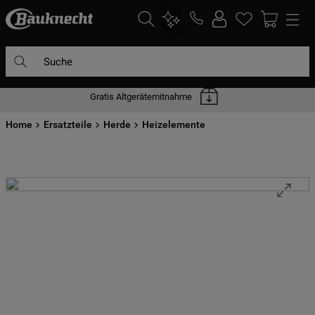
Suche
Gratis Altgerätemitnahme
DIE HÄUFIGSTEN SUCHANFRAGEN
Home
1
Ersatzteile
.
waschmaschine
Herde
Heizelemente
2
.
geschirrspülern
3
.
kühlgefrierkombination
4
.
bko
5
.
trockner
6
.
kühlschrank
7
.
gefrierschrank
8
.
mikrowelle