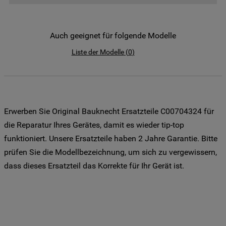
der Weitergabe Ihrer Daten an unsere
Drittanbieter für solche Zwecke zu. Wenn
Sie Ihre Präferenzen festlegen möchten,
Auch geeignet für folgende Modelle
klicken Sie auf die Schaltfläche "Cookie
Liste der Modelle
(
0
)
Einstellungen". Um unsere Cookie-Richtlinie
einzusehen klicken sie auf "Mehr
Informationen" . Wenn Sie auf "Nur
erforderliche Cookies" klicken, werden
lediglich unbedingt erforderliche Cookis
Erwerben Sie Original Bauknecht Ersatzteile C00704324 für
gesetzt. Mehr Informationen
die Reparatur Ihres Gerätes, damit es wieder tip-top
https://www.bauknecht.de/seiten/nutzung-
funktioniert. Unsere Ersatzteile haben 2 Jahre Garantie. Bitte
von-cookies
prüfen Sie die Modellbezeichnung, um sich zu vergewissern,
dass dieses Ersatzteil das Korrekte für Ihr Gerät ist.