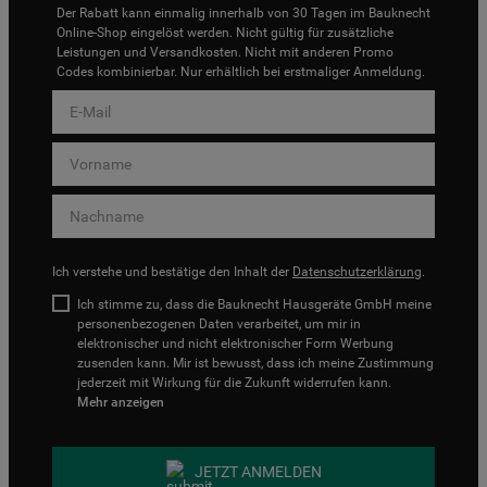
Der Rabatt kann einmalig innerhalb von 30 Tagen im Bauknecht
Online-Shop eingelöst werden. Nicht gültig für zusätzliche
Leistungen und Versandkosten. Nicht mit anderen Promo
Codes kombinierbar. Nur erhältlich bei erstmaliger Anmeldung.
Ich verstehe und bestätige den Inhalt der
Datenschutzerklärung
.
Ich stimme zu, dass die Bauknecht Hausgeräte GmbH meine
personenbezogenen Daten verarbeitet, um mir in
elektronischer und nicht elektronischer Form Werbung
zusenden kann. Mir ist bewusst, dass ich meine Zustimmung
jederzeit mit Wirkung für die Zukunft widerrufen kann.
Mehr anzeigen
JETZT ANMELDEN