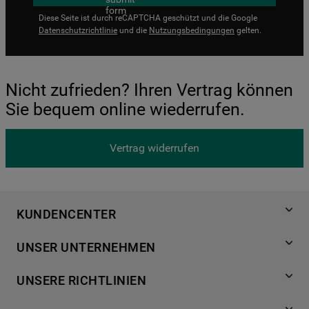
Diese Seite ist durch reCAPTCHA geschützt und die Google
Datenschutzrichtlinie
und die
Nutzungsbedingungen
gelten.
Nicht zufrieden? Ihren Vertrag können
Sie bequem online wiederrufen.
Vertrag widerrufen
KUNDENCENTER
Produktregistrierung
UNSER UNTERNEHMEN
Händlersuche
Über Bauknecht
Häufige Fragen
UNSERE RICHTLINIEN
Für Händler
Kundendienst
Datenschutzerklärung
Karriere