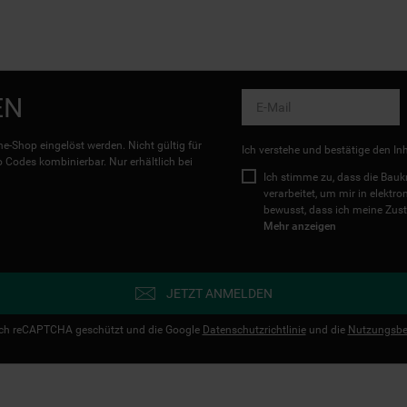
EN
e-Shop eingelöst werden. Nicht gültig für
Ich verstehe und bestätige den In
Codes kombinierbar. Nur erhältlich bei
Ich stimme zu, dass die Ba
verarbeitet, um mir in elektr
bewusst, dass ich meine Zust
Mehr anzeigen
JETZT ANMELDEN
urch reCAPTCHA geschützt und die Google
Datenschutzrichtlinie
und die
Nutzungsbe