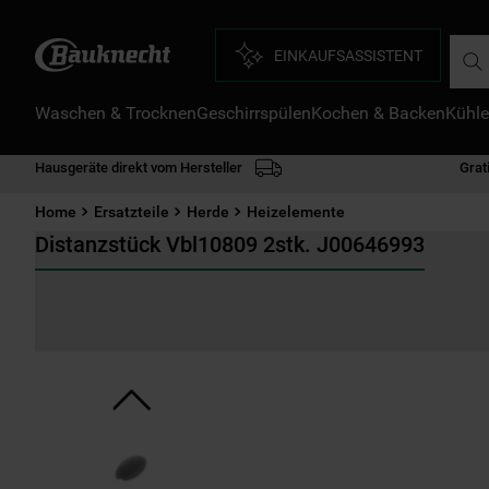
Such
EINKAUFSASSISTENT
Waschen & Trocknen
Geschirrspülen
Kochen & Backen
Kühle
D
1
.
Hausgeräte direkt vom Hersteller
Grat
2
.
Home
Ersatzteile
Herde
Heizelemente
3
.
Distanzstück Vbl10809 2stk. J00646993
4
.
5
.
6
.
7
.
8
.
9
.
1