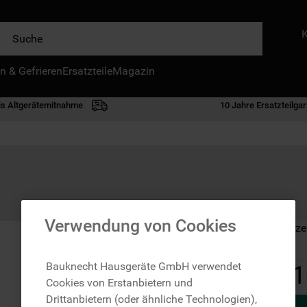
e
n & Gefrieren
IE HÄUFIGSTEN SUCHANFRAGEN
Ersatzteile
Magazin
waschmaschine
is Altgerätemitnahme
10 Jahre Ersatzteilgar
geschirrspülern
kühlgefrierkombination
bko
trockner
kühlschrank
Verwendung von Cookies
Auf Lager: Lieferze
gefrierschrank
mikrowelle
Bauknecht Hausgeräte GmbH verwendet
1
Cookies von Erstanbietern und
toplader
Drittanbietern (oder ähnliche Technologien),
0
.
gefriertruhe