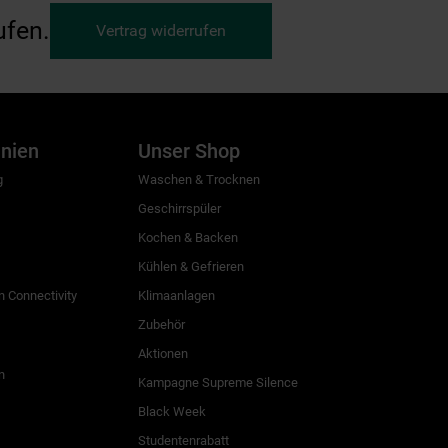
ufen.
Vertrag widerrufen
inien
Unser Shop
g
Waschen & Trocknen
Geschirrspüler
Kochen & Backen
Kühlen & Gefrieren
 Connectivity
Klimaanlagen
Zubehör
Aktionen
n
Kampagne Supreme Silence
Black Week
Studentenrabatt