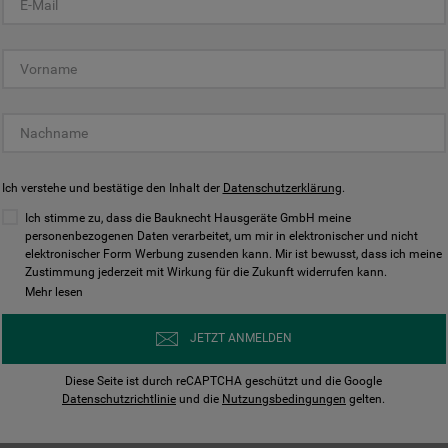
KUNDENCENTER
Ich verstehe und bestätige den Inhalt der
Datenschutzerklärung
.
Ich stimme zu, dass die Bauknecht Hausgeräte GmbH meine
personenbezogenen Daten verarbeitet, um mir in elektronischer und nicht
elektronischer Form Werbung zusenden kann. Mir ist bewusst, dass ich meine
Bedienungsanleitungen
Kontakt
Zustimmung jederzeit mit Wirkung für die Zukunft widerrufen kann.
ungen finden und herunterladen
Wir sind Mo - Sa für Sie d
Mehr lesen
Herunterladen
Jetzt anrufen
JETZT ANMELDEN
Diese Seite ist durch reCAPTCHA geschützt und die Google
Datenschutzrichtlinie
und die
Nutzungsbedingungen
gelten.