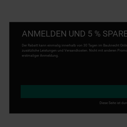
ANMELDEN UND 5 % SPAR
Der Rabatt kann einmalig innerhalb von 30 Tagen im Bauknecht Onlin
zusätzliche Leistungen und Versandkosten. Nicht mit anderen Promo 
erstmaliger Anmeldung.
Diese Seite ist d