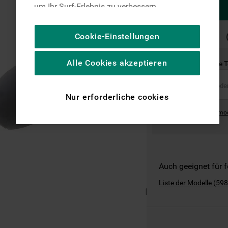
um Ihr Surf-Erlebnis zu verbessern
(unbedingt erforderliche Cookies), um unser
Publikum zu messen (Leistungs-Cookies),
SCHNELLE
Cookie-Einstellungen
LIEFERUNG
um die redaktionellen Inhalte der Website
basierend auf Ihrer Nutzung der Website zu
Alle Cookies akzeptieren
Ist dies das richtige 
personalisieren, die Funktionalität der
Website zu verbessern und Ihnen
spezifische Funktionen anzubieten
Nur erforderliche cookies
(Funktionelle-Cookies) und für
Where can I find the mo
personalisierte und nicht personalisierte
Werbung basierend auf Ihren
Gewohnheiten, Interaktionen mit unseren
Websites, Werbeanzeigen und Interessen
(einschließlich über Drittanbieter und auf
Auch geeignet für 
anderen Websites oder sozialen
Liste der Modelle
(
598
Plattformen, beispielsweise Google LLC –
weitere Informationen zu den
Datenschutzbestimmungen von Google
finden Sie hier: