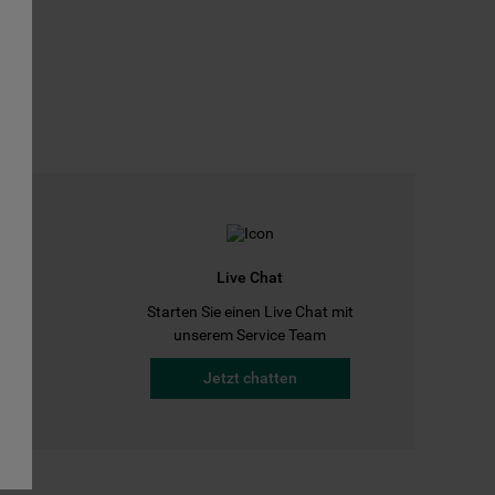
Live Chat
Starten Sie einen Live Chat mit
a
unserem Service Team
Jetzt chatten