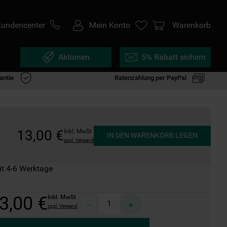
Kundencenter
Mein Konto
Warenkorb
Aktionen
5% Rabatt sichern
antie
Ratenzahlung per PayPal
13
,
00
€
Inkl. MwSt
IN DEN WARENKORB LEGEN
zzgl. Versand
it 4-6 Werktage
3
,
00
€
Inkl. MwSt
－
＋
zzgl. Versand