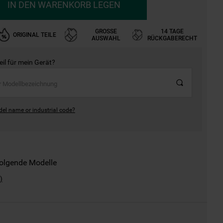
IN DEN WARENKORB LEGEN
GROSSE A
14 TAGE
ORIGINAL TEILE
USWAHL
RÜCKGABERECHT
Teil für mein Gerät?
del name or industrial code?
folgende Modelle
)