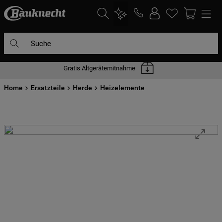
Suche
Gratis Altgerätemitnahme
DIE HÄUFIGSTEN SUCHANFRAGEN
Home
1
Ersatzteile
.
waschmaschine
Herde
Heizelemente
2
.
geschirrspülern
3
.
kühlgefrierkombination
4
.
bko
5
.
trockner
6
.
kühlschrank
7
.
gefrierschrank
8
.
mikrowelle