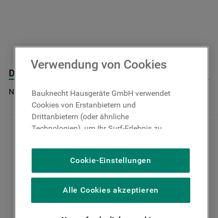
9
.
toplader
10
.
gefriertruhe
Verwendung von Cookies
Door Seal J00139596
Nicht im Bauknecht Online Shop verfügbar
Bauknecht Hausgeräte GmbH verwendet
Cookies von Erstanbietern und
Drittanbietern (oder ähnliche
Technologien), um Ihr Surf-Erlebnis zu
verbessern (unbedingt erforderliche
Cookies), um unser Publikum zu messen
Cookie-Einstellungen
(Leistungs-Cookies), um die redaktionellen
Inhalte der Website basierend auf Ihrer
Nutzung der Website zu personalisieren,
Alle Cookies akzeptieren
die Funktionalität der Website zu
verbessern und Ihnen spezifische