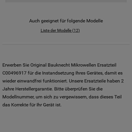
der Weitergabe Ihrer Daten an unsere
Drittanbieter für solche Zwecke zu. Wenn
Sie Ihre Präferenzen festlegen möchten,
Auch geeignet für folgende Modelle
klicken Sie auf die Schaltfläche "Cookie
Liste der Modelle
(
12
)
Einstellungen". Um unsere Cookie-Richtlinie
einzusehen klicken sie auf "Mehr
Informationen" . Wenn Sie auf "Nur
erforderliche Cookies" klicken, werden
lediglich unbedingt erforderliche Cookis
Erwerben Sie Original Bauknecht Mikrowellen Ersatzteil
gesetzt. Mehr Informationen
C00496917 für die Instandsetzung Ihres Gerätes, damit es
https://www.bauknecht.de/seiten/nutzung-
wieder einwandfrei funktioniert. Unsere Ersatzteile haben 2
von-cookies
Jahre Herstellergarantie. Bitte überprüfen Sie die
Modellnummer, um sich zu vergewissern, dass dieses Teil
das Korrekte für Ihr Gerät ist.