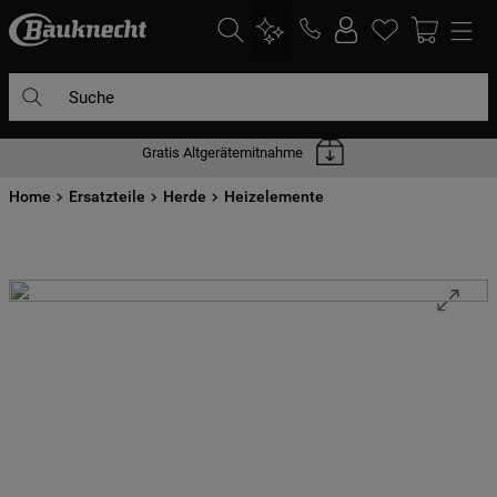
Suche
Gratis Altgerätemitnahme
DIE HÄUFIGSTEN SUCHANFRAGEN
Home
1
Ersatzteile
.
waschmaschine
Herde
Heizelemente
2
.
geschirrspülern
3
.
kühlgefrierkombination
4
.
bko
5
.
kühlschrank
6
.
trockner
7
.
gefrierschrank
8
.
mikrowelle