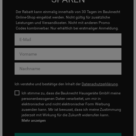
Der Rabatt kann einmalig innerhalb von 30 Tagen im Bauknecht
Online-Shop eingelöst werden. Nicht gültig für zusätzliche
Leistungen und Versandkosten. Nicht mit anderen Promo
Codes kombinierbar. Nur erhältlich bei erstmaliger Anmeldung.
Ich verstehe und bestätige den Inhalt der
Datenschutzerklärung
.
Ich stimme zu, dass die Bauknecht Hausgeräte GmbH meine
personenbezogenen Daten verarbeitet, um mir in
elektronischer und nicht elektronischer Form Werbung
zusenden kann. Mir ist bewusst, dass ich meine Zustimmung
jederzeit mit Wirkung für die Zukunft widerrufen kann.
Mehr anzeigen