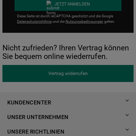
JETZT ANMELDEN
Diese Seite ist durch reCAPTCHA geschützt und die Google
Datenschutzrichtlinie
und die
Nutzungsbedingungen
gelten.
Nicht zufrieden? Ihren Vertrag können
Sie bequem online wiederrufen.
Vertrag widerrufen
KUNDENCENTER
Produktregistrierung
UNSER UNTERNEHMEN
Händlersuche
Über Bauknecht
Häufige Fragen
UNSERE RICHTLINIEN
Für Händler