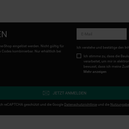
EN
e-Shop eingelöst werden. Nicht gültig für
Ich verstehe und bestätige den In
Codes kombinierbar. Nur erhältlich bei
Ich stimme zu, dass die Ba
verarbeitet, um mir in elektr
bewusst, dass ich meine Zust
Mehr anzeigen
JETZT ANMELDEN
urch reCAPTCHA geschützt und die Google
Datenschutzrichtlinie
und die
Nutzungsbe