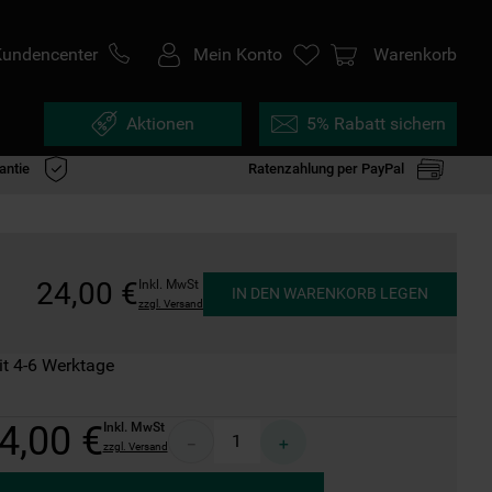
Kundencenter
Mein Konto
Warenkorb
Aktionen
5% Rabatt sichern
antie
Ratenzahlung per PayPal
24
,
00
€
Inkl. MwSt
IN DEN WARENKORB LEGEN
zzgl. Versand
it 4-6 Werktage
4
,
00
€
Inkl. MwSt
－
＋
zzgl. Versand