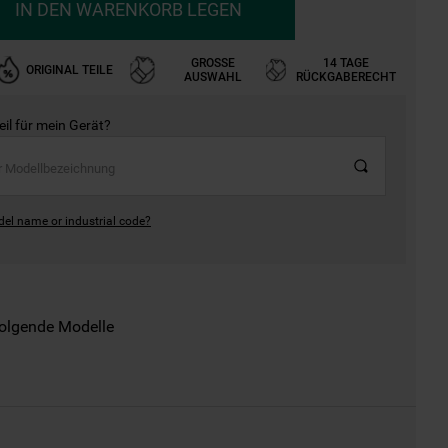
IN DEN WARENKORB LEGEN
GROSSE A
14 TAGE
ORIGINAL TEILE
USWAHL
RÜCKGABERECHT
Teil für mein Gerät?
del name or industrial code?
folgende Modelle