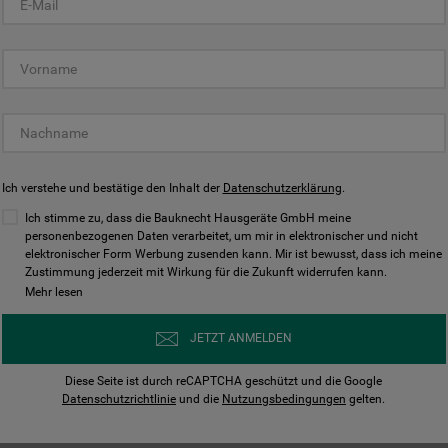
KUNDENCENTER
Ich verstehe und bestätige den Inhalt der
Datenschutzerklärung
.
Ich stimme zu, dass die Bauknecht Hausgeräte GmbH meine
personenbezogenen Daten verarbeitet, um mir in elektronischer und nicht
elektronischer Form Werbung zusenden kann. Mir ist bewusst, dass ich meine
Bedienungsanleitungen
Kontakt
Zustimmung jederzeit mit Wirkung für die Zukunft widerrufen kann.
ungen finden und herunterladen
Wir sind Mo - Sa für Sie d
Mehr lesen
Herunterladen
Jetzt anrufen
JETZT ANMELDEN
Diese Seite ist durch reCAPTCHA geschützt und die Google
Datenschutzrichtlinie
und die
Nutzungsbedingungen
gelten.