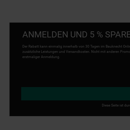
ANMELDEN UND 5 % SPAR
Der Rabatt kann einmalig innerhalb von 30 Tagen im Bauknecht Onlin
zusätzliche Leistungen und Versandkosten. Nicht mit anderen Promo 
erstmaliger Anmeldung.
Diese Seite ist d