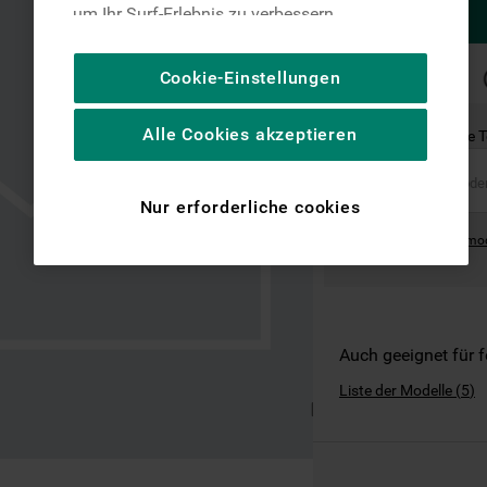
um Ihr Surf-Erlebnis zu verbessern
(unbedingt erforderliche Cookies), um unser
Publikum zu messen (Leistungs-Cookies),
SCHNELLE
Cookie-Einstellungen
LIEFERUNG
um die redaktionellen Inhalte der Website
basierend auf Ihrer Nutzung der Website zu
Alle Cookies akzeptieren
Ist dies das richtige 
personalisieren, die Funktionalität der
Website zu verbessern und Ihnen
spezifische Funktionen anzubieten
Nur erforderliche cookies
(Funktionelle-Cookies) und für
Where can I find the mo
personalisierte und nicht personalisierte
Werbung basierend auf Ihren
Gewohnheiten, Interaktionen mit unseren
Websites, Werbeanzeigen und Interessen
(einschließlich über Drittanbieter und auf
Auch geeignet für 
anderen Websites oder sozialen
Liste der Modelle
(
5
)
Plattformen, beispielsweise Google LLC –
weitere Informationen zu den
Datenschutzbestimmungen von Google
finden Sie hier: