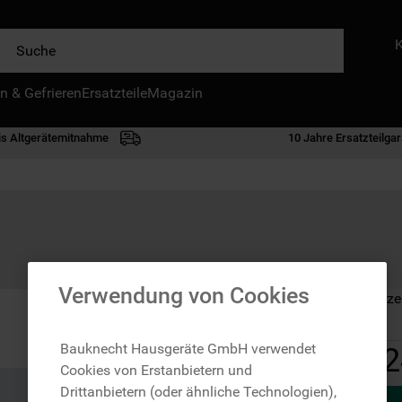
e
n & Gefrieren
IE HÄUFIGSTEN SUCHANFRAGEN
Ersatzteile
Magazin
waschmaschine
is Altgerätemitnahme
10 Jahre Ersatzteilgar
geschirrspülern
kühlgefrierkombination
bko
trockner
kühlschrank
Verwendung von Cookies
Auf Lager: Lieferze
mikrowelle
toplader
Bauknecht Hausgeräte GmbH verwendet
2
Cookies von Erstanbietern und
gefriertruhe
Drittanbietern (oder ähnliche Technologien),
0
.
kühl-gefrierkombination freistehend