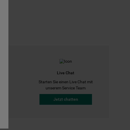
Live Chat
Starten Sie einen Live Chat mit
a
unserem Service Team
Jetzt chatten