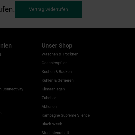
ufen.
Vertrag widerrufen
inien
Unser Shop
g
Waschen & Trocknen
Geschirrspüler
Kochen & Backen
Kühlen & Gefrieren
 Connectivity
Klimaanlagen
Zubehör
Aktionen
n
Kampagne Supreme Silence
Black Week
Studentenrabatt