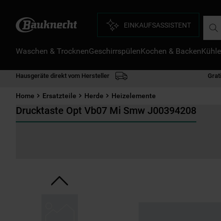
Such
EINKAUFSASSISTENT
Waschen & Trocknen
Geschirrspülen
Kochen & Backen
Kühle
D
1
.
Hausgeräte direkt vom Hersteller
Grat
2
.
Home
Ersatzteile
Herde
Heizelemente
3
.
Drucktaste Opt Vb07 Mi Smw J00394208
4
.
5
.
6
.
7
.
8
.
9
.
1