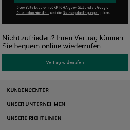
Diese Seite ist durch reCAPTCHA geschützt und die Google
Datenschutzrichtlinie
und die
Nutzungsbedingungen
gelten.
Nicht zufrieden? Ihren Vertrag können
Sie bequem online wiederrufen.
Vertrag widerrufen
KUNDENCENTER
Produktregistrierung
UNSER UNTERNEHMEN
Händlersuche
Über Bauknecht
Häufige Fragen
UNSERE RICHTLINIEN
Für Händler
Kundendienst
Datenschutzerklärung
Karriere