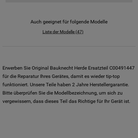
der Weitergabe Ihrer Daten an unsere
Drittanbieter für solche Zwecke zu. Wenn
Sie Ihre Präferenzen festlegen möchten,
Auch geeignet für folgende Modelle
klicken Sie auf die Schaltfläche "Cookie
Liste der Modelle
(
47
)
Einstellungen". Um unsere Cookie-Richtlinie
einzusehen klicken sie auf "Mehr
Informationen" . Wenn Sie auf "Nur
erforderliche Cookies" klicken, werden
lediglich unbedingt erforderliche Cookis
Erwerben Sie Original Bauknecht Herde Ersatzteil C00491447
gesetzt. Mehr Informationen
für die Reparatur Ihres Gerätes, damit es wieder tip-top
https://www.bauknecht.de/seiten/nutzung-
funktioniert. Unsere Teile haben 2 Jahre Herstellergarantie.
von-cookies
Bitte überprüfen Sie die Modellbezeichnung, um sich zu
vergewissern, dass dieses Teil das Richtige für Ihr Gerät ist.