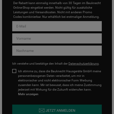
Der Rabatt kann einmalig innerhalb von 30 Tagen im Bauknecht
Online-Shop eingelöst werden. Nicht gültig für zusätzliche
Leistungen und Versandkosten. Nicht mit anderen Promo
Codes kombinierbar. Nur erhältlich bei erstmaliger Anmeldung.
Ich verstehe und bestätige den Inhalt der
Datenschutzerklärung
.
Ich stimme zu, dass die Bauknecht Hausgeräte GmbH meine
personenbezogenen Daten verarbeitet, um mir in
elektronischer und nicht elektronischer Form Werbung
zusenden kann. Mir ist bewusst, dass ich meine Zustimmung
jederzeit mit Wirkung für die Zukunft widerrufen kann.
Mehr anzeigen
JETZT ANMELDEN