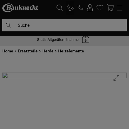
Suche
Gratis Altgerätemitnahme
DIE HÄUFIGSTEN SUCHANFRAGEN
Home
1
Ersatzteile
.
waschmaschine
Herde
Heizelemente
2
.
geschirrspülern
3
.
kühlgefrierkombination
4
.
bko
5
.
trockner
6
.
kühlschrank
7
.
gefrierschrank
8
.
mikrowelle