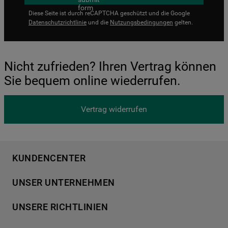
Diese Seite ist durch reCAPTCHA geschützt und die Google
Datenschutzrichtlinie
und die
Nutzungsbedingungen
gelten.
Nicht zufrieden? Ihren Vertrag können
Sie bequem online wiederrufen.
Vertrag widerrufen
KUNDENCENTER
Produktregistrierung
UNSER UNTERNEHMEN
Händlersuche
Über Bauknecht
Häufige Fragen
UNSERE RICHTLINIEN
Für Händler
Kundendienst
Datenschutzerklärung
Karriere