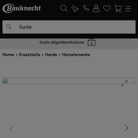
Suche
Gratis Altgerätemitnahme
DIE HÄUFIGSTEN SUCHANFRAGEN
Home
1
Ersatzteile
.
waschmaschine
Herde
Heizelemente
2
.
geschirrspülern
3
.
kühlgefrierkombination
4
.
bko
5
.
trockner
6
.
kühlschrank
7
.
gefrierschrank
8
.
mikrowelle