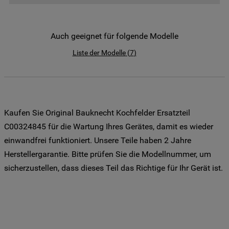
der Weitergabe Ihrer Daten an unsere
Drittanbieter für solche Zwecke zu. Wenn
Sie Ihre Präferenzen festlegen möchten,
Auch geeignet für folgende Modelle
klicken Sie auf die Schaltfläche "Cookie
Liste der Modelle
(
7
)
Einstellungen". Um unsere Cookie-Richtlinie
einzusehen klicken sie auf "Mehr
Informationen" . Wenn Sie auf "Nur
erforderliche Cookies" klicken, werden
lediglich unbedingt erforderliche Cookis
Kaufen Sie Original Bauknecht Kochfelder Ersatzteil
gesetzt. Mehr Informationen
C00324845 für die Wartung Ihres Gerätes, damit es wieder
https://www.bauknecht.de/seiten/nutzung-
einwandfrei funktioniert. Unsere Teile haben 2 Jahre
von-cookies
Herstellergarantie. Bitte prüfen Sie die Modellnummer, um
sicherzustellen, dass dieses Teil das Richtige für Ihr Gerät ist.