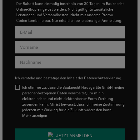
Der Rabatt kann einmalig innerhalb von 30 Tagen im Bauknecht
Online-Shop eingelöst werden. Nicht gültig für zusätzliche
Leistungen und Versandkosten. Nicht mit anderen Promo
Codes kombinierbar. Nur erhältlich bei erstmaliger Anmeldung.
Ich verstehe und bestätige den Inhalt der
Datenschutzerklärung
.
Ich stimme zu, dass die Bauknecht Hausgeräte GmbH meine
personenbezogenen Daten verarbeitet, um mir in
elektronischer und nicht elektronischer Form Werbung
zusenden kann. Mir ist bewusst, dass ich meine Zustimmung
jederzeit mit Wirkung für die Zukunft widerrufen kann.
Mehr anzeigen
JETZT ANMELDEN