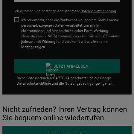
Ich verstehe und bestätige den Inhalt der
Datenschutzerklärung
.
Ich stimme zu, dass die Bauknecht Hausgeräte GmbH meine
personenbezogenen Daten verarbeitet, um mir in
elektronischer und nicht elektronischer Form Werbung
zusenden kann. Mir ist bewusst, dass ich meine Zustimmung
jederzeit mit Wirkung für die Zukunft widerrufen kann.
Mehr anzeigen
JETZT ANMELDEN
Diese Seite ist durch reCAPTCHA geschützt und die Google
Datenschutzrichtlinie
und die
Nutzungsbedingungen
gelten.
Nicht zufrieden? Ihren Vertrag können
Sie bequem online wiederrufen.