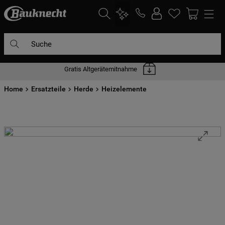
Suche
Gratis Altgerätemitnahme
DIE HÄUFIGSTEN SUCHANFRAGEN
Home
1
Ersatzteile
.
waschmaschine
Herde
Heizelemente
2
.
geschirrspülern
3
.
kühlgefrierkombination
4
.
bko
5
.
trockner
6
.
kühlschrank
7
.
mikrowelle
8
.
toplader